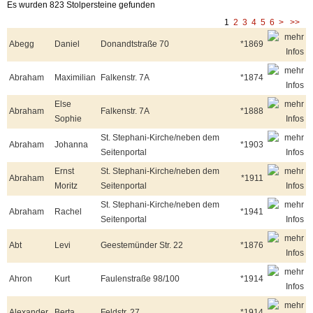
Es wurden 823 Stolpersteine gefunden
1
2
3
4
5
6
>
>>
Abegg
Daniel
Donandtstraße 70
*1869
Abraham
Maximilian
Falkenstr. 7A
*1874
Else
Abraham
Falkenstr. 7A
*1888
Sophie
St. Stephani-Kirche/neben dem
Abraham
Johanna
*1903
Seitenportal
Ernst
St. Stephani-Kirche/neben dem
Abraham
*1911
Moritz
Seitenportal
St. Stephani-Kirche/neben dem
Abraham
Rachel
*1941
Seitenportal
Abt
Levi
Geestemünder Str. 22
*1876
Ahron
Kurt
Faulenstraße 98/100
*1914
Alexander
Berta
Feldstr. 27
*1914