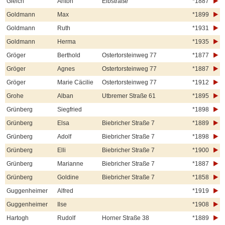
Gleich
Anton
Elbstraße
*1887
Goldmann
Max
*1899
Goldmann
Ruth
*1931
Goldmann
Herma
*1935
Gröger
Berthold
Ostertorsteinweg 77
*1877
Gröger
Agnes
Ostertorsteinweg 77
*1887
Gröger
Marie Cäcilie
Ostertorsteinweg 77
*1912
Grohe
Alban
Utbremer Straße 61
*1895
Grünberg
Siegfried
*1898
Grünberg
Elsa
Biebricher Straße 7
*1889
Grünberg
Adolf
Biebricher Straße 7
*1898
Grünberg
Elli
Biebricher Straße 7
*1900
Grünberg
Marianne
Biebricher Straße 7
*1887
Grünberg
Goldine
Biebricher Straße 7
*1858
Guggenheimer
Alfred
*1919
Guggenheimer
Ilse
*1908
Hartogh
Rudolf
Horner Straße 38
*1889