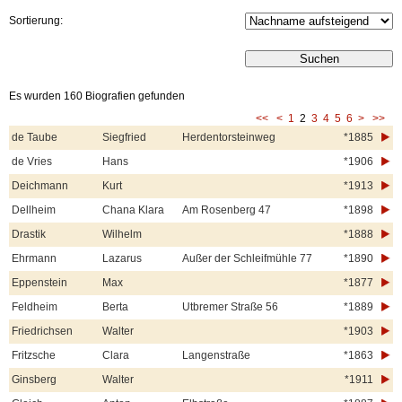
Sortierung:
Es wurden 160 Biografien gefunden
<<
<
1
2
3
4
5
6
>
>>
de Taube
Siegfried
Herdentorsteinweg
*1885
de Vries
Hans
*1906
Deichmann
Kurt
*1913
Dellheim
Chana Klara
Am Rosenberg 47
*1898
Drastik
Wilhelm
*1888
Ehrmann
Lazarus
Außer der Schleifmühle 77
*1890
Eppenstein
Max
*1877
Feldheim
Berta
Utbremer Straße 56
*1889
Friedrichsen
Walter
*1903
Fritzsche
Clara
Langenstraße
*1863
Ginsberg
Walter
*1911