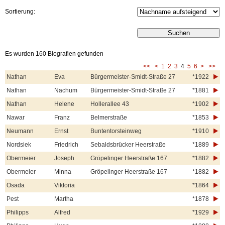
Sortierung:
Es wurden 160 Biografien gefunden
<<
<
1
2
3
4
5
6
>
>>
Nathan
Eva
Bürgermeister-Smidt-Straße 27
*1922
Nathan
Nachum
Bürgermeister-Smidt-Straße 27
*1881
Nathan
Helene
Hollerallee 43
*1902
Nawar
Franz
Belmerstraße
*1853
Neumann
Ernst
Buntentorsteinweg
*1910
Nordsiek
Friedrich
Sebaldsbrücker Heerstraße
*1889
Obermeier
Joseph
Gröpelinger Heerstraße 167
*1882
Obermeier
Minna
Gröpelinger Heerstraße 167
*1882
Osada
Viktoria
*1864
Pest
Martha
*1878
Philipps
Alfred
*1929