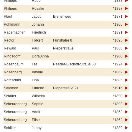
Philipps
Hugo
*1888
Philipps
Rosalie
*1897
Plaut
Jacob
Breitenweg
*1871
Pohlmann
Johann
*1905
Rademacher
Friedrich
*1891
Rector
Folkert
Furtstraße 8
*1895
Rewald
Paul
Pieperstraße
*1888
Ringsdorff
Dora Anna
*1900
Rosenbaum
Ilse
Reeder-Bischoff-Straße 58
*1924
Rosenberg
Amalie
*1862
Rothschild
Lina
*1885
Salomon
Elfriede
Pieperstraße 21
*1916
Schäfer
Wilhelm
*1890
Scheurenberg
Sophie
*1893
Scheurenberg
Adolf
*1863
Scheurenberg
Elise
*1862
Schiller
Jenny
*1889