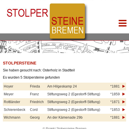
STOLPERSTEINE
Sie haben gesucht nach: Osterholz in Stadtteil
Es wurden 5 Stolpersteine gefunden
Hoyer
Frieda
Am Hilgeskamp 24
*1881
Meyer
Franz
Stiftungsweg 2 (Egestorff-Stiftung)
*1859
Rottländer
Friedrich
Stiftungsweg 2 (Egestorff-Stiftung)
*1871
Schierenbeck
Cord
Stiftungsweg 2 (Egestorff-Stiftung)
*1853
Wichmann
Georg
An der Kämenade 29b
*1881
© Projekt Stolpersteine Bremen