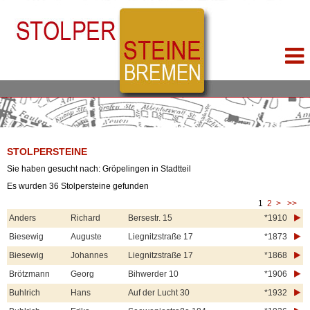
STOLPERSTEINE
Sie haben gesucht nach: Gröpelingen in Stadtteil
Es wurden 36 Stolpersteine gefunden
1
2
>
>>
Anders
Richard
Bersestr. 15
*1910
Biesewig
Auguste
Liegnitzstraße 17
*1873
Biesewig
Johannes
Liegnitzstraße 17
*1868
Brötzmann
Georg
Bihwerder 10
*1906
Buhlrich
Hans
Auf der Lucht 30
*1932