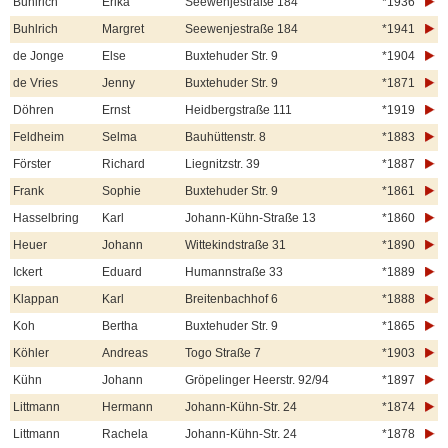
Buhlrich
Erika
Seewenjestraße 184
*1936
Buhlrich
Margret
Seewenjestraße 184
*1941
de Jonge
Else
Buxtehuder Str. 9
*1904
de Vries
Jenny
Buxtehuder Str. 9
*1871
Döhren
Ernst
Heidbergstraße 111
*1919
Feldheim
Selma
Bauhüttenstr. 8
*1883
Förster
Richard
Liegnitzstr. 39
*1887
Frank
Sophie
Buxtehuder Str. 9
*1861
Hasselbring
Karl
Johann-Kühn-Straße 13
*1860
Heuer
Johann
Wittekindstraße 31
*1890
Ickert
Eduard
Humannstraße 33
*1889
Klappan
Karl
Breitenbachhof 6
*1888
Koh
Bertha
Buxtehuder Str. 9
*1865
Köhler
Andreas
Togo Straße 7
*1903
Kühn
Johann
Gröpelinger Heerstr. 92/94
*1897
Littmann
Hermann
Johann-Kühn-Str. 24
*1874
Littmann
Rachela
Johann-Kühn-Str. 24
*1878