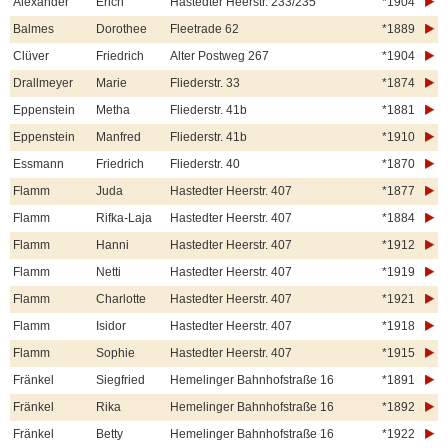
Alexander
Erich
Hastedter Heerstr. 233/235
*1904
Balmes
Dorothee
Fleetrade 62
*1889
Clüver
Friedrich
Alter Postweg 267
*1904
Drallmeyer
Marie
Fliederstr. 33
*1874
Eppenstein
Metha
Fliederstr. 41b
*1881
Eppenstein
Manfred
Fliederstr. 41b
*1910
Essmann
Friedrich
Fliederstr. 40
*1870
Flamm
Juda
Hastedter Heerstr. 407
*1877
Flamm
Rifka-Laja
Hastedter Heerstr. 407
*1884
Flamm
Hanni
Hastedter Heerstr. 407
*1912
Flamm
Netti
Hastedter Heerstr. 407
*1919
Flamm
Charlotte
Hastedter Heerstr. 407
*1921
Flamm
Isidor
Hastedter Heerstr. 407
*1918
Flamm
Sophie
Hastedter Heerstr. 407
*1915
Fränkel
Siegfried
Hemelinger Bahnhofstraße 16
*1891
Fränkel
Rika
Hemelinger Bahnhofstraße 16
*1892
Fränkel
Betty
Hemelinger Bahnhofstraße 16
*1922