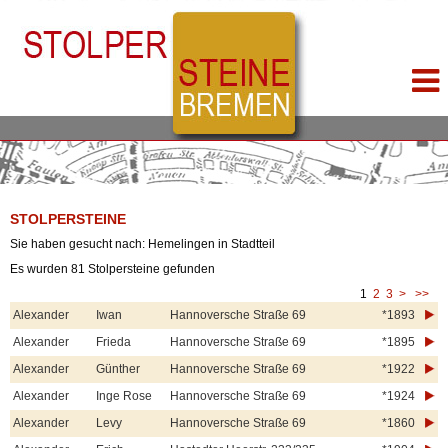
STOLPERSTEINE
Sie haben gesucht nach: Hemelingen in Stadtteil
Es wurden 81 Stolpersteine gefunden
1
2
3
>
>>
Alexander
Iwan
Hannoversche Straße 69
*1893
Alexander
Frieda
Hannoversche Straße 69
*1895
Alexander
Günther
Hannoversche Straße 69
*1922
Alexander
Inge Rose
Hannoversche Straße 69
*1924
Alexander
Levy
Hannoversche Straße 69
*1860