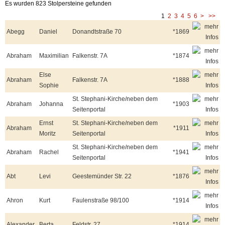
Es wurden 823 Stolpersteine gefunden
1
2
3
4
5
6
>
>>
Abegg
Daniel
Donandtstraße 70
*1869
Abraham
Maximilian
Falkenstr. 7A
*1874
Else
Abraham
Falkenstr. 7A
*1888
Sophie
St. Stephani-Kirche/neben dem
Abraham
Johanna
*1903
Seitenportal
Ernst
St. Stephani-Kirche/neben dem
Abraham
*1911
Moritz
Seitenportal
St. Stephani-Kirche/neben dem
Abraham
Rachel
*1941
Seitenportal
Abt
Levi
Geestemünder Str. 22
*1876
Ahron
Kurt
Faulenstraße 98/100
*1914
Alexander
Berta
Feldstr. 27
*1914