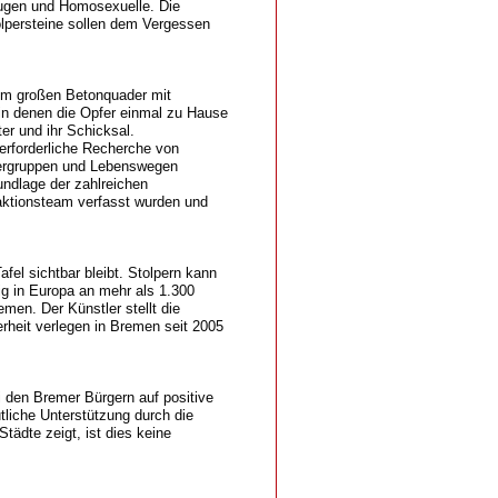
eugen und Homosexuelle. Die
tolpersteine sollen dem Vergessen
 cm großen Betonquader mit
, in denen die Opfer einmal zu Hause
ter und ihr Schicksal.
erforderliche Recherche von
fergruppen und Lebenswegen
undlage der zahlreichen
aktionsteam verfasst wurden und
afel sichtbar bleibt. Stolpern kann
g in Europa an mehr als 1.300
men. Der Künstler stellt die
erheit verlegen in Bremen seit 2005
i den Bremer Bürgern auf positive
liche Unterstützung durch die
tädte zeigt, ist dies keine