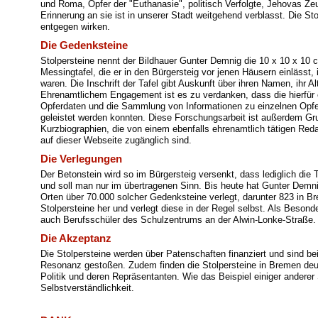
und Roma, Opfer der "Euthanasie", politisch Verfolgte, Jehovas Z
Erinnerung an sie ist in unserer Stadt weitgehend verblasst. Die S
entgegen wirken.
Die Gedenksteine
Stolpersteine nennt der Bildhauer Gunter Demnig die 10 x 10 x 10
Messingtafel, die er in den Bürgersteig vor jenen Häusern einlässt
waren. Die Inschrift der Tafel gibt Auskunft über ihren Namen, ihr Al
Ehrenamtlichem Engagement ist es zu verdanken, dass die hierfür 
Opferdaten und die Sammlung von Informationen zu einzelnen Op
geleistet werden konnten. Diese Forschungsarbeit ist außerdem Gr
Kurzbiographien, die von einem ebenfalls ehrenamtlich tätigen Red
auf dieser Webseite zugänglich sind.
Die Verlegungen
Der Betonstein wird so im Bürgersteig versenkt, dass lediglich die T
und soll man nur im übertragenen Sinn. Bis heute hat Gunter Demni
Orten über 70.000 solcher Gedenksteine verlegt, darunter 823 in Bre
Stolpersteine her und verlegt diese in der Regel selbst. Als Besond
auch Berufsschüler des Schulzentrums an der Alwin-Lonke-Straße.
Die Akzeptanz
Die Stolpersteine werden über Patenschaften finanziert und sind be
Resonanz gestoßen. Zudem finden die Stolpersteine in Bremen deut
Politik und deren Repräsentanten. Wie das Beispiel einiger anderer S
Selbstverständlichkeit.