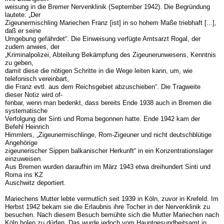
weisung in die Bremer Nervenklinik (September 1942). Die Begründung
lautete: „Der
Zigeuner­mischling Mariechen Franz [ist] in so hohem Maße triebhaft [...],
daß er seine
Umgebung gefährdet“. Die Einweisung verfügte Amtsarzt Rogal, der
zudem anwies, der
„Kriminalpolizei, Abteilung Bekämpfung des Zigeunerunwesens, Kenntnis
zu geben,
damit diese die nötigen Schritte in die Wege leiten kann, um, wie
telefonisch vereinbart,
die Franz evtl. aus dem Reichsgebiet abzuschieben“. Die Tragweite
dieser Notiz wird of-
fenbar, wenn man bedenkt, dass bereits Ende 1938 auch in Bremen die
systematische
Verfolgung der Sinti und Roma begonnen hatte. Ende 1942 kam der
Befehl Heinrich
Himmlers, „Zigeunermischlinge, Rom-Zigeuner und nicht deutschblütige
Angehörige
zigeunerischer Sippen balkanischer Herkunft“ in ein Konzentrationslager
einzuweisen.
Aus Bremen wurden daraufhin im März 1943 etwa dreihundert Sinti und
Roma ins KZ
Auschwitz deportiert.
Mariechens Mutter lebte vermutlich seit 1939 in Köln, zuvor in Krefeld. Im
Herbst 1942 bekam sie die Erlaubnis ihre Tocher in der Nervenklinik zu
besuchen. Nach diesem Besuch bemühte sich die Mutter Mariechen nach
Köln holen zu dürfen. Das wurde jedoch vom Hauptgesundheitsamt in