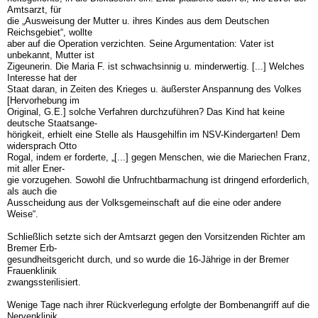
Amtsarzt, für
die „Ausweisung der Mutter u. ihres Kindes aus dem Deutschen
Reichsgebiet“, wollte
aber auf die Operation verzichten. Seine Argumentation: Vater ist
unbekannt, Mutter ist
Zigeunerin. Die Maria F. ist schwachsinnig u. minderwertig. [...] Welches
Interesse hat der
Staat daran, in Zeiten des Krieges u. äußerster Anspannung des Volkes
[Hervorhebung im
Original, G.E.] solche Verfahren durchzuführen? Das Kind hat keine
deutsche Staatsange-
hörigkeit, erhielt eine Stelle als Hausgehilfin im NSV-Kindergarten! Dem
widersprach Otto
Rogal, indem er forderte, „[...] gegen Menschen, wie die Mariechen Franz,
mit aller Ener-
gie vorzugehen. Sowohl die Unfruchtbarmachung ist dringend erforderlich,
als auch die
Ausscheidung aus der Volksgemeinschaft auf die eine oder andere
Weise“.
Schließlich setzte sich der Amtsarzt gegen den Vorsitzenden Richter am
Bremer Erb-
gesundheitsgericht durch, und so wurde die 16-Jährige in der Bremer
Frauenklinik
zwangssterilisiert.
Wenige Tage nach ihrer Rückverlegung erfolgte der Bombenangriff auf die
Nervenklinik.