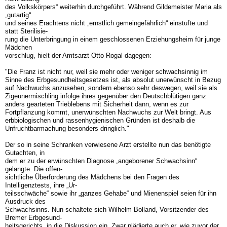
des Volkskörpers“ weiterhin durchgeführt. Während Gildemeister Maria als
„gutartig“
und seines Erachtens nicht „ernstlich gemeingefährlich“ einstufte und
statt Sterilisie-
rung die Unterbringung in einem geschlossenen Erziehungsheim für junge
Mädchen
vorschlug, hielt der Amtsarzt Otto Rogal dagegen:
"Die Franz ist nicht nur, weil sie mehr oder weniger schwachsinnig im
Sinne des Erbgesundheitsgesetzes ist, als absolut unerwünscht in Bezug
auf Nachwuchs anzusehen, sondern ebenso sehr deswegen, weil sie als
Zigeunermischling infolge ihres gegenüber den Deutschblütigen ganz
anders gearteten Trieblebens mit Sicherheit dann, wenn es zur
Fortpflanzung kommt, unerwünschten Nachwuchs zur Welt bringt. Aus
erbbiologischen und rassenhygienischen Gründen ist deshalb die
Unfruchtbarmachung besonders dringlich."
Der so in seine Schranken verwiesene Arzt erstellte nun das benötigte
Gutachten, in
dem er zu der erwünschten Diagnose „angeborener Schwachsinn“
gelangte. Die offen-
sichtliche Überforderung des Mädchens bei den Fragen des
Intelligenztests, ihre „Ur-
teilsschwäche“ sowie ihr „ganzes Gehabe“ und Mienenspiel seien für ihn
Ausdruck des
Schwachsinns. Nun schaltete sich Wilhelm Bolland, Vorsitzender des
Bremer Erbgesund-
heitsgerichts, in die Diskussion ein. Zwar plädierte auch er, wie zuvor der