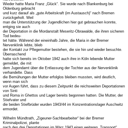
Wieder hatte Maria Franz „Glück“. Sie wurde nach Blankenburg bei
Oldenburg gebracht
und kurz darauf als „gute Arbeitskraft (im Austausch)“ nach Bremen
zurückgeholt. Weil
man die Unterstützung der Jugendlichen hier gut gebrauchen konnte,
entging sie auch
der Deportation in die Mordanstalt Meseritz-Obrawalde, die ihren sicheren
Tod bedeu-
tet hätte. Während der eineinhalb Jahre, die Maria in der Bremer
Nervenklinik lebte, blieb
der Kontakt zur Pflegemutter bestehen, die sie hin und wieder besuchte.
Überraschend
hatte sich bereits im Oktober 1942 auch ihre in Köln lebende Mutter
gemeldet, die mit
dem Jugendamt über die Entlassung der Tochter aus der Nervenklinik
verhandelte. Dass
die Bemühungen der Mutter erfolglos bleiben mussten, wird deutlich,
wenn man sich
vor Augen führt, dass zu diesem Zeitpunkt die reichsweiten Deportationen
von Sinti
und Roma in Ghettos und Lager bereits begonnen hatten. Die Mutter, der
Stiefvater und
die beiden Stiefbrüder wurden 1943/44 im Konzentrationslager Auschwitz
ermordet.
Wilhelm Mündtrath, „Zigeuner-Sachbearbeiter“ bei der Bremer
Kriminalpolizei, plante
nach den drei Deportationen im März 1943 einen weiteren „Transport“