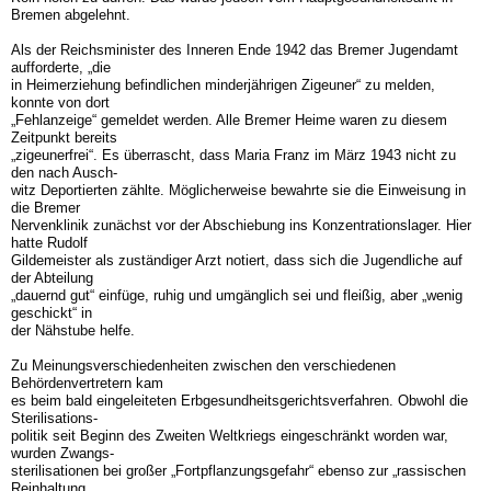
Bremen abgelehnt.
Als der Reichsminister des Inneren Ende 1942 das Bremer Jugendamt
aufforderte, „die
in Heimerziehung befindlichen minderjährigen Zigeuner“ zu melden,
konnte von dort
„Fehlanzeige“ gemeldet werden. Alle Bremer Heime waren zu diesem
Zeitpunkt bereits
„zigeunerfrei“. Es überrascht, dass Maria Franz im März 1943 nicht zu
den nach Ausch-
witz Deportierten zählte. Möglicherweise bewahrte sie die Einweisung in
die Bremer
Nervenklinik zunächst vor der Abschiebung ins Konzentrationslager. Hier
hatte Rudolf
Gildemeister als zuständiger Arzt notiert, dass sich die Jugendliche auf
der Abteilung
„dauernd gut“ einfüge, ruhig und umgänglich sei und fleißig, aber „wenig
geschickt“ in
der Nähstube helfe.
Zu Meinungsverschiedenheiten zwischen den verschiedenen
Behördenvertretern kam
es beim bald eingeleiteten Erbgesundheitsgerichtsverfahren. Obwohl die
Sterilisations-
politik seit Beginn des Zweiten Weltkriegs eingeschränkt worden war,
wurden Zwangs-
sterilisationen bei großer „Fortpflanzungsgefahr“ ebenso zur „rassischen
Reinhaltung