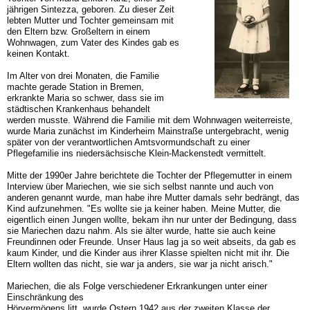
jährigen Sintezza, geboren. Zu dieser Zeit
lebten Mutter und Tochter gemeinsam mit
den Eltern bzw. Großeltern in einem
Wohnwagen, zum Vater des Kindes gab es
keinen Kontakt.
Im Alter von drei Monaten, die Familie
machte gerade Station in Bremen,
erkrankte Maria so schwer, dass sie im
städtischen Krankenhaus behandelt
werden musste. Während die Familie mit dem Wohnwagen weiterreiste,
wurde Maria zunächst im Kinderheim Mainstraße untergebracht, wenig
später von der verantwortlichen Amtsvormundschaft zu einer
Pflegefamilie ins niedersächsische Klein-Mackenstedt vermittelt.
Mitte der 1990er Jahre berichtete die Tochter der Pflegemutter in einem
Interview über Mariechen, wie sie sich selbst nannte und auch von
anderen genannt wurde, man habe ihre Mutter damals sehr bedrängt, das
Kind aufzunehmen. "Es wollte sie ja keiner haben. Meine Mutter, die
eigentlich einen Jungen wollte, bekam ihn nur unter der Bedingung, dass
sie Mariechen dazu nahm. Als sie älter wurde, hatte sie auch keine
Freundinnen oder Freunde. Unser Haus lag ja so weit abseits, da gab es
kaum Kinder, und die Kinder aus ihrer Klasse spielten nicht mit ihr. Die
Eltern wollten das nicht, sie war ja anders, sie war ja nicht arisch."
Mariechen, die als Folge verschiedener Erkrankungen unter einer
Einschränkung des
Hörvermögens litt, wurde Ostern 1942 aus der zweiten Klasse der