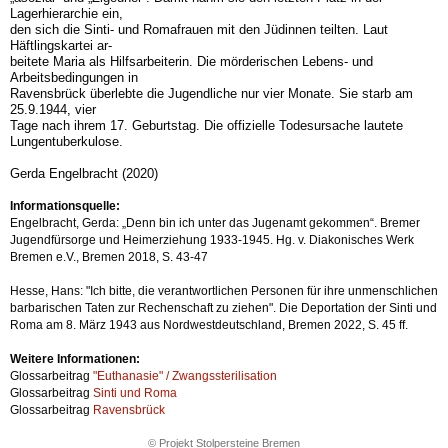
Lagerhierarchie ein,
den sich die Sinti- und Romafrauen mit den Jüdinnen teilten. Laut
Häftlingskartei ar-
beitete Maria als Hilfsarbeiterin. Die mörderischen Lebens- und
Arbeitsbedingungen in
Ravensbrück überlebte die Jugendliche nur vier Monate. Sie starb am
25.9.1944, vier
Tage nach ihrem 17. Geburtstag. Die offizielle Todesursache lautete
Lungentuberkulose.
Gerda Engelbracht (2020)
Informationsquelle:
Engelbracht, Gerda: „Denn bin ich unter das Jugenamt gekommen“. Bremer
Jugendfürsorge und Heimerziehung 1933-1945. Hg. v. Diakonisches Werk
Bremen e.V., Bremen 2018, S. 43-47
Hesse, Hans: "Ich bitte, die verantwortlichen Personen für ihre unmenschlichen
barbarischen Taten zur Rechenschaft zu ziehen". Die Deportation der Sinti und
Roma am 8. März 1943 aus Nordwestdeutschland, Bremen 2022, S. 45 ff.
Weitere Informationen:
Glossarbeitrag
"Euthanasie" / Zwangssterilisation
Glossarbeitrag
Sinti und Roma
Glossarbeitrag
Ravensbrück
© Projekt Stolpersteine Bremen