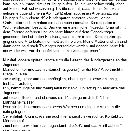
kam, bin ich immer direkt zu ihr gelaufen. Ja, sie war schwerhörig, aber
auf keinen Fall schwachsinnig. Es überrascht, dass die als Sintezza
geborene Jugendliche im April 1942 überhaupt einen Arbeitsplatz als
Hausgehilfin in einem NSV-Kindergarten antreten konnte. Meine
Großmutter und ich haben sie dann noch einmal im Kindergarten in
Woltmershausen besucht. Das war eine ziemliche Prozedur. Oma ist mit
dem Fahrrad gefahren und ich habe hinten auf dem Gepäckträger
gesessen. Ich hatte den Eindruck, dass es ihr in dem Kindergarten gut
ging und die Mitarbeiterinnen nett zu ihr waren. Meine Mutter und ich sind
dann ganz bald nach Thüringen verschickt worden und danach habe ich
nie wieder was von ihr gehört und sie nie wiedergesehen."
Nur drei Monate später wandte sich die Leiterin des Kindergartens an das
Jugendamt.
Mariechen komme „als nichtarisch (Zigeuner) für die NSV-Arbeit nicht in
Frage“. Sie sei
zwar willig, gehorsam und anhänglich, aber zugleich schwachsinnig,
triebhaft, aufdring-
lich, hemmungslos und wenig leistungsfähig. Unverzüglich reagierte das
Jugendamt
auf diesen Bericht und überwies die 14-Jährige im Juli 1943 ins
Marthasheim. Hier
lebte sie in den kommenden sechs Wochen und ging zur Arbeit in die
nahegelegene
Seifenfabrik Kroning. Als sie auch hier angeblich versuchte, Kontakt zu
Männern auf-
zunehmen, erwirkten „das Jugendamt, die NSV und das Marthasheim“
ihre Zwangsein-