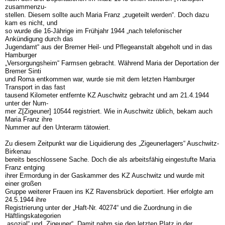
zusammenzu-
stellen. Diesem sollte auch Maria Franz „zugeteilt werden“. Doch dazu
kam es nicht, und
so wurde die 16-Jährige im Frühjahr 1944 „nach telefonischer
Ankündigung durch das
Jugendamt“ aus der Bremer Heil- und Pflegeanstalt abgeholt und in das
Hamburger
„Versorgungsheim“ Farmsen gebracht. Während Maria der Deportation der
Bremer Sinti
und Roma entkommen war, wurde sie mit dem letzten Hamburger
Transport in das fast
tausend Kilometer entfernte KZ Auschwitz gebracht und am 21.4.1944
unter der Num-
mer Z[Zigeuner] 10544 registriert. Wie in Auschwitz üblich, bekam auch
Maria Franz ihre
Nummer auf den Unterarm tätowiert.
Zu diesem Zeitpunkt war die Liquidierung des „Zigeunerlagers“ Auschwitz-
Birkenau
bereits beschlossene Sache. Doch die als arbeitsfähig eingestufte Maria
Franz entging
ihrer Ermordung in der Gaskammer des KZ Auschwitz und wurde mit
einer großen
Gruppe weiterer Frauen ins KZ Ravensbrück deportiert. Hier erfolgte am
24.5.1944 ihre
­Registrierung unter der „Haft-Nr. 40274“ und die Zuordnung in die
Häftlingskategorien
„asozial“ und „Zigeuner“. Damit nahm sie den letzten Platz in der