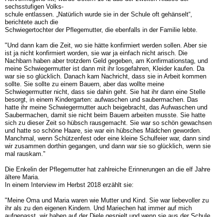
sechsstufigen Volks-
schule entlassen. „Natürlich wurde sie in der Schule oft gehänselt“,
berichtete auch die
Schwiegertochter der Pflegemutter, die ebenfalls in der Familie lebte.
"Und dann kam die Zeit, wo sie hätte konfirmiert werden sollen. Aber sie
ist ja nicht konfirmiert worden, sie war ja einfach nicht arisch. Die
Nachbarn haben aber trotzdem Geld gegeben, am Konfirmationstag, und
meine Schwiegermutter ist dann mit ihr losgefahren, Kleider kaufen. Da
war sie so glücklich. Danach kam Nachricht, dass sie in Arbeit kommen
sollte. Sie sollte zu einem Bauern, aber das wollte meine
Schwiegermutter nicht, dass sie dahin geht. Sie hat ihr dann eine Stelle
besorgt, in einem Kindergarten: aufwaschen und saubermachen. Das
hatte ihr meine Schwiegermutter auch beigebracht, das Aufwaschen und
Saubermachen, damit sie nicht beim Bauern arbeiten musste. Sie hatte
sich zu dieser Zeit so hübsch rausgemacht. Sie war so schön gewachsen
und hatte so schöne Haare, sie war ein hübsches Mädchen geworden.
Manchmal, wenn Schützenfest oder eine kleine Schulfeier war, dann sind
wir zusammen dorthin gegangen, und dann war sie so glücklich, wenn sie
mal rauskam."
Die Enkelin der Pflegemutter hat zahlreiche Erinnerungen an die elf Jahre
ältere Maria.
In einem Interview im Herbst 2018 erzählt sie:
"Meine Oma und Maria waren wie Mutter und Kind. Sie war liebevoller zu
ihr als zu den eigenen Kindern. Und Mariechen hat immer auf mich
aufgepasst, wir haben auf der Diele gespielt und wenn sie aus der Schule