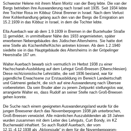
Schwester Helene mit ihrem Mann Moritz van der Berg lebte. Die van der
Bergs betrieben ihre Auswanderung nach Israel seit 1935. Seit 1934 lebte
ihre Tochter Rosa im Kibbuz Ghirat Brenner in Israel. Nach dem Verlust
ihrer Kohlenhandlung gelang auch den van der Bergs die Emigration am
15.2.1939 in das Kibbuz in Israel, in dem die Tochter lebte.
Ella Auerbach war ab dem 1.9.1939 in Bremen in der Buxtehuder Straße
11 gemeldet, in unmittelbarer Nähe des 1933 angemieteten, später
erworbenen Nebengebäudes des Jüdischen Altersheims. Sie hatte dort
eine Stelle als Küchenhilfe/Köchin antreten können. Ab dem 1.2.1940
siedelte sie in das Hauptgebäude des Altersheims in der Gröpelinger
Heerstraße 167 um.
Walter Auerbach bewarb sich vermutlich im Herbst 1938 zu einer
Hachscharah-Ausbildung auf dem Lehrgut Groß-Breesen (Oberschlesien).
Diese nichtzionistische Lehrstätte, die seit 1936 bestand, war für
jugendliche Erwachsene zur Erstausbildung im Bereich Landwirtschaft
und Gärtnerei gedacht, die sich auf eine Auswanderung nach Übersee
vorbereiteten. Da sein Bruder aber zu jenem Zeitpunkt stellungslos war,
arrangierte Walter es, dass Rudolf an seiner Stelle nach Groß-Breesen
gehen konnte.
Die Suche nach einem geeigneten Auswanderungsland wurde für die
jungen Breesener durch das Novemberpogrom 1938 jäh unterbrochen,
Groß-Breesen verwüstet. Alle männlichen Auszubildenden ab 18 Jahren
wurden zusammen mit dem Leiter des Lehrguts, Curt Bondy, im KZ
Buchenwald inhaftiert. So auch Rudolf Auerbach, der vom
12.11.-4.12.1938 als „Aktionsjude“ in dem für die Novemberpogrom-