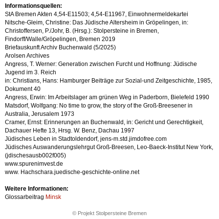
Informationsquellen:
StA Bremen Akten 4,54-E11503; 4,54-E11967, Einwohnermeldekartei
Nitsche-Gleim, Christine: Das Jüdische Altersheim in Gröpelingen, in:
Christoffersen, P./Johr, B. (Hrsg.): Stolpersteine in Bremen,
Findorff/Walle/Gröpelingen, Bremen 2019
Briefauskunft Archiv Buchenwald (5/2025)
Arolsen Archives
Angress, T. Werner: Generation zwischen Furcht und Hoffnung: Jüdische
Jugend im 3. Reich
in: Christians, Hans: Hamburger Beiträge zur Sozial-und Zeitgeschichte, 1985,
Dokument 40
Angress, Erwin: Im Arbeitslager am grünen Weg in Paderborn, Bielefeld 1990
Matsdorf, Wolfgang: No time to grow, the story of the Groß-Breesener in
Australia, Jerusalem 1973
Cramer, Ernst: Erinnerungen an Buchenwald, in: Gericht und Gerechtigkeit,
Dachauer Hefte 13, Hrsg. W. Benz, Dachau 1997
Jüdisches Leben in Stadtoldendorf, jens-m.std.jimdofree.com
Jüdisches Auswanderungslehrgut Groß-Breesen, Leo-Baeck-Institut New York,
(jdischesausb002f005)
www.spurenimvest.de
www. Hachschara.juedische-geschichte-online.net
Weitere Informationen:
Glossarbeitrag
Minsk
© Projekt Stolpersteine Bremen