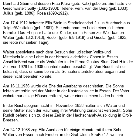
Bernhard Stein und dessen Frau Klara (geb. Katz) geboren. Sie hatte vier
Geschwister: Sally (1881-1900); Helene, verh. van der Berg (geb.1883);
Julius (geb. 1886); Rosa (1890-1912).
Am 17.4.1912 heiratete Ella Stein in Stadtoldendorf Julius Auerbach aus
Telgte/Westfalen (geb. 1881). Sie entstammten beide einer jüdischen
Familie. Das Ehepaar hatte drei Kinder, die in Essen zur Welt kamen:
Walter (geb. 18.2.1913), Rudolf (geb. 6.9.1919) und Gisela, (geb. 1923,
sie lebte nur sieben Tage).
Walter absolvierte nach dem Besuch der jüdischen Volks-und
Mittelschule eine Lehre in der Herrenkleiderfabrik Cohen in Essen.
Anschließend war er als Verkäufer in der Firma Gustav Blum GmbH in der
Zeit von 1929 bis 1938 ununterbrochen beschäftigt. Von Rudolf ist nur
bekannt, dass er seine Lehre als Schaufensterdekorateur begann und
diese nicht beenden konnte.
Am 16.11.1936 wurde die Ehe der Auerbachs geschieden. Die Söhne
lebten weiterhin bei der Mutter in der Kastanienallee in Essen. Der Vater
wohnte nur einige Häuser entfernt, wo er einen kleinen Laden betrieb.
In der Reichspogromnacht im November 1938 hielten sich Walter und
seine Mutter nach der Räumung ihrer Wohnung zunächst versteckt. Sohn
Rudolf befand sich zu dieser Zeit in der Hachscharah-Ausbildung in Groß-
Breesen.
Am 24.12.1938 zog Ella Auerbach für einige Monate mit ihrem Sohn
Walter von Essen nach Emden, in die Graf-Ulrich-Straße 17, wo ihre