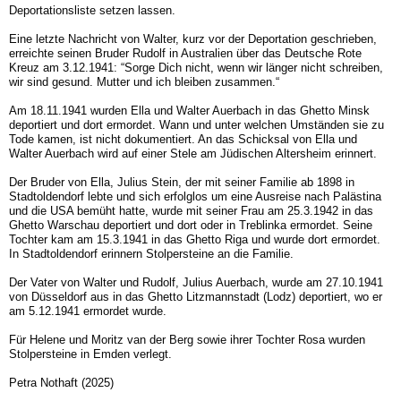
Deportationsliste setzen lassen.
Eine letzte Nachricht von Walter, kurz vor der Deportation geschrieben,
erreichte seinen Bruder Rudolf in Australien über das Deutsche Rote
Kreuz am 3.12.1941: “Sorge Dich nicht, wenn wir länger nicht schreiben,
wir sind gesund. Mutter und ich bleiben zusammen.“
Am 18.11.1941 wurden Ella und Walter Auerbach in das Ghetto Minsk
deportiert und dort ermordet. Wann und unter welchen Umständen sie zu
Tode kamen, ist nicht dokumentiert. An das Schicksal von Ella und
Walter Auerbach wird auf einer Stele am Jüdischen Altersheim erinnert.
Der Bruder von Ella, Julius Stein, der mit seiner Familie ab 1898 in
Stadtoldendorf lebte und sich erfolglos um eine Ausreise nach Palästina
und die USA bemüht hatte, wurde mit seiner Frau am 25.3.1942 in das
Ghetto Warschau deportiert und dort oder in Treblinka ermordet. Seine
Tochter kam am 15.3.1941 in das Ghetto Riga und wurde dort ermordet.
In Stadtoldendorf erinnern Stolpersteine an die Familie.
Der Vater von Walter und Rudolf, Julius Auerbach, wurde am 27.10.1941
von Düsseldorf aus in das Ghetto Litzmannstadt (Lodz) deportiert, wo er
am 5.12.1941 ermordet wurde.
Für Helene und Moritz van der Berg sowie ihrer Tochter Rosa wurden
Stolpersteine in Emden verlegt.
Petra Nothaft (2025)