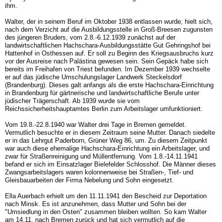
ihm.
Walter, der in seinem Beruf im Oktober 1938 entlassen wurde, hielt sich,
nach dem Verzicht auf die Ausbildungsstelle in Groß-Breesen zugunsten
des jüngeren Bruders, vom 2.8.-6.12.1939 zunächst auf der
landwirtschaftlichen Hachschara-Ausbildungsstätte Gut Gehringshof bei
Hattenhof in Osthessen auf. Er soll zu Beginn des Kriegsausbruchs kurz
vor der Ausreise nach Palästina gewesen sein. Sein Gepäck habe sich
bereits im Freihafen von Triest befunden. Im Dezember 1939 wechselte
er auf das jüdische Umschulungslager Landwerk Steckelsdorf
(Brandenburg). Dieses galt anfangs als die erste Hachschara-Einrichtung
in Brandenburg für gärtnerische und landwirtschaftliche Berufe unter
jüdischer Trägerschaft. Ab 1939 wurde sie vom
Reichssicherheitshauptamtes Berlin zum Arbeitslager umfunktioniert.
Vom 19.8.-22.8.1940 war Walter drei Tage in Bremen gemeldet.
Vermutlich besuchte er in diesem Zeitraum seine Mutter. Danach siedelte
er in das Lehrgut Paderborn, Grüner Weg 86, um. Zu diesem Zeitpunkt
war auch diese ehemalige Hachschara-Einrichtung ein Arbeitslager, und
zwar für Straßenreinigung und Müllentfernung. Vom 1.8.-14.11.1941
befand er sich im Einsatzlager Bielefelder Schlosshof. Die Männer dieses
Zwangsarbeitslagers waren kolonnenweise bei Straßen-, Tief- und
Gleisbauarbeiten der Firma Nebelung und Sohn eingesetzt.
Ella Auerbach erhielt um den 11.11.1941 den Bescheid zur Deportation
nach Minsk. Es ist anzunehmen, dass Mutter und Sohn bei der
"Umsiedlung in den Osten" zusammen bleiben wollten. So kam Walter
am 14.11. nach Bremen zurück und hat sich vermutlich auf die