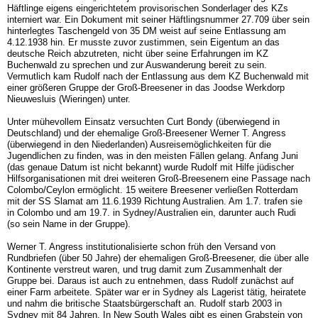
Häftlinge eigens eingerichtetem provisorischen Sonderlager des KZs
interniert war. Ein Dokument mit seiner Häftlingsnummer 27.709 über sein
hinterlegtes Taschengeld von 35 DM weist auf seine Entlassung am
4.12.1938 hin. Er musste zuvor zustimmen, sein Eigentum an das
deutsche Reich abzutreten, nicht über seine Erfahrungen im KZ
Buchenwald zu sprechen und zur Auswanderung bereit zu sein.
Vermutlich kam Rudolf nach der Entlassung aus dem KZ Buchenwald mit
einer größeren Gruppe der Groß-Breesener in das Joodse Werkdorp
Nieuwesluis (Wieringen) unter.
Unter mühevollem Einsatz versuchten Curt Bondy (überwiegend in
Deutschland) und der ehemalige Groß-Breesener Werner T. Angress
(überwiegend in den Niederlanden) Ausreisemöglichkeiten für die
Jugendlichen zu finden, was in den meisten Fällen gelang. Anfang Juni
(das genaue Datum ist nicht bekannt) wurde Rudolf mit Hilfe jüdischer
Hilfsorganisationen mit drei weiteren Groß-Breesenern eine Passage nach
Colombo/Ceylon ermöglicht. 15 weitere Breesener verließen Rotterdam
mit der SS Slamat am 11.6.1939 Richtung Australien. Am 1.7. trafen sie
in Colombo und am 19.7. in Sydney/Australien ein, darunter auch Rudi
(so sein Name in der Gruppe).
Werner T. Angress institutionalisierte schon früh den Versand von
Rundbriefen (über 50 Jahre) der ehemaligen Groß-Breesener, die über alle
Kontinente verstreut waren, und trug damit zum Zusammenhalt der
Gruppe bei. Daraus ist auch zu entnehmen, dass Rudolf zunächst auf
einer Farm arbeitete. Später war er in Sydney als Lagerist tätig, heiratete
und nahm die britische Staatsbürgerschaft an. Rudolf starb 2003 in
Sydney mit 84 Jahren. In New South Wales gibt es einen Grabstein von