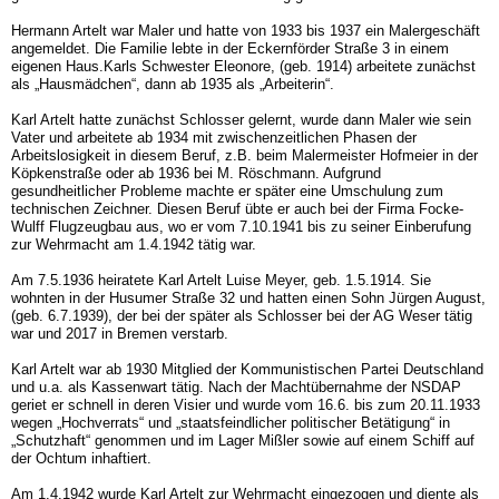
Hermann Artelt war Maler und hatte von 1933 bis 1937 ein Malergeschäft
angemeldet. Die Familie lebte in der Eckernförder Straße 3 in einem
eigenen Haus.Karls Schwester Eleonore, (geb. 1914) arbeitete zunächst
als „Hausmädchen“, dann ab 1935 als „Arbeiterin“.
Karl Artelt hatte zunächst Schlosser gelernt, wurde dann Maler wie sein
Vater und arbeitete ab 1934 mit zwischenzeitlichen Phasen der
Arbeitslosigkeit in diesem Beruf, z.B. beim Malermeister Hofmeier in der
Köpkenstraße oder ab 1936 bei M. Röschmann. Aufgrund
gesundheitlicher Probleme machte er später eine Umschulung zum
technischen Zeichner. Diesen Beruf übte er auch bei der Firma Focke-
Wulff Flugzeugbau aus, wo er vom 7.10.1941 bis zu seiner Einberufung
zur Wehrmacht am 1.4.1942 tätig war.
Am 7.5.1936 heiratete Karl Artelt Luise Meyer, geb. 1.5.1914. Sie
wohnten in der Husumer Straße 32 und hatten einen Sohn Jürgen August,
(geb. 6.7.1939), der bei der später als Schlosser bei der AG Weser tätig
war und 2017 in Bremen verstarb.
Karl Artelt war ab 1930 Mitglied der Kommunistischen Partei Deutschland
und u.a. als Kassenwart tätig. Nach der Machtübernahme der NSDAP
geriet er schnell in deren Visier und wurde vom 16.6. bis zum 20.11.1933
wegen „Hochverrats“ und „staatsfeindlicher politischer Betätigung“ in
„Schutzhaft“ genommen und im Lager Mißler sowie auf einem Schiff auf
der Ochtum inhaftiert.
Am 1.4.1942 wurde Karl Artelt zur Wehrmacht eingezogen und diente als