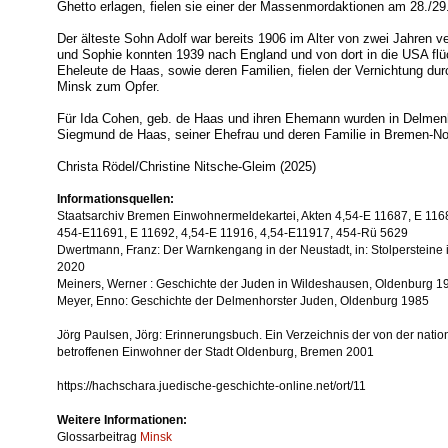
Ghetto erlagen, fielen sie einer der Massenmordaktionen am 28./2
Der älteste Sohn Adolf war bereits 1906 im Alter von zwei Jahren 
und Sophie konnten 1939 nach England und von dort in die USA flüc
Eheleute de Haas, sowie deren Familien, fielen der Vernichtung dur
Minsk zum Opfer.
Für Ida Cohen, geb. de Haas und ihren Ehemann wurden in Delmenhor
Siegmund de Haas, seiner Ehefrau und deren Familie in Bremen-No
Christa Rödel/Christine Nitsche-Gleim (2025)
Informationsquellen:
Staatsarchiv Bremen Einwohnermeldekartei, Akten 4,54-E 11687, E 116
454-E11691, E 11692, 4,54-E 11916, 4,54-E11917, 454-Rü 5629
Dwertmann, Franz: Der Warnkengang in der Neustadt, in: Stolpersteine
2020
Meiners, Werner : Geschichte der Juden in Wildeshausen, Oldenburg 1
Meyer, Enno: Geschichte der Delmenhorster Juden, Oldenburg 1985
Jörg Paulsen, Jörg: Erinnerungsbuch. Ein Verzeichnis der von der natio
betroffenen Einwohner der Stadt Oldenburg, Bremen 2001
https://hachschara.juedische-geschichte-online.net/ort/11
Weitere Informationen:
Glossarbeitrag
Minsk