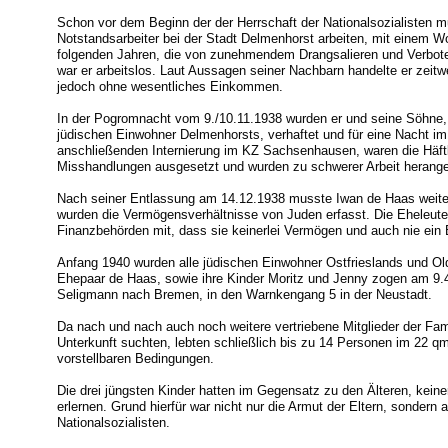
Schon vor dem Beginn der der Herrschaft der Nationalsozialisten 
Notstandsarbeiter bei der Stadt Delmenhorst arbeiten, mit einem 
folgenden Jahren, die von zunehmendem Drangsalieren und Verbote
war er arbeitslos. Laut Aussagen seiner Nachbarn handelte er zeitw
jedoch ohne wesentliches Einkommen.
In der Pogromnacht vom 9./10.11.1938 wurden er und seine Söhne,
jüdischen Einwohner Delmenhorsts, verhaftet und für eine Nacht im S
anschließenden Internierung im KZ Sachsenhausen, waren die Häf
Misshandlungen ausgesetzt und wurden zu schwerer Arbeit herang
Nach seiner Entlassung am 14.12.1938 musste Iwan de Haas weiter
wurden die Vermögensverhältnisse von Juden erfasst. Die Eheleute
Finanzbehörden mit, dass sie keinerlei Vermögen und auch nie ein
Anfang 1940 wurden alle jüdischen Einwohner Ostfrieslands und O
Ehepaar de Haas, sowie ihre Kinder Moritz und Jenny zogen am 9.4.
Seligmann nach Bremen, in den Warnkengang 5 in der Neustadt.
Da nach und nach auch noch weitere vertriebene Mitglieder der Fam
Unterkunft suchten, lebten schließlich bis zu 14 Personen im 22 q
vorstellbaren Bedingungen.
Die drei jüngsten Kinder hatten im Gegensatz zu den Älteren, keiner
erlernen. Grund hierfür war nicht nur die Armut der Eltern, sondern 
Nationalsozialisten.