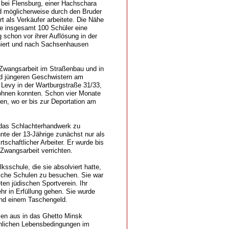
bei Flensburg, einer Hachschara
d möglicherweise durch den Bruder
t als Verkäufer arbeitete. Die Nähe
e insgesamt 100 Schüler eine
 schon vor ihrer Auflösung in der
niert und nach Sachsenhausen
 Zwangsarbeit im Straßenbau und in
und jüngeren Geschwistern am
Levy in der Wartburgstraße 31/33,
wohnen konnten. Schon vier Monate
en, wo er bis zur Deportation am
 das Schlachterhandwerk zu
te der 13-Jährige zunächst nur als
tschaftlicher Arbeiter. Er wurde bis
wangsarbeit verrichten.
sschule, die sie absolviert hatte,
sche Schulen zu besuchen. Sie war
ten jüdischen Sportverein. Ihr
r in Erfüllung gehen. Sie wurde
 und einem Taschengeld.
en aus in das Ghetto Minsk
chlichen Lebensbedingungen im