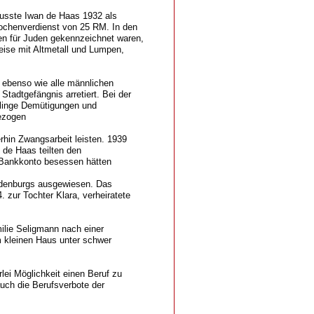
musste Iwan de Haas 1932 als
Wochenverdienst von 25 RM. In den
n für Juden gekennzeichnet waren,
eise mit Altmetall und Lumpen,
 ebenso wie alle männlichen
tadtgefängnis arretiert. Bei der
tlinge Demütigungen und
ezogen
hin Zwangsarbeit leisten. 1939
 de Haas teilten den
 Bankkonto besessen hätten
ldenburgs ausgewiesen. Das
 zur Tochter Klara, verheiratete
ilie Seligmann nach einer
m kleinen Haus unter schwer
lei Möglichkeit einen Beruf zu
auch die Berufsverbote der