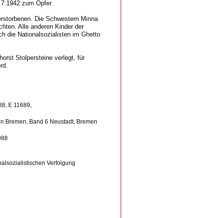
9.7.1942 zum Opfer.
verstorbenen. Die Schwestern Minna
hten. Alle anderen Kinder der
ch die Nationalsozialisten im Ghetto
st Stolpersteine verlegt, für
rd.
88, E 11689,
 in Bremen, Band 6 Neustadt, Bremen
988
nalsozialistischen Verfolgung