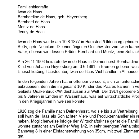
Familienbiografie
Iwan de Haas
Bernhardine de Haas, geb. Heyersberg
Bernhard de Haas
Moritz de Haas
Jenny de Haas
Iwan de Haas wurde am 10.8.1877 in Harpstedt/Oldenburg geboren
Betty, geb. Neublum. Die vier jüngeren Geschwister von Iwan kame
Vater, ebenso wie dessen Brüder Bernhard und Moritz, eine Schlacht
Am 26.11.1903 heiratete Iwan de Haas in Delmenhorst Bernhardine 
Kind von Johanna Heyersberg am 3.6.1881 in Bremen geboren wurde
Eheschließung Haustochter, Iwan de Haas Viehhändler in Alfhause
In den folgenden Jahren hat er offenbar versucht, sich an untersch
aufzubauen, denn die insgesamt 10 Kinder des Paares kamen in ve
Gebiets Quakenbrück/Wildeshausen zur Welt. Der 1914 geborene S
bis 9 Jahren in Emden im Waisenhaus, was auf wirtschaftliche Prob
in den Kriegsjahren hinweisen könnte.
1916 zog die Familie nach Delmenhorst, wo sie bis zur Vertreibung 
soll Iwan de Haas als Schlachter, Vieh- und Produktenhändler ein
haben. Möglicherweise infolge der Wirtschaftskrise geriet die Familie
wohnte zunächst am Berliner Weg 142, in sehr beengten Verhältnis
Bahnweg 8 in einer Einfachstwohnung von 35qm, mit zwei Zimmern
qm.