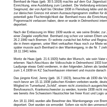
Bernhard de Haas (geb. 30.5.1919) machte auf dem Gut Jägerslust 
Einrichtung, eine Ausbildung zum Landwirt. Die Verbindung entstan
Siegmund, der von April bis Oktober 1938 in Flensburg lebte und dor
zur dänischen Grenze mit einem Austauschprogramm stellten für di
potentiell gute Fluchtmöglichkeit dar. Bernhard muss die Einrichtung
Pogromnacht verlassen haben, denn er wurde in Delmenhorst inter
deportiert.
Nach der Entlassung im März 1939 wurde er, wie seine Brüder, zur
einer Ziegelei verpflichtet. Bernhard zog schon vor seinen Eltern 
26.2.1940 nach Bremen. Er wohnte zunächst bei Arthur und Regina 
die in ihrem eigenen, unter Wert verkauften Haus noch zur Miete 
später musste auch Bernhard in den Warnkengang, in die Nr. 7 zieh
18.11.1941 lebte.
Moritz de Haas (geb. 21.6.1920) hatte den Wunsch, wie sein Vater
erlernen. Nach Abschluss der Volksschule in Delmenhorst 1933 konn
Laufjunge etwas Geld verdienen, in den folgenden Jahren als landwir
zum 1.4.1939 im KZ Sachsenhausen interniert und musste danach Z
Das jüngste Kind, Jenny (geb. 16.7.1923), besuchte ab 1930 die Volk
noch bevor am 15.11.1938 jüdischen Kindern verboten wurde, deut
Mitglied im Turnerbund „Schild“, einem nicht zionistisch ausgerichte
Berufswunsch, Krankenschwester zu werden, konnte 1938 nicht meh
wie bereits ihre Schwestern Haustochter bei freier Kost und Logis
Am 18.11.1941 wurden alle Bewohner des Warnkengangs von Brem
deportiert. Dort wurden sie ermordet: Sofern sie nicht den unmens