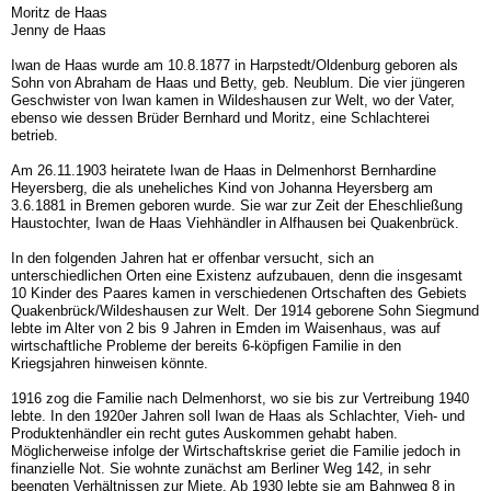
Moritz de Haas
Jenny de Haas
Iwan de Haas wurde am 10.8.1877 in Harpstedt/Oldenburg geboren als
Sohn von Abraham de Haas und Betty, geb. Neublum. Die vier jüngeren
Geschwister von Iwan kamen in Wildeshausen zur Welt, wo der Vater,
ebenso wie dessen Brüder Bernhard und Moritz, eine Schlachterei
betrieb.
Am 26.11.1903 heiratete Iwan de Haas in Delmenhorst Bernhardine
Heyersberg, die als uneheliches Kind von Johanna Heyersberg am
3.6.1881 in Bremen geboren wurde. Sie war zur Zeit der Eheschließung
Haustochter, Iwan de Haas Viehhändler in Alfhausen bei Quakenbrück.
In den folgenden Jahren hat er offenbar versucht, sich an
unterschiedlichen Orten eine Existenz aufzubauen, denn die insgesamt
10 Kinder des Paares kamen in verschiedenen Ortschaften des Gebiets
Quakenbrück/Wildeshausen zur Welt. Der 1914 geborene Sohn Siegmund
lebte im Alter von 2 bis 9 Jahren in Emden im Waisenhaus, was auf
wirtschaftliche Probleme der bereits 6-köpfigen Familie in den
Kriegsjahren hinweisen könnte.
1916 zog die Familie nach Delmenhorst, wo sie bis zur Vertreibung 1940
lebte. In den 1920er Jahren soll Iwan de Haas als Schlachter, Vieh- und
Produktenhändler ein recht gutes Auskommen gehabt haben.
Möglicherweise infolge der Wirtschaftskrise geriet die Familie jedoch in
finanzielle Not. Sie wohnte zunächst am Berliner Weg 142, in sehr
beengten Verhältnissen zur Miete. Ab 1930 lebte sie am Bahnweg 8 in