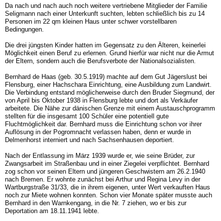
Da nach und nach auch noch weitere vertriebene Mitglieder der Familie
Seligmann nach einer Unterkunft suchten, lebten schließlich bis zu 14
Personen im 22 qm kleinen Haus unter schwer vorstellbaren
Bedingungen.
Die drei jüngsten Kinder hatten im Gegensatz zu den Älteren, keinerlei
Möglichkeit einen Beruf zu erlernen. Grund hierfür war nicht nur die Armut
der Eltern, sondern auch die Berufsverbote der Nationalsozialisten.
Bernhard de Haas (geb. 30.5.1919) machte auf dem Gut Jägerslust bei
Flensburg, einer Hachschara Einrichtung, eine Ausbildung zum Landwirt.
Die Verbindung entstand möglicherweise durch den Bruder Siegmund, der
von April bis Oktober 1938 in Flensburg lebte und dort als Verkäufer
arbeitete. Die Nähe zur dänischen Grenze mit einem Austauschprogramm
stellten für die insgesamt 100 Schüler eine potentiell gute
Fluchtmöglichkeit dar. Bernhard muss die Einrichtung schon vor ihrer
Auflösung in der Pogromnacht verlassen haben, denn er wurde in
Delmenhorst interniert und nach Sachsenhausen deportiert.
Nach der Entlassung im März 1939 wurde er, wie seine Brüder, zur
Zwangsarbeit im Straßenbau und in einer Ziegelei verpflichtet. Bernhard
zog schon vor seinen Eltern und jüngeren Geschwistern am 26.2.1940
nach Bremen. Er wohnte zunächst bei Arthur und Regina Levy in der
Wartburgstraße 31/33, die in ihrem eigenen, unter Wert verkauften Haus
noch zur Miete wohnen konnten. Schon vier Monate später musste auch
Bernhard in den Warnkengang, in die Nr. 7 ziehen, wo er bis zur
Deportation am 18.11.1941 lebte.