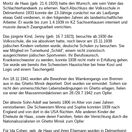
Moritz de Haas (geb. 21.6.1920) hatte den Wunsch, wie sein Vater das
Schlachterhandwerk zu erlernen. Nach Abschluss der Volksschule in
Delmenhorst 1933 konnte der 13-Jährige zunächst nur als Laufjunge
etwas Geld verdienen, in den folgenden Jahren als landwirtschaftlicher
Arbeiter. Er wurde bis zum 1.4.1939 im KZ Sachsenhausen interniert und
musste danach Zwangsarbeit verrichten.
Das jüngste Kind, Jenny (geb. 16.7.1923), besuchte ab 1930 die
Volksschule, die sie absolviert hatte, noch bevor am 15.11.1938
jüdischen Kindern verboten wurde, deutsche Schulen zu besuchen. Sie
war Mitglied im Turnerbund „Schild“, einem nicht zionistisch
ausgerichteten jüdischen Sportverein. Ihr Berufswunsch,
Krankenschwester zu werden, konnte 1938 nicht mehr in Erfüllung gehen.
Sie wurde wie bereits ihre Schwestern Haustochter bei freier Kost und
Logis und einem Taschengeld.
Am 18.11.1941 wurden alle Bewohner des Warnkengangs von Bremen
aus in das Ghetto Minsk deportiert. Dort wurden sie ermordet: Sofern sie
nicht den unmenschlichen Lebensbedingungen im Ghetto erlagen, fielen
sie einer der Massenmordaktionen am 28./29.7.1942 zum Opfer.
Der älteste Sohn Adolf war bereits 1906 im Alter von zwei Jahren
verstorbenen. Die Schwestern Minna und Sophie konnten 1939 nach
England und von dort in die USA flüchten. Alle anderen Kinder der
Eheleute de Haas, sowie deren Familien, fielen der Vernichtung durch die
Nationalsozialisten im Ghetto Minsk zum Opfer.
Für Ida Cohen, geb. de Haas und ihren Ehemann wurden in Delmenhorst