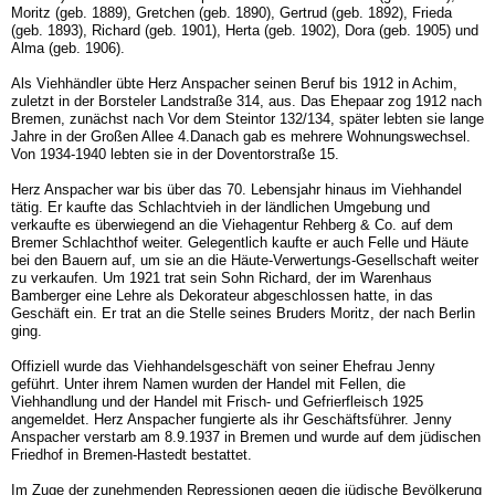
Moritz (geb. 1889), Gretchen (geb. 1890), Gertrud (geb. 1892), Frieda
(geb. 1893), Richard (geb. 1901), Herta (geb. 1902), Dora (geb. 1905) und
Alma (geb. 1906).
Als Viehhändler übte Herz Anspacher seinen Beruf bis 1912 in Achim,
zuletzt in der Borsteler Landstraße 314, aus. Das Ehepaar zog 1912 nach
Bremen, zunächst nach Vor dem Steintor 132/134, später lebten sie lange
Jahre in der Großen Allee 4.Danach gab es mehrere Wohnungswechsel.
Von 1934-1940 lebten sie in der Doventorstraße 15.
Herz Anspacher war bis über das 70. Lebensjahr hinaus im Viehhandel
tätig. Er kaufte das Schlachtvieh in der ländlichen Umgebung und
verkaufte es überwiegend an die Viehagentur Rehberg & Co. auf dem
Bremer Schlachthof weiter. Gelegentlich kaufte er auch Felle und Häute
bei den Bauern auf, um sie an die Häute-Verwertungs-Gesellschaft weiter
zu verkaufen. Um 1921 trat sein Sohn Richard, der im Warenhaus
Bamberger eine Lehre als Dekorateur abgeschlossen hatte, in das
Geschäft ein. Er trat an die Stelle seines Bruders Moritz, der nach Berlin
ging.
Offiziell wurde das Viehhandelsgeschäft von seiner Ehefrau Jenny
geführt. Unter ihrem Namen wurden der Handel mit Fellen, die
Viehhandlung und der Handel mit Frisch- und Gefrierfleisch 1925
angemeldet. Herz Anspacher fungierte als ihr Geschäftsführer. Jenny
Anspacher verstarb am 8.9.1937 in Bremen und wurde auf dem jüdischen
Friedhof in Bremen-Hastedt bestattet.
Im Zuge der zunehmenden Repressionen gegen die jüdische Bevölkerung