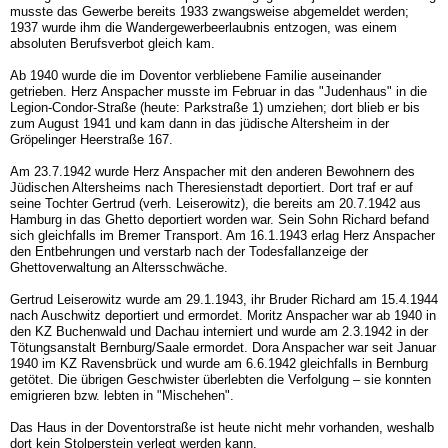
musste das Gewerbe bereits 1933 zwangsweise abgemeldet werden;
1937 wurde ihm die Wandergewerbeerlaubnis entzogen, was einem
absoluten Berufsverbot gleich kam.
Ab 1940 wurde die im Doventor verbliebene Familie auseinander
getrieben. Herz Anspacher musste im Februar in das "Judenhaus" in die
Legion-Condor-Straße (heute: Parkstraße 1) umziehen; dort blieb er bis
zum August 1941 und kam dann in das jüdische Altersheim in der
Gröpelinger Heerstraße 167.
Am 23.7.1942 wurde Herz Anspacher mit den anderen Bewohnern des
Jüdischen Altersheims nach Theresienstadt deportiert. Dort traf er auf
seine Tochter Gertrud (verh. Leiserowitz), die bereits am 20.7.1942 aus
Hamburg in das Ghetto deportiert worden war. Sein Sohn Richard befand
sich gleichfalls im Bremer Transport. Am 16.1.1943 erlag Herz Anspacher
den Entbehrungen und verstarb nach der Todesfallanzeige der
Ghettoverwaltung an Altersschwäche.
Gertrud Leiserowitz wurde am 29.1.1943, ihr Bruder Richard am 15.4.1944
nach Auschwitz deportiert und ermordet. Moritz Anspacher war ab 1940 in
den KZ Buchenwald und Dachau interniert und wurde am 2.3.1942 in der
Tötungsanstalt Bernburg/Saale ermordet. Dora Anspacher war seit Januar
1940 im KZ Ravensbrück und wurde am 6.6.1942 gleichfalls in Bernburg
getötet. Die übrigen Geschwister überlebten die Verfolgung – sie konnten
emigrieren bzw. lebten in "Mischehen".
Das Haus in der Doventorstraße ist heute nicht mehr vorhanden, weshalb
dort kein Stolperstein verlegt werden kann.