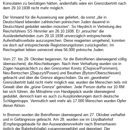
Konsulaten zu bestätigen hätten, andernfalls wäre ein Grenzübertritt nach
dem 29.10.1938 nicht mehr möglich.
Der Vorwand für die Ausweisung war geliefert, da sonst „die in
Deutschland lebenden zahlreichen polnischen Juden dauernd in
Deutschland geduldet werden müssten“. So Heydrich in Vertretung des
Reichsführers SS Himmler am 26.10.1938. Er „ersuchte“ die
Ausländerbehörden zum 29.10.1938 unverzüglich entsprechende
Aufenthaltsverbote auszusprechen. Diese reagierten umgehend, konnten
sie doch auf entsprechende Registrierungslisten zurückgreifen. Im
Reichsgebiet lebten seinerzeit etwa 56.000 polnische Juden.
Vom 27. bis 29. Oktober begannen, für die Betroffenen überwiegend völlig
überraschend, die Abschiebungen. Nach ihrer Verhaftung wurden sie in
Zügen hauptsächlich zu den Grenzorten Konitz (Chojnice/Pommern),
Neu-Bentschen (Zbąszyń/Posen) und Beuthen (Bytom/Oberschlesien)
gebracht und über die Grenze abgeschoben. Da ein „geordneter“
Grenzübertritt bald nicht mehr möglich war, wurden die Menschen teils mit
Gewalt über die „grüne Grenze“ getrieben. Jede Person durfte nur 10 RM
bei sich führen, die Mitnahme von Handgepäck wurde überwiegend
geduldet, dennoch kam es auch zu Ausplünderungen durch deutsche
Schlägertrupps. Vermutlich weit mehr als 17.000 Menschen wurden Opfer
dieser Aktion.
In Bremen wurden die Betroffenen überwiegend am 27. Oktober verhaftet
und in Gefängnisse gebracht. Am 28. wurden sie im Lloydbahnhof
(Empfangsgebäude für den Auswandererverkehr nach Bremerhaven
östlich der Bahnhofshalle) zusammengeführt und deportiert. Der