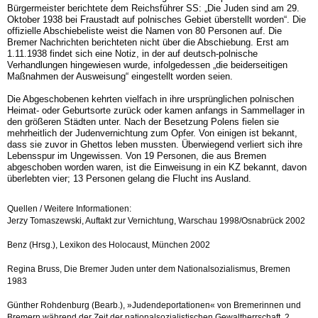
Bürgermeister berichtete dem Reichsführer SS: „Die Juden sind am 29.
Oktober 1938 bei Fraustadt auf polnisches Gebiet überstellt worden“. Die
offizielle Abschiebeliste weist die Namen von 80 Personen auf. Die
Bremer Nachrichten berichteten nicht über die Abschiebung. Erst am
1.11.1938 findet sich eine Notiz, in der auf deutsch-polnische
Verhandlungen hingewiesen wurde, infolgedessen „die beiderseitigen
Maßnahmen der Ausweisung“ eingestellt worden seien.
Die Abgeschobenen kehrten vielfach in ihre ursprünglichen polnischen
Heimat- oder Geburtsorte zurück oder kamen anfangs in Sammellager in
den größeren Städten unter. Nach der Besetzung Polens fielen sie
mehrheitlich der Judenvernichtung zum Opfer. Von einigen ist bekannt,
dass sie zuvor in Ghettos leben mussten. Überwiegend verliert sich ihre
Lebensspur im Ungewissen. Von 19 Personen, die aus Bremen
abgeschoben worden waren, ist die Einweisung in ein KZ bekannt, davon
überlebten vier; 13 Personen gelang die Flucht ins Ausland.
Quellen / Weitere Informationen:
Jerzy Tomaszewski, Auftakt zur Vernichtung, Warschau 1998/Osnabrück 2002
Benz (Hrsg.), Lexikon des Holocaust, München 2002
Regina Bruss, Die Bremer Juden unter dem Nationalsozialismus, Bremen
1983
Günther Rohdenburg (Bearb.), »Judendeportationen« von Bremerinnen und
Bremern während der Zeit der nationalsozialistischen Gewaltherrschaft, 2.