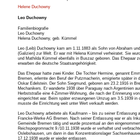
Helene Duchowny
Leo Duchowny
Familienbiografie
Leo Duchowny
Helena Duchowny, geb. Kümmel
Leo (Leib) Duchowny kam am 1.11.1883 als Sohn von Abraham un
(Galizien) zur Welt. Er war mit Helena Kümmel verheiratet. Sie wu
und Mathilda Kümmel ebenfalls in Buszaz geboren. Das Ehepaar z
erwarben die deutsche Staatsangehörigkeit.
Das Ehepaar hatte zwei Kinder. Die Tochter Hermine, genannt Emm
Bremen, erlernte den Beruf der Putzmacherin, emigrierte später in 
Oskar Edelstein. Der Sohn Siegmund, geboren am 23.2.1916 in Bre
Mechanikers. Er wanderte 1938 über Paraguay nach Argentinien aus
Herbststraße eine 4-Zimmer-Wohnung, die nach der Erinnerung von
eingerichtet war. Beim später erzwungenen Umzug am 3.5.1939 in 
musste die Einrichtung weit unter Wert verkauft werden.
Leo Duchowny arbeitete als Kaufmann – bis zu seiner Entlassung a
Francke-Werke AG Bremen. Nach seiner Entlassung war er als Inkass
Gemeinde Bremen tätig und wurde prozentual an den eingenommenen 
Reichspogromnacht 9./10.11.1938 wurde er verhaftet und verbrach
Oslebshausen, um dann in das Konzentrationslager Sachsenhausen
17.12.1938 wurde er wieder entlassen.