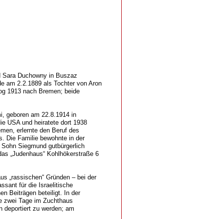
d Sara Duchowny in Buszaz
rde am 2.2.1889 als Tochter von Aron
og 1913 nach Bremen; beide
i, geboren am 22.8.1914 in
die USA und heiratete dort 1938
men, erlernte den Beruf des
. Die Familie bewohnte in der
 Sohn Siegmund gutbürgerlich
das „Judenhaus“ Kohlhökerstraße 6
us „rassischen“ Gründen – bei der
ant für die Israelitische
Beiträgen beteiligt. In der
te zwei Tage im Zuchthaus
 deportiert zu werden; am