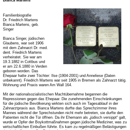
Bianca Martens
Familienbiografie
Dr. Friedrich Martens
Bianca Martens, geb.
Singer
Bianca Singer, jüdischen
Glaubens, war seit 1906
mit dem Zahnarzt Dr. med.
dent. Fried­rich Martens
verheiratet. Sie war am
19.3.1882 in Cottbus und
er am 22.6.1880 in Verden
geboren worden. Das
Ehepaar hatte zwei Töchter: Ilse (1904-2001) und Anneliese (Da­ten
unbekannt). Friedrich Martens war seit 1905 in Bremen als Zahnarzt tätig.
Wohnung und Praxis waren Am Wall 164.
Mit der nationalsozialistischen Machtübernahme begannen die
Repressionen gegen das Ehepaar. Die zunehmenden Einschränkungen
für die jüdische Bevölkerung wirkten sich auch im Tagesablauf in der
Zahnarztpraxis aus. Bianca Martens durfte das Sprech­zimmer ihres
Mannes während der Sprechstunden nicht mehr betreten, sie durfte den
Patienten nicht die Tür öffnen. Da ihr Ehemann als „jüdisch versippt“ galt,
wurde er Opfer der Boykottmaßnahmen gegen jüdische Mediziner, was zu
wirtschaftlichen Einbußen führte. Es kam zu regelmäßigen Belästigungen