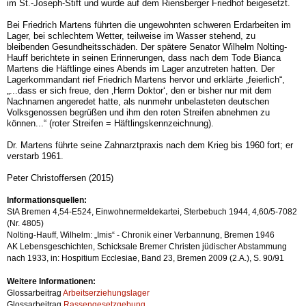
im St.-Jo­seph-Stift und wurde auf dem Riensberger Friedhof beigesetzt.
Bei Friedrich Martens führten die ungewohnten schweren Erdarbeiten im
Lager, bei schlechtem Wetter, teilweise im Wasser stehend, zu
bleibenden Gesundheitsschäden. Der spätere Senator Wilhelm Nolting-
Hauff berichtete in seinen Erinnerungen, dass nach dem Tode Bianca
Martens die Häftlinge eines Abends im Lager anzutreten hatten. Der
Lagerkommandant rief Friedrich Martens hervor und erklärte „feierlich“,
„...dass er sich freue, den ‚Herrn Doktor‘, den er bisher nur mit dem
Nachnamen angeredet hat­te, als nunmehr unbelasteten deutschen
Volksgenossen begrüßen und ihm den roten Streifen abnehmen zu
können...“ (roter Streifen = Häftlingskennzeichnung).
Dr. Martens führte seine Zahnarztpraxis nach dem Krieg bis 1960 fort; er
verstarb 1961.
Peter Christoffersen (2015)
Informationsquellen:
StA Bremen 4,54-E524, Einwohnermeldekartei, Sterbebuch 1944, 4,60/5-7082
(Nr. 4805)
Nolting-Hauff, Wilhelm: „Imis“ - Chronik einer Verbannung, Bremen 1946
AK Lebensgeschichten, Schicksale Bremer Christen jüdischer Abstammung
nach 1933, in: Hospitium Ecclesiae, Band 23, Bremen 2009 (2.A.), S. 90/91
Weitere Informationen:
Glossarbeitrag
Arbeitserziehungslager
Glossarbeitrag
Rassengesetzgebung