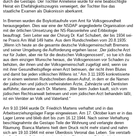
durch die Gestapo. Der Tochter Annelie­se wurde für eine beabsichtigte
Heirat ein Ehefähigkeitszeugnis verweigert, der Toch­ter Ilse das
staatliche Examen als Diakonissin aberkannt.
In Bremen wurden die Boy­kottaufrufe vom Amt für Volksgesundheit
herausgegeben. Dies war eine der NSDAP angegliederte Organisation und
mit der örtlichen Umsetzung der NS-Rassenlehre und Erbbiologie
beauftragt. Sein Leiter war der Chirurg Dr. Karl Schubert, der bis 1934 sei­
ne Praxis Am Wall 149 hatte. Aus dem Rundschreiben vom 20.8.1935:
„Wenn ich heute an die gesamte deutsche Volksgemeinschaft Bremens
und seiner Umgebung die Auf­forderung ergehen lasse: ‚Der jüdische Arzt
nur für Juden, aber nie für die deutschen Volksgenossen!‘, so tue ich das
aus dem einzigen Wunsche heraus, die Volksgenossen vor Schaden zu
behüten, der ihnen und der Volksgemeinschaft zugefügt wird, wenn sie
mit ihrer Gesundheitspflege einen Arzt betreuen, der nicht ihren Blutes
und damit bar jeden völkischen Willens ist.“ Am 3.11.1935 konkretisierte
er in einem weiteren Rund­schreiben diesen Aufruf, in dem er die Namen
der jüdischen und jüdisch verheirateten Ärzte, Zahnärzte und Dentisten
aufführte; darunter auch Dr. Martens. „Wer beim Juden kauft, sich vom
jüdischen Rechtsanwalt betreuen und vom jüdischen Arzt behandeln läßt,
ist ein Verräter an Volk und Vaterland.“
Am 9.10.1944 wurde Dr. Friedrich Martens verhaftet und in das
Arbeitserziehungslager Farge eingewiesen. Am 17. Oktober kam er in das
Lager Lenne und blieb dort bis zum 16.12.1944. Nach seiner Verhaftung
beschlagnahmte die Gestapo Teile der Wohnung und verlangte deren
Räumung. Bianca Martens hielt dem Druck nicht mehr stand und nahm
sich am 19.10.1944 mit einer Überdosis Veronal das Leben. Sie verstarb