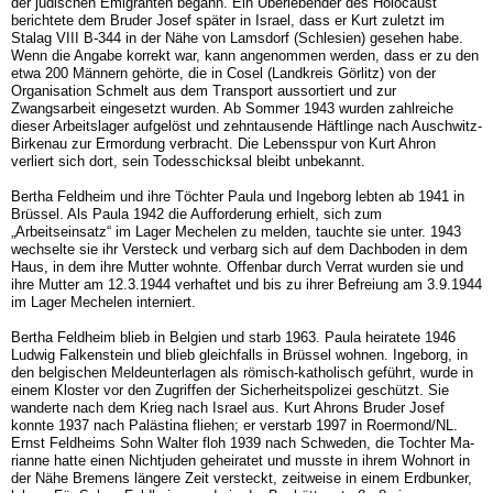
der jüdischen Emigran­ten begann. Ein Überlebender des Holocaust
berichtete dem Bruder Josef später in Isra­el, dass er Kurt zuletzt im
Stalag VIII B-344 in der Nähe von Lamsdorf (Schlesien) gesehen habe.
Wenn die Angabe korrekt war, kann angenommen werden, dass er zu den
etwa 200 Männern gehörte, die in Cosel (Landkreis Görlitz) von der
Organisation Schmelt aus dem Transport aussortiert und zur
Zwangsarbeit eingesetzt wurden. Ab Sommer 1943 wurden zahlreiche
dieser Arbeitslager aufgelöst und zehntausende Häftlinge nach Aus­chwitz-
Birkenau zur Ermordung verbracht. Die Lebensspur von Kurt Ahron
verliert sich dort, sein Todesschicksal bleibt unbekannt.
Bertha Feldheim und ihre Töchter Paula und Ingeborg lebten ab 1941 in
Brüssel. Als Paula 1942 die Aufforderung erhielt, sich zum
„Arbeitseinsatz“ im Lager Mechelen zu melden, tauchte sie unter. 1943
wechselte sie ihr Versteck und verbarg sich auf dem Dachboden in dem
Haus, in dem ihre Mutter wohnte. Offenbar durch Verrat wurden sie und
ihre Mutter am 12.3.1944 verhaftet und bis zu ihrer Befreiung am 3.9.1944
im Lager Mechelen interniert.
Bertha Feldheim blieb in Belgien und starb 1963. Paula heiratete 1946
Ludwig Falkenstein und blieb gleichfalls in Brüssel wohnen. Ingeborg, in
den bel­gischen Meldeunterlagen als römisch-katholisch geführt, wurde in
einem Kloster vor den Zugriffen der Sicherheitspolizei geschützt. Sie
wanderte nach dem Krieg nach Israel aus. Kurt Ahrons Bruder Josef
konnte 1937 nach Palästina fliehen; er verstarb 1997 in Roermond/NL.
Ernst Feldheims Sohn Walter floh 1939 nach Schweden, die Tochter Ma­
rianne hatte einen Nichtjuden geheiratet und musste in ihrem Wohnort in
der Nähe Bre­mens längere Zeit versteckt, zeitweise in einem Erdbunker,