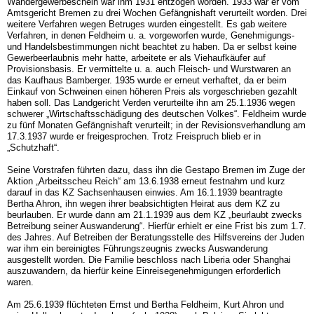
Wandergewerbeschein war ihm 1931 entzogen worden. 1933 war er vom
Amtsgericht Bremen zu drei Wochen Gefängnishaft verurteilt worden. Drei
weitere Verfahren wegen Betruges wurden eingestellt. Es gab weitere
Verfahren, in de­nen Feldheim u. a. vorgeworfen wurde, Genehmigungs-
und Handelsbestimmungen nicht beachtet zu haben. Da er selbst keine
Gewerbeerlaubnis mehr hatte, arbeitete er als Viehaufkäufer auf
Provisionsbasis. Er vermittelte u. a. auch Fleisch- und Wurstwaren an
das Kaufhaus Bamberger. 1935 wurde er erneut verhaftet, da er beim
Einkauf von Schweinen einen höheren Preis als vorgeschrieben gezahlt
haben soll. Das Landgericht Verden verurteilte ihn am 25.1.1936 wegen
schwerer „Wirtschaftsschädigung des deut­schen Volkes“. Feldheim wurde
zu fünf Monaten Gefängnishaft verurteilt; in der Revi­sionsverhandlung am
17.3.1937 wurde er freigesprochen. Trotz Freispruch blieb er in
„Schutzhaft“.
Seine Vorstrafen führten dazu, dass ihn die Gestapo Bremen im Zuge der
Aktion „Ar­beitsscheu Reich“ am 13.6.1938 erneut festnahm und kurz
darauf in das KZ Sachsenhau­sen einwies. Am 16.1.1939 beantragte
Bertha Ahron, ihn wegen ihrer beabsichtigten Heirat aus dem KZ zu
beurlauben. Er wurde dann am 21.1.1939 aus dem KZ „beurlaubt zwecks
Betreibung seiner Auswanderung“. Hierfür erhielt er eine Frist bis zum 1.7.
des Jahres. Auf Betreiben der Beratungsstelle des Hilfsvereins der Juden
war ihm ein be­reinigtes Führungszeugnis zwecks Auswanderung
ausgestellt worden. Die Familie be­schloss nach Liberia oder Shanghai
auszuwandern, da hierfür keine Einreisegenehmi­gungen erforderlich
waren.
Am 25.6.1939 flüchteten Ernst und Bertha Feldheim, Kurt Ahron und