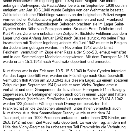
seine Halbschwester Ingeborg (geb. 1928) nach Belgien. Sie lebten
anfangs in Antwerpen, da Paula Ahron bereits im September 1938 dorthin
emigriert war. Am 10.5.1940 wurde Belgien von der Wehrmacht besetzt.
Zahlreiche jüdische Flüchtlinge wurden von der belgischen Polizei wegen
vermeintlicher Kollaborationsgefahr festge­nommen und nach Frankreich
abgeschoben. Die französischen Behörden brachten sie im Lager Saint-
Cyprien in der Nähe von Perpignan unter. So auch Ernst Feldheim und
Kurt Ahron. Zu einem unbekannten Zeitpunkt flüchtete Feldheim aus dem
Lager und kam Anfang Januar 1942 nach Brüssel zurück, wo seine Frau
inzwischen mit Tochter Ingeborg wohnte. Ab Juni 1942 musste in Belgien
der Judenstern getragen werden. Im November 1942 wurde Ernst
Feldheim, vermutlich im Zuge einer Razzia der Sipo-SD, erneut verhaftet
und in das Sammellager Mechelen eingewiesen. Mit dem Transport Nr. 18
wurde er am 15.1.1943 nach Auschwitz deportiert und ermordet.
Kurt Ahron war in der Zeit vom 10.5.-15.5.1940 in Saint-Cyprien interniert.
Als das Lager überfüllt war, wurden die Flüchtlinge nach Gurs überstellt.
Vermutlich floh Ahron am 20.3.1941 aus diesem Lager. Zu einem späteren
Zeitpunkt (um September 1941) wurde er vom Vichy-Regime erneut
verhaftet und dem Groupement de Travailleurs Etrangers 514 in Savigny
zugewiesen. Die Gefangenen lebten auch dort in einem Lager und hat­ten
Zwangsarbeit (Holzfällen, Straßenbau) zu verrichten. Am 23./24.8.1942
wurden 123 jüdische Häftlinge nach Drancy (im besetzten Teil
Frankreichs) an die Deutschen über­stellt, unter ihnen vermutlich auch
Kurt Ahron. Aus dem Sammellager Drancy wurde er mit dem 24.
Transport, der ca. 1000 Personen umfasste – unter ihnen 320 Kinder, am
26.8.1942 mit dem Ziel Auschwitz deportiert. Es war der Tag, an dem mit
Hilfe des Vichy-Regimes im unbesetzten Teil Frankreichs die Verhaftung