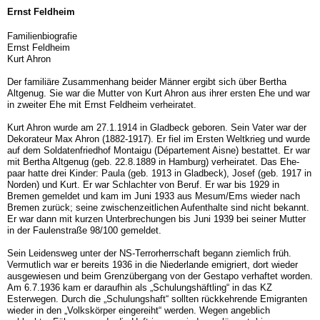
Ernst Feldheim
Familienbiografie
Ernst Feldheim
Kurt Ahron
Der familiäre Zusammenhang beider Männer ergibt sich über Bertha
Altgenug. Sie war die Mutter von Kurt Ahron aus ihrer ersten Ehe und war
in zweiter Ehe mit Ernst Feld­heim verheiratet.
Kurt Ahron wurde am 27.1.1914 in Gladbeck geboren. Sein Vater war der
Dekorateur Max Ahron (1882-1917). Er fiel im Ersten Weltkrieg und wurde
auf dem Soldatenfriedhof Montaigu (Département Aisne) bestattet. Er war
mit Bertha Altgenug (geb. 22.8.1889 in Hamburg) verheiratet. Das Ehe­
paar hatte drei Kinder: Paula (geb. 1913 in Gladbeck), Josef (geb. 1917 in
Norden) und Kurt. Er war Schlachter von Be­ruf. Er war bis 1929 in
Bremen gemeldet und kam im Juni 1933 aus Mesum/Ems wieder nach
Bremen zurück; seine zwischenzeitlichen Aufenthalte sind nicht bekannt.
Er war dann mit kurzen Unterbrechungen bis Juni 1939 bei seiner Mutter
in der Faulenstraße 98/100 gemeldet.
Sein Leidensweg unter der NS-Terrorherrschaft begann ziemlich früh.
Vermutlich war er bereits 1936 in die Nie­derlande emigriert, dort wieder
ausgewiesen und beim Grenzübergang von der Gestapo verhaftet worden.
Am 6.7.1936 kam er daraufhin als „Schulungshäftling“ in das KZ
Esterwegen. Durch die „Schulungshaft“ sollten rückkehren­de Emigranten
wieder in den „Volkskörper eingereiht“ wer­den. Wegen angeblich