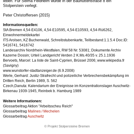
leben. Für Selma Feldheim wurde in der Bauhüttenstraße 8 ein
Stolperstein verlegt.
Peter Christoffersen (2015)
Informationsquellen:
StA Bremen 4,54-E4106, 4,54-E10595, 4,54-E10593, 4,54-Rü6262,
Einwohnermeldekartei
ITS Arolsen, KZ Buchenwald, Schreibstubenkarte, Teilbestand:1.1.5.4 Doc.ID:
5416741, 5416742
Landesarchiv Nordrhein-Westfalen, RW 58 Nr. 53081; Dokumente Archiv
Kazerne Dossin; Urteil Landgericht Verden 2 K.Ms.40/35 v. 25.1.1936
Bervoets, Marcel: La liste de Saint-Cyprien, Brüssel 2006; www.wikipedia.fr
(Savigny)
www.wunstorfer-stadtanzeiger.de (6.9.2008)
Werle, Gerhard: Justiz-Strafrecht und polizeiliche Verbrechensbekämp­fung im
Dritten Reich, Berlin 1989, S. 562
Czech,Danuta: Kalendarium der Ereignisse im Konzentrationslager Auschwitz-
Birkenau 1939-1945, Reinbek b. Hamburg 1989
Weitere Informationen:
Glossarbeitrag Aktion "Arbeitsscheu Reich"
Glossarbeitrag
Malines / Mechelen
Glossarbeitrag
Auschwitz
© Projekt Stolpersteine Bremen