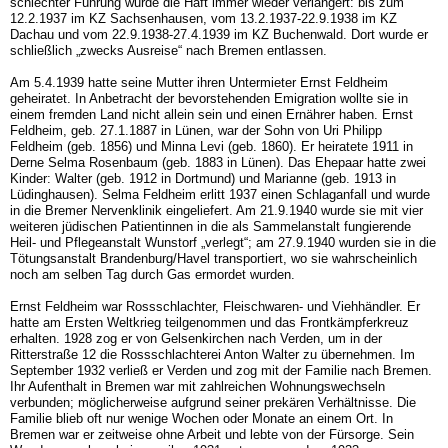
schlechter Führung wurde die Haft immer wieder verlängert: bis zum
12.2.1937 im KZ Sachsen­hausen, vom 13.2.1937-22.9.1938 im KZ
Dachau und vom 22.9.1938-27.4.1939 im KZ Buchenwald. Dort wurde er
schließlich „zwecks Ausreise“ nach Bremen entlassen.
Am 5.4.1939 hatte seine Mutter ihren Untermieter Ernst Feldheim
geheiratet. In Anbe­tracht der bevorstehenden Emigration wollte sie in
einem fremden Land nicht allein sein und einen Ernährer haben. Ernst
Feldheim, geb. 27.1.1887 in Lünen, war der Sohn von Uri Philipp
Feldheim (geb. 1856) und Minna Levi (geb. 1860). Er heiratete 1911 in
Derne Selma Rosenbaum (geb. 1883 in Lünen). Das Ehepaar hatte zwei
Kinder: Walter (geb. 1912 in Dortmund) und Marianne (geb. 1913 in
Lüdinghausen). Selma Feldheim erlitt 1937 einen Schlaganfall und wurde
in die Bremer Nervenklinik eingeliefert. Am 21.9.1940 wurde sie mit vier
weiteren jüdischen Patientinnen in die als Sammelanstalt fungierende
Heil- und Pflegeanstalt Wunstorf „verlegt“; am 27.9.1940 wurden sie in die
Tötungsanstalt Brandenburg/Havel transportiert, wo sie wahrscheinlich
noch am sel­ben Tag durch Gas ermordet wurden.
Ernst Feldheim war Rossschlachter, Fleischwaren- und Viehhändler. Er
hatte am Ersten Weltkrieg teilgenommen und das Frontkämpferkreuz
erhalten. 1928 zog er von Gel­senkirchen nach Verden, um in der
Ritterstraße 12 die Rossschlachterei Anton Walter zu übernehmen. Im
September 1932 verließ er Verden und zog mit der Familie nach Bremen.
Ihr Aufenthalt in Bremen war mit zahlreichen Wohnungswechseln
verbunden; möglicherweise aufgrund seiner prekären Verhältnisse. Die
Familie blieb oft nur wenige Wochen oder Monate an einem Ort. In
Bremen war er zeitweise ohne Arbeit und lebte von der Fürsorge. Sein