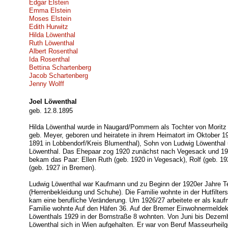
Edgar Elstein
Emma Elstein
Moses Elstein
Edith Hurwitz
Hilda Löwenthal
Ruth Löwenthal
Albert Rosenthal
Ida Rosenthal
Bettina Schartenberg
Jacob Schartenberg
Jenny Wolff
Joel Löwenthal
geb. 12.8.1895
Hilda Löwenthal wurde in Naugard/Pommern als Tochter von Moritz
geb. Meyer, geboren und heiratete in ihrem Heimatort im Oktober 1
1891 in Lobbendorf/Kreis Blumenthal), Sohn von Ludwig Löwenthal
Löwenthal. Das Ehepaar zog 1920 zunächst nach Vegesack und 19
bekam das Paar: Ellen Ruth (geb. 1920 in Vegesack), Rolf (geb. 19
(geb. 1927 in Bremen).
Ludwig Löwenthal war Kaufmann und zu Beginn der 1920er Jahre T
(Herrenbekleidung und Schuhe). Die Familie wohnte in der Hutfilters
kam eine berufliche Veränderung. Um 1926/27 arbeitete er als kaufm
Familie wohnte Auf den Häfen 36. Auf der Bremer Einwohnermeldek
Löwenthals 1929 in der Bornstraße 8 wohnten. Von Juni bis Dezem
Löwenthal sich in Wien aufgehalten. Er war von Beruf Masseurheilg