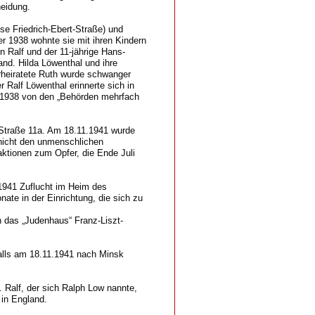
heidung.
ise Friedrich-Ebert-Straße) und
 1938 wohnte sie mit ihren Kindern
 Ralf und der 11-jährige Hans-
and. Hilda Löwenthal und ihre
erheiratete Ruth wurde schwanger
Ralf Löwenthal erinnerte sich in
1938 von den „Behörden mehrfach
-Straße 11a. Am 18.11.1941 wurde
 nicht den unmenschlichen
ktionen zum Opfer, die Ende Juli
 1941 Zuflucht im Heim des
ate in der Einrichtung, die sich zu
n das „Judenhaus“ Franz-Liszt-
falls am 18.11.1941 nach Minsk
. Ralf, der sich Ralph Low nannte,
 in England.