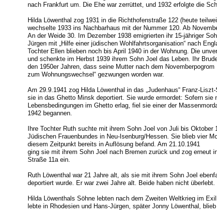
nach Frankfurt um. Die Ehe war zerrüttet, und 1932 erfolgte die Sc
Hilda Löwenthal zog 1931 in die Richthofenstraße 122 (heute teilwe
wechselte 1933 ins Nachbarhaus mit der Nummer 120. Ab November
An der Weide 30. Im Dezember 1938 emigrierten ihr 15-jähriger Sohn
Jürgen mit „Hilfe einer jüdischen Wohlfahrtsorganisation“ nach Engl
Tochter Ellen blieben noch bis April 1940 in der Wohnung. Die unv
und schenkte im Herbst 1939 ihrem Sohn Joel das Leben. Ihr Bruder 
den 1950er Jahren, dass seine Mutter nach dem Novemberpogrom 
zum Wohnungswechsel“ gezwungen worden war.
Am 29.9.1941 zog Hilda Löwenthal in das „Judenhaus“ Franz-Liszt
sie in das Ghetto Minsk deportiert. Sie wurde ermordet: Sofern sie
Lebensbedingungen im Ghetto erlag, fiel sie einer der Massenmorda
1942 begannen.
Ihre Tochter Ruth suchte mit ihrem Sohn Joel von Juli bis Oktober
Jüdischen Frauenbundes in Neu-Isenburg/Hessen. Sie blieb vier Mon
diesem Zeitpunkt bereits in Auflösung befand. Am 21.10.1941
ging sie mit ihrem Sohn Joel nach Bremen zurück und zog erneut i
Straße 11a ein.
Ruth Löwenthal war 21 Jahre alt, als sie mit ihrem Sohn Joel eben
deportiert wurde. Er war zwei Jahre alt. Beide haben nicht überlebt.
Hilda Löwenthals Söhne lebten nach dem Zweiten Weltkrieg im Exil
lebte in Rhodesien und Hans-Jürgen, später Jonny Löwenthal, blieb