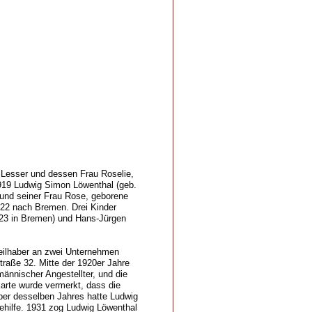
 Lesser und dessen Frau Roselie,
919 Ludwig Simon Löwenthal (geb.
 und seiner Frau Rose, geborene
22 nach Bremen. Drei Kinder
23 in Bremen) und Hans-Jürgen
eilhaber an zwei Unternehmen
traße 32. Mitte der 1920er Jahre
ännischer Angestellter, und die
arte wurde vermerkt, dass die
ber desselben Jahres hatte Ludwig
ehilfe. 1931 zog Ludwig Löwenthal