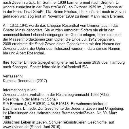
nach Zeven zurück. Im Sommer 1939 kam er erneut nach Bremen. Er
wohnte zunächst in der Parkstraße 60, ab Oktober 1939 im „Judenhaus“
in der Franz-Liszt-Straße 11a. Seine Ehefrau, die zunächst noch in Zeven
geblieben war, zog erst im November 1939 zu ihrem Mann nach Bremen.
Am 18.11.1941 wurde das Ehepaar Rosenthal von Bremen aus in das
Ghetto Minsk deportiert. Sie wurden ermordet: Sofern sie nicht den
unmenschlichen Lebensbedingungen im Ghetto erlagen, fielen sie einer
der Massenmordaktionen zum Opfer, die Ende Juli 1942 begannen.
2008 errichtete die Stadt Zeven einen Gedenkstein mit den Namen der
Zevener Juden, die Opfer des Holocaust wurden – darunter die Namen
Ida und Albert Rosenthal.
Ihre Tochter Elfriede Spiegel emigrierte mit Ehemann 1939 über Hamburg
nach Shanghai. Später lebte sie in Kalifornien/USA.
Verfasserin:
Kornelia Renemann (2017)
Informationsquellen:
Zevener Juden, verhaftet in der Reichspogromnacht 1938 (Albert
Rosenthal in der Mitte mit Schal)
StA Bremen 4,54-E10519, 4,54-E10518, Einwohnermeldekartei
Bachmann, Elfriede: Zur Geschichte der Juden in Zeven und Umgebung;
in: Mitteilungen des Heimatbundes Bremervörde/Zeven, Nr. 30, März
1992
Jüdisches Leben in Zeven, Schüler rekonstruieren Geschichte, auf
www.kivinan.de (Stand: Juni 2016)