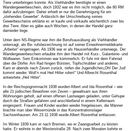
Tiere unterbringen konnte. Als Viehhändler benötigte er einen
Wandergewerbeschein, doch 1932 war es ihm nicht möglich, die 80 RM
dafür aufzubringen. Daher erhielt er nur die Genehmigung für ein
„stehendes Gewerbe“. Anlässlich der Umschreibung seines
Gewerbescheins erklärte er, er kaufe und verkaufe wöchentlich zwei bis
drei Tiere. Aber es gäbe auch Wochen, in denen der Handel ganz
darnieder liege.
Unter dem NS-Regime war ihm die Berufsausübung als Viehhändler
untersagt, als Be- rufsbezeichnung ist auf seiner Einwohnermeldekarte
„Arbeiter“ eingetragen. Ab 1936 war er als Hausierhändler unterwegs. Der
Wandergewerbeschein erlaubte ihm den Handel mit Kurz-, Galanterie- und
Wollwaren. Sein Einkommen war kümmerlich. Er fuhr mit dem Fahrrad
über die Dörfer. Am Rad hingen Bürsten, Topfschrubber und anderes.
Kam er abends nach Zeven zurück, riefen die Jugendlichen„Oh! Der Jud‘
kommt wieder. Woll’n mal Heil Hitler rufen!“ Und Albrecht Rosenthal
antwortete „Heil Hitler“.
In der Reichspogromnacht 1938 wurden Albert und Ida Rosenthal – wie
alle 21 jüdischen Bewohner von Zeven – gewaltsam aus ihren
Wohnungen geholt, auf einen offenen Lastwagen geladen, unter Gehupe
durch die Straßen gefahren und anschließend in einem Kellerraum
eingesperrt. Frauen und Kinder wurden wieder freigelassen, die Männer
brachte man über Wesermünde in das Konzentrationslager
Sachsenhausen. Am 23.11.1938 wurde Albert Rosenthal entlassen.
Im Winter 1939 kam er nach Bremen, wo er Zwangsarbeit zu leisten
hatte. Er wohnte in der Westerstraße 28. Nach zwei Monaten kehrte er