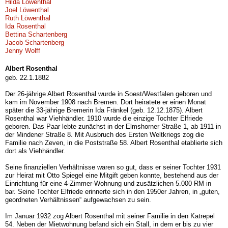
Hilda Löwenthal
Joel Löwenthal
Ruth Löwenthal
Ida Rosenthal
Bettina Schartenberg
Jacob Schartenberg
Jenny Wolff
Albert Rosenthal
geb. 22.1.1882
Der 26-jährige Albert Rosenthal wurde in Soest/Westfalen geboren und
kam im November 1908 nach Bremen. Dort heiratete er einen Monat
später die 33-jährige Bremerin Ida Fränkel (geb. 12.12.1875). Albert
Rosenthal war Viehhändler. 1910 wurde die einzige Tochter Elfriede
geboren. Das Paar lebte zunächst in der Elmshorner Straße 1, ab 1911 in
der Mindener Straße 8. Mit Ausbruch des Ersten Weltkriegs zog die
Familie nach Zeven, in die Poststraße 58. Albert Rosenthal etablierte sich
dort als Viehhändler.
Seine finanziellen Verhältnisse waren so gut, dass er seiner Tochter 1931
zur Heirat mit Otto Spiegel eine Mitgift geben konnte, bestehend aus der
Einrichtung für eine 4-Zimmer-Wohnung und zusätzlichen 5.000 RM in
bar. Seine Tochter Elfriede erinnerte sich in den 1950er Jahren, in „guten,
geordneten Verhältnissen“ aufgewachsen zu sein.
Im Januar 1932 zog Albert Rosenthal mit seiner Familie in den Katrepel
54. Neben der Mietwohnung befand sich ein Stall, in dem er bis zu vier