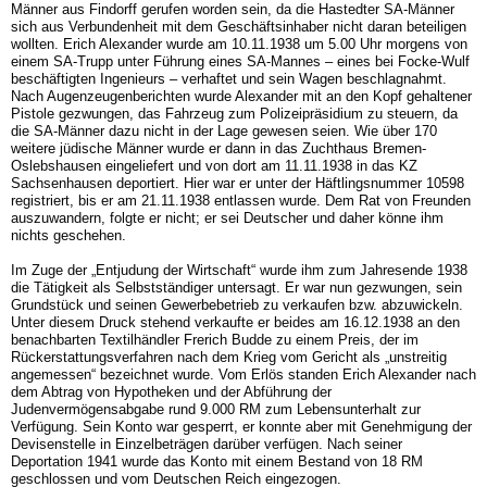
Männer aus Findorff gerufen worden sein, da die Hastedter SA-Männer
sich aus Verbundenheit mit dem Geschäftsinhaber nicht daran beteiligen
wollten. Erich Alexander wurde am 10.11.1938 um 5.00 Uhr morgens von
einem SA-Trupp unter Führung eines SA-Mannes – eines bei Focke-Wulf
beschäftigten Ingenieurs – verhaftet und sein Wagen beschlagnahmt.
Nach Augenzeugenberichten wurde Alexander mit an den Kopf gehaltener
Pistole gezwungen, das Fahrzeug zum Polizeipräsidium zu steuern, da
die SA-Männer dazu nicht in der Lage gewesen seien. Wie über 170
weitere jüdische Männer wurde er dann in das Zuchthaus Bremen-
Oslebshausen eingeliefert und von dort am 11.11.1938 in das KZ
Sachsenhausen deportiert. Hier war er unter der Häftlingsnummer 10598
registriert, bis er am 21.11.1938 entlassen wurde. Dem Rat von Freunden
auszuwandern, folgte er nicht; er sei Deutscher und daher könne ihm
nichts geschehen.
Im Zuge der „Entjudung der Wirtschaft“ wurde ihm zum Jahresende 1938
die Tätigkeit als Selbstständiger untersagt. Er war nun gezwungen, sein
Grundstück und seinen Gewerbebetrieb zu verkaufen bzw. abzuwickeln.
Unter diesem Druck stehend verkaufte er beides am 16.12.1938 an den
benachbarten Textilhändler Frerich Budde zu einem Preis, der im
Rückerstattungsverfahren nach dem Krieg vom Gericht als „unstreitig
angemessen“ bezeichnet wurde. Vom Erlös standen Erich Alexander nach
dem Abtrag von Hypotheken und der Abführung der
Judenvermögensabgabe rund 9.000 RM zum Lebensunterhalt zur
Verfügung. Sein Konto war gesperrt, er konnte aber mit Genehmigung der
Devisenstelle in Einzelbeträgen darüber verfügen. Nach seiner
Deportation 1941 wurde das Konto mit einem Bestand von 18 RM
geschlossen und vom Deutschen Reich eingezogen.