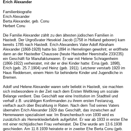
Erich Alexander
Familienbiografie
Erich Alexander
Berta Alexander, geb. Conu
Herbert Conu
Die Familie Alexander zählt zu den ältesten jüdischen Familien in
Hastedt. Der Urgroßvater Hesekiel Jacob (1758 in Holland geboren) kam
bereits 1785 nach Hastedt. Erich Alexanders Vater Adolf Abraham
Alexander (1868-1928) hatte bis 1894 in Hemelingen gewohnt; er eröffnete
dann an der Hastedter Chaussee (heute Hastedter Heerstraße 233/235)
ein Geschäft für Manufakturwaren. Er war mit Helene Schragenheim
(1866-1922) verheiratet, mit der er drei Kinder hatte: Erna (geb. 1898),
Erich (geb. 25.7.1904) und Heinz (geb. 1911). Letzterer verstarb 1920 im
Haus Reddersen, einem Heim für behinderte Kinder und Jugendliche in
Bremen.
Adolf und Helene Alexander waren sehr beliebt in Hastedt, sie machten
sich insbesondere in der Zeit nach dem Ersten Weltkrieg um soziale
Belange verdient. Das Geschäft war eine Institution im Stadtteil und
verhalf z.B. unzähligen Konfirmanden zu ihrem ersten Festanzug,
vielfach auch über Bezahlung in Raten. Nach dem Tod seines Vaters
übernahm Erich Alexander 1929 das Geschäft, das inzwischen auf
Herrenwaren spezialisiert war. Im Branchenbuch von 1930 wird es
zusätzlich als Herrenkleiderfabrik aufgeführt. Er war ab 1933 in erster Ehe
mit einer nichtjüdischen Frau verheiratet. Die Ehe wurde am 13.6.1938
geschieden. Am 11.8.1939 heiratete er in zweiter Ehe Berta Conu (geb.