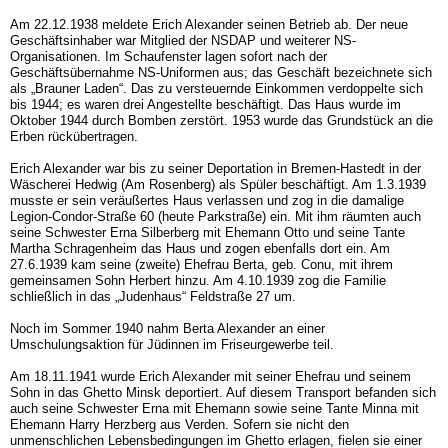
Am 22.12.1938 meldete Erich Alexander seinen Betrieb ab. Der neue
Geschäftsinhaber war Mitglied der NSDAP und weiterer NS-
Organisationen. Im Schaufenster lagen sofort nach der
Geschäftsübernahme NS-Uniformen aus; das Geschäft bezeichnete sich
als „Brauner Laden“. Das zu versteuernde Einkommen verdoppelte sich
bis 1944; es waren drei Angestellte beschäftigt. Das Haus wurde im
Oktober 1944 durch Bomben zerstört. 1953 wurde das Grundstück an die
Erben rückübertragen.
Erich Alexander war bis zu seiner Deportation in Bremen-Hastedt in der
Wäscherei Hedwig (Am Rosenberg) als Spüler beschäftigt. Am 1.3.1939
musste er sein veräußertes Haus verlassen und zog in die damalige
Legion-Condor-Straße 60 (heute Parkstraße) ein. Mit ihm räumten auch
seine Schwester Erna Silberberg mit Ehemann Otto und seine Tante
Martha Schragenheim das Haus und zogen ebenfalls dort ein. Am
27.6.1939 kam seine (zweite) Ehefrau Berta, geb. Conu, mit ihrem
gemeinsamen Sohn Herbert hinzu. Am 4.10.1939 zog die Familie
schließlich in das „Judenhaus“ Feldstraße 27 um.
Noch im Sommer 1940 nahm Berta Alexander an einer
Umschulungsaktion für Jüdinnen im Friseurgewerbe teil.
Am 18.11.1941 wurde Erich Alexander mit seiner Ehefrau und seinem
Sohn in das Ghetto Minsk deportiert. Auf diesem Transport befanden sich
auch seine Schwester Erna mit Ehemann sowie seine Tante Minna mit
Ehemann Harry Herzberg aus Verden. Sofern sie nicht den
unmenschlichen Lebensbedingungen im Ghetto erlagen, fielen sie einer