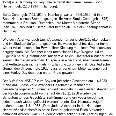
1914) aus Hamburg und legitimierte damit den gemeinsamen Sohn
Herbert (geb. 22.3.1934 in Hamburg).
Berta Conu, geb. 7.11.1914 in Hamburg, war am 27.6.1939 mit ihrem
Sohn Herbert nach Bremen gezogen. Ihr Vater Strulu Conu (geb. 1875)
stammte aus Botusani/ Rumänien, ihre Mutter Margarethe Simon
(geb.1878) aus Berlin. Deren Vater betrieb ab 1927 ein Friseurgeschäft in
Hamburg.
Wie sein Vater war auch Erich Alexander für seine Großzügigkeit bekannt
und im Stadtteil äußerst angesehen. Es wurde berichtet, dass er immer
wieder Arbeitslosen beim Erwerb ihrer Kleidung mit einem Preisnachlass
entgegenkam. Als Besitzer eines roten Hansa-Lloyd Wagens lud er
Jugendliche zu „Ehrenrunden“ mit dem Auto ein. Hastedter Kinder durften
seinen Obstgarten abernten. Er spielte in einer Band, über deren Namen
und Auftritte aber nichts mehr in Erfahrung zu bringen ist. Das Jüdische
Gemeindeblatt berichtete 1929, dass er bei einem Motorradrennen auf
einer Harley Davidson den ersten Preis gewann.
Der Aufruf der NSDAP zum Boykott jüdischer Geschäfte am 1.4.1933
führte dazu, dass vor Alexanders Geschäft SA-Männer mit
heruntergezogenen Sturmriemen und Knüppeln in den Händen standen. In
der Reichspogromnacht vom 9. auf den 10.11.1938 wurden die
Schaufenster des Geschäfts zertrümmert und ein Feuer gelegt, das
jedoch rasch wieder gelöscht werden konnte. Der „Heimatanzeiger“
berichtete am 11.11.1938: „Dem Juden Alexander in der Hastedter
Heerstraße sind ebenfalls seine Fenster gebührend Erich Alexander
behandelt worden.“ Nach Zeugenberichten sollen für die Zerstörungen SA-