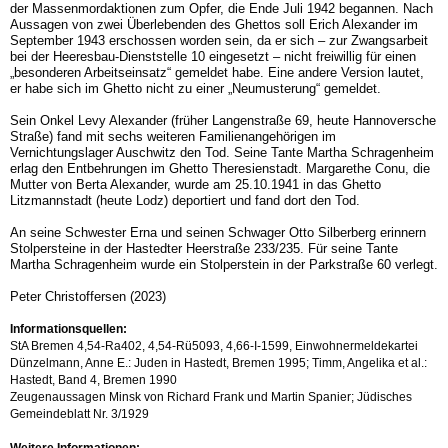
der Massenmordaktionen zum Opfer, die Ende Juli 1942 begannen. Nach
Aussagen von zwei Überlebenden des Ghettos soll Erich Alexander im
September 1943 erschossen worden sein, da er sich – zur Zwangsarbeit
bei der Heeresbau-Dienststelle 10 eingesetzt – nicht freiwillig für einen
„besonderen Arbeitseinsatz“ gemeldet habe. Eine andere Version lautet,
er habe sich im Ghetto nicht zu einer „Neumusterung“ gemeldet.
Sein Onkel Levy Alexander (früher Langenstraße 69, heute Hannoversche
Straße) fand mit sechs weiteren Familienangehörigen im
Vernichtungslager Auschwitz den Tod. Seine Tante Martha Schragenheim
erlag den Entbehrungen im Ghetto Theresienstadt. Margarethe Conu, die
Mutter von Berta Alexander, wurde am 25.10.1941 in das Ghetto
Litzmannstadt (heute Lodz) deportiert und fand dort den Tod.
An seine Schwester Erna und seinen Schwager Otto Silberberg erinnern
Stolpersteine in der Hastedter Heerstraße 233/235. Für seine Tante
Martha Schragenheim wurde ein Stolperstein in der Parkstraße 60 verlegt.
Peter Christoffersen (2023)
Informationsquellen:
StA Bremen 4,54-Ra402, 4,54-Rü5093, 4,66-I-1599, Einwohnermeldekartei
Dünzelmann, Anne E.: Juden in Hastedt, Bremen 1995; Timm, Angelika et al.:
Hastedt, Band 4, Bremen 1990
Zeugenaussagen Minsk von Richard Frank und Martin Spanier; Jüdisches
Gemeindeblatt Nr. 3/1929