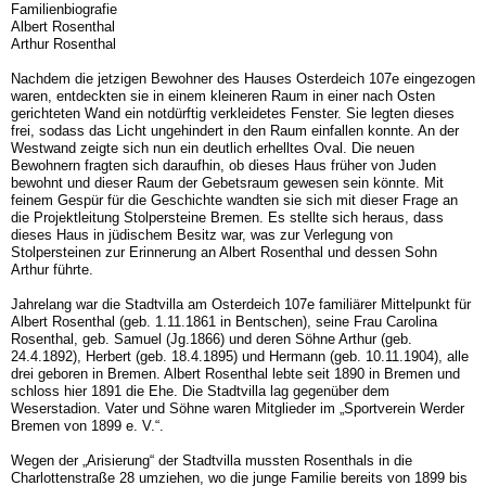
Familienbiografie
Albert Rosenthal
Arthur Rosenthal
Nachdem die jetzigen Bewohner des Hauses Osterdeich 107e eingezogen
waren, entdeckten sie in einem kleineren Raum in einer nach Osten
gerichteten Wand ein notdürftig verkleidetes Fenster. Sie legten dieses
frei, sodass das Licht ungehindert in den Raum einfallen konnte. An der
Westwand zeigte sich nun ein deutlich erhelltes Oval. Die neuen
Bewohnern fragten sich daraufhin, ob dieses Haus früher von Juden
bewohnt und dieser Raum der Gebetsraum gewesen sein könnte. Mit
feinem Gespür für die Geschichte wandten sie sich mit dieser Frage an
die Projektleitung Stolpersteine Bremen. Es stellte sich heraus, dass
dieses Haus in jüdischem Besitz war, was zur Verlegung von
Stolpersteinen zur Erinnerung an Albert Rosenthal und dessen Sohn
Arthur führte.
Jahrelang war die Stadtvilla am Osterdeich 107e familiärer Mittelpunkt für
Albert Rosenthal (geb. 1.11.1861 in Bentschen), seine Frau Carolina
Rosenthal, geb. Samuel (Jg.1866) und deren Söhne Arthur (geb.
24.4.1892), Herbert (geb. 18.4.1895) und Hermann (geb. 10.11.1904), alle
drei geboren in Bremen. Albert Rosenthal lebte seit 1890 in Bremen und
schloss hier 1891 die Ehe. Die Stadtvilla lag gegenüber dem
Weserstadion. Vater und Söhne waren Mitglieder im „Sportverein Werder
Bremen von 1899 e. V.“.
Wegen der „Arisierung“ der Stadtvilla mussten Rosenthals in die
Charlottenstraße 28 umziehen, wo die junge Familie bereits von 1899 bis