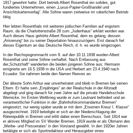
1917 gewohnt hatte. Dort betrieb Albert Rosenthal ein solides, gut
fundiertes Unternehmen, einen „Luxus-Papier-Großhandel und
Ansichtskartenverlag“. Alle Söhne waren zeitweise im väterlichen Betrieb
tätig.
Hier lebten Rosenthals mit weiteren jüdischen Familien auf engstem
Raum, da die Charlottenstraße 28 zum „Judenhaus“ erklärt worden war.
Auch dieses Haus gehörte Albert Rosenthal, dem es gelang, dessen
„Arisierung“ bis zu seiner Deportation hinauszuzögern. Erst danach fiel
dieses Eigentum an das Deutsche Reich, d. h. es wurde eingezogen.
In der Reichspogromnacht vom 9. auf den 10.11.1938 wurden Albert
Rosenthal und seine Söhne verhaftet. Nach Entlassung aus
der„Schutzhaft“ wanderten die beiden jüngeren Söhne aus; Hermann
emigrierte am 16.5.1938 in die USA und Herbert am 23.4.1940 nach
Ecuador. Sie nahmen beide den Namen Reeves an.
Der älteste Sohn Arthur war unverheiratet und blieb in Bremen bei seinen
Eltern. Er hatte sein „Einjähriges“ an der Realschule in der Altstadt
abgelegt und ging danach für zwei Jahre auf die private Handelsschule
Wernicke. Im Ersten Weltkrieg wurde er zum Leutnant befördert und an
verantwortlicher Funktion in der „Bahnhofskommandantur Bremen“
eingesetzt; nur wenig später wurde er mit dem „Eisernen Kreuz I. Klasse“
ausgezeichnet. 1919 beteiligte er sich an der Niederschlagung der
Räterepublik in Bremen und erlitt dabei einen Beinschuss. Seit 1914 war
er aktives Mitglied im SV Werder Bremen. 1919 wurde er als Obmann des
„Werbe- und Presserates“ in den Vorstand gewählt. In den 1920er Jahren
betätigte er sich als Sportredakteur und Herausgeber eines