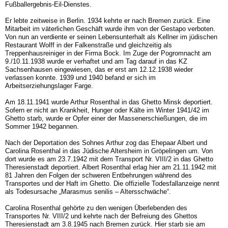
Fußballergebnis-Eil-Dienstes.
Er lebte zeitweise in Berlin. 1934 kehrte er nach Bremen zurück. Eine
Mitarbeit im väterlichen Geschäft wurde ihm von der Gestapo verboten.
Von nun an verdiente er seinen Lebensunterhalt als Kellner im jüdischen
Restaurant Wolff in der Falkenstraße und gleichzeitig als
Treppenhausreiniger in der Firma Bock. Im Zuge der Pogromnacht am
9./10.11.1938 wurde er verhaftet und am Tag darauf in das KZ
Sachsenhausen eingewiesen, das er erst am 12.12.1938 wieder
verlassen konnte. 1939 und 1940 befand er sich im
Arbeitserziehungslager Farge.
Am 18.11.1941 wurde Arthur Rosenthal in das Ghetto Minsk deportiert.
Sofern er nicht an Krankheit, Hunger oder Kälte im Winter 1941/42 im
Ghetto starb, wurde er Opfer einer der Massenerschießungen, die im
Sommer 1942 begannen.
Nach der Deportation des Sohnes Arthur zog das Ehepaar Albert und
Carolina Rosenthal in das Jüdische Altersheim in Gröpelingen um. Von
dort wurde es am 23.7.1942 mit dem Transport Nr. VIII/2 in das Ghetto
Theresienstadt deportiert. Albert Rosenthal erlag hier am 21.11.1942 mit
81 Jahren den Folgen der schweren Entbehrungen während des
Transportes und der Haft im Ghetto. Die offizielle Todesfallanzeige nennt
als Todesursache „Marasmus senilis – Altersschwäche“.
Carolina Rosenthal gehörte zu den wenigen Überlebenden des
Transportes Nr. VIII/2 und kehrte nach der Befreiung des Ghettos
Theresienstadt am 3.8.1945 nach Bremen zurück. Hier starb sie am