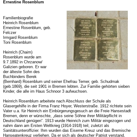
Ernestine Rosenblum
Familienbiografie
Heinrich Rosenblum
Ernestine Rosenblum, geb.
Felczer
Irmgard Rosenblum
Toni Rosenblum
Heinrich (Chaim)
Rosenblum wurde am
9.7.1892 in Chrzanow/
Galizien geboren. Er war
der älteste Sohn des
Buchbinders Berek
(Bernhard) Rosenblum und seiner Ehefrau Temer, geb. Schudmak
(geb.1869), die seit 1901 in Bremen lebten. Zur Familie gehörten sieben
Kinder, die alle im Haus Schnoor 3 aufwuchsen.
Heinrich Rosenblum arbeitete nach Abschluss der Schule als
Glasergehilfe in der Firma Franz Hoyer, Westerstraße. 1912 richtete sein
Vater u.a. für Heinrich ein Einbürgerungsgesuch an die Freie Hansestadt
Bremen, denn er wünschte, „dass seine Söhne ihrer Militärpflicht in
Deutschland genügen“. 1913 wurde Heinrich zum Militär eingezogen und
nahm dann am Ersten Weltkrieg (1914-1918) teil, zuletzt als
Sanitätsunteroffizier. Ihm wurden das Eiserne Kreuz und das Bremische
Hanseatenkreuz verliehen. Da er sich als deutscher Patriot verstand,