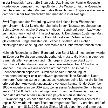
in der Neustadt (Isarstraße 1) zurück. Das Haus der Familie Rosenblum
wurde weder demoliert noch geplündert. Die Witwe Ernestine Rosenblum
flüchtete am nächsten Morgen in das Konsulat von Uruguay – aber weder
dort noch in der Nachbarschaft half man ihr in ihrer Notlage.
Zwei Tage nach der Ermordung wurde die Leiche ihres Ehemannes
gemeinsam mit der Leiche der ebenfalls in der Neustadt erschossenen
Selma Zwienicki (siehe Biografie in diesem Band) auf einem Lastwagen
zum jüdischen Friedhof in Hastedt gebracht. Der damals 15-jährige Martin
Bialystock (siehe Biografie im Band Mitte dieser Reihe) und ein
gleichaltriger Junge mussten die Gräber ausheben, die Leichen
hineinlegen und ohne jegliche Zeremonie die Gräber wieder zuschütten.
Heinrich Rosenblums Sohn Bernhard, von Beruf Metallmechaniker, wurde
im Zuge der Reichspogromnacht verhaftet, musste die Nacht in einer der
Sammelstellen verbringen und frühmorgens durch die Stadt zum
Zuchthaus Oslebshausen marschieren wie weitere über 170 jüdische
Männer. Er wurde wie alle anderen am nächsten Tag in das KZ
Sachsenhausen deportiert. Durch die brutale Behandlung im
Konzentrationslager erlitt er schwere gesundheitliche Schäden. Nach
mehreren Wochen wurde er entlassen, nachdem seine Mutter die für ihn
erforderlichen Auswanderungspapiere vorlegen konnte. Ende Dezember
1938 wanderte er in die USA aus, wohin seiner Schwester Senta bereits
am 23.11.1938 die Flucht gelungen war. Ernestine Rosenblum sah sich
nach den dramatischen Ereignissen psychisch außerstande, die
Auswanderung auch noch für sich und die beiden jüngeren Töchter zu
regeln. Sie wurde mit ihren Töchtern Irmgard und Toni – vierzehn und fünf
Jahre alt – am 18.11.1942 in das Ghetto Minsk deportiert und ermordet.