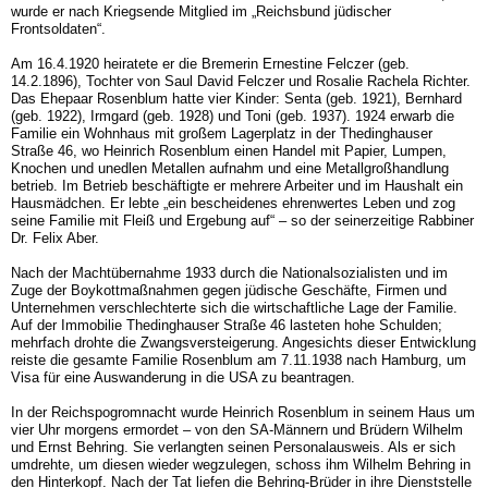
wurde er nach Kriegsende Mitglied im „Reichsbund jüdischer
Frontsoldaten“.
Am 16.4.1920 heiratete er die Bremerin Ernestine Felczer (geb.
14.2.1896), Tochter von Saul David Felczer und Rosalie Rachela Richter.
Das Ehepaar Rosenblum hatte vier Kinder: Senta (geb. 1921), Bernhard
(geb. 1922), Irmgard (geb. 1928) und Toni (geb. 1937). 1924 erwarb die
Familie ein Wohnhaus mit großem Lagerplatz in der Thedinghauser
Straße 46, wo Heinrich Rosenblum einen Handel mit Papier, Lumpen,
Knochen und unedlen Metallen aufnahm und eine Metallgroßhandlung
betrieb. Im Betrieb beschäftigte er mehrere Arbeiter und im Haushalt ein
Hausmädchen. Er lebte „ein bescheidenes ehrenwertes Leben und zog
seine Familie mit Fleiß und Ergebung auf“ – so der seinerzeitige Rabbiner
Dr. Felix Aber.
Nach der Machtübernahme 1933 durch die Nationalsozialisten und im
Zuge der Boykottmaßnahmen gegen jüdische Geschäfte, Firmen und
Unternehmen verschlechterte sich die wirtschaftliche Lage der Familie.
Auf der Immobilie Thedinghauser Straße 46 lasteten hohe Schulden;
mehrfach drohte die Zwangsversteigerung. Angesichts dieser Entwicklung
reiste die gesamte Familie Rosenblum am 7.11.1938 nach Hamburg, um
Visa für eine Auswanderung in die USA zu beantragen.
In der Reichspogromnacht wurde Heinrich Rosenblum in seinem Haus um
vier Uhr morgens ermordet – von den SA-Männern und Brüdern Wilhelm
und Ernst Behring. Sie verlangten seinen Personalausweis. Als er sich
umdrehte, um diesen wieder wegzulegen, schoss ihm Wilhelm Behring in
den Hinterkopf. Nach der Tat liefen die Behring-Brüder in ihre Dienststelle