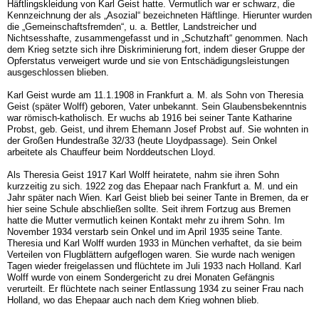
Häftlingskleidung von Karl Geist hatte. Vermutlich war er schwarz, die
Kennzeichnung der als „Asozial“ bezeichneten Häftlinge. Hierunter wurden
die „Ge­meinschaftsfremden“, u. a. Bettler, Landstreicher und
Nichtsesshafte, zusammengefasst und in „Schutzhaft“ genommen. Nach
dem Krieg setzte sich ihre Diskri­minierung fort, indem dieser Gruppe der
Opferstatus verweigert wurde und sie von Entschädigungsleistun­gen
ausgeschlossen blieben.
Karl Geist wurde am 11.1.1908 in Frankfurt a. M. als Sohn von Theresia
Geist (später Wolff) geboren, Vater unbekannt. Sein Glaubensbekenntnis
war römisch-ka­tholisch. Er wuchs ab 1916 bei seiner Tante Kathari­ne
Probst, geb. Geist, und ihrem Ehemann Josef Probst auf. Sie wohnten in
der Gro­ßen Hundestraße 32/33 (heute Lloydpassage). Sein Onkel
arbeitete als Chauffeur beim Norddeutschen Lloyd.
Als Theresia Geist 1917 Karl Wolff heiratete, nahm sie ihren Sohn
kurzzeitig zu sich. 1922 zog das Ehepaar nach Frankfurt a. M. und ein
Jahr später nach Wien. Karl Geist blieb bei seiner Tante in Bremen, da er
hier seine Schule abschließen sollte. Seit ihrem Fortzug aus Bremen
hatte die Mutter vermutlich keinen Kontakt mehr zu ihrem Sohn. Im
November 1934 verstarb sein Onkel und im April 1935 seine Tante.
Theresia und Karl Wolff wurden 1933 in München verhaftet, da sie beim
Verteilen von Flugblättern aufgeflogen waren. Sie wurde nach wenigen
Tagen wieder freigelassen und flüchtete im Juli 1933 nach Hol­land. Karl
Wolff wurde von einem Sondergericht zu drei Monaten Gefängnis
verurteilt. Er flüchtete nach seiner Entlassung 1934 zu seiner Frau nach
Holland, wo das Ehepaar auch nach dem Krieg wohnen blieb.