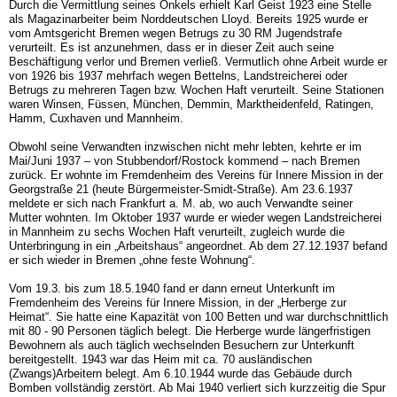
Durch die Vermittlung seines Onkels erhielt Karl Geist 1923 eine Stelle
als Magazinar­beiter beim Norddeutschen Lloyd. Bereits 1925 wurde er
vom Amtsgericht Bremen we­gen Betrugs zu 30 RM Jugendstrafe
verurteilt. Es ist anzunehmen, dass er in dieser Zeit auch seine
Beschäftigung verlor und Bremen verließ. Vermutlich ohne Arbeit wurde er
von 1926 bis 1937 mehrfach wegen Bettelns, Landstreicherei oder
Betrugs zu mehreren Tagen bzw. Wochen Haft verurteilt. Seine Stationen
waren Winsen, Füssen, München, Demmin, Marktheidenfeld, Ratingen,
Hamm, Cuxhaven und Mannheim.
Obwohl seine Verwandten inzwischen nicht mehr lebten, kehrte er im
Mai/Juni 1937 – von Stubbendorf/Rostock kommend – nach Bremen
zurück. Er wohnte im Fremdenheim des Vereins für Innere Mission in der
Georgstraße 21 (heute Bürgermeister-Smidt-Stra­ße). Am 23.6.1937
meldete er sich nach Frankfurt a. M. ab, wo auch Verwandte seiner
Mutter wohnten. Im Oktober 1937 wurde er wieder wegen Landstreicherei
in Mannheim zu sechs Wochen Haft verurteilt, zugleich wurde die
Unterbringung in ein „Arbeitshaus“ angeordnet. Ab dem 27.12.1937 befand
er sich wieder in Bremen „ohne feste Wohnung“.
Vom 19.3. bis zum 18.5.1940 fand er dann erneut Unterkunft im
Fremdenheim des Ver­eins für Innere Mission, in der „Herberge zur
Heimat“. Sie hatte eine Kapazität von 100 Betten und war durchschnittlich
mit 80 - 90 Personen täglich belegt. Die Herberge wur­de längerfristigen
Bewohnern als auch täglich wechselnden Besuchern zur Unterkunft
bereitgestellt. 1943 war das Heim mit ca. 70 ausländischen
(Zwangs)Arbeitern belegt. Am 6.10.1944 wurde das Gebäude durch
Bomben vollständig zerstört. Ab Mai 1940 verliert sich kurzzeitig die Spur