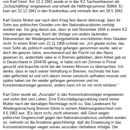
von Karl Geist. Am 12.2.1941 wurde er in das KZ Sach­senhausen als
„Schutzhäftling“ eingewiesen und erhielt die Häftlingsnummer 35864. Er
kam am 22.12.1941 in den Krankenbau und verstarb dort am 18.5.1942.
Karl Geists Mutter war nach dem Krieg fest davon überzeugt, dass ihr
Sohn aus politi­schen Gründen von den Nationalsozialisten verfolgt
worden war. Sie ging davon aus, dass er seit November 1934 in einem KZ
interniert gewesen war. Auch die Vorlage von anders lautenden
Dokumenten der Wiedergutmachungsbehörde erschütterten ihren Glauben
nicht. In einem Brief vom 22.11.1958 schrieb sie: „Ich glaube sicher, das
mein Sohn als politisch verdächtigt gefangen genommen wurde, weil er
doch die ganzen Jahre, anscheinend auf der Flucht vor den Nazis
gewesen ist, andernfalls wäre er in Bre­men geblieben, denn Arbeit gab es
in Deutschland in 1934/35 genug, er hätte sich ein Zimmer in Privat
gesucht und brauchte nicht bei der Inneren Mission zu übernachten. Ich
denke, dass er nach seiner Verhaftung in Bremen, nochmals frei kam
oder geflüchtet ist und sich darum immer versteckt aufhalten musste und
später haben sie ihn wie­der gefangen genommen und ins
Konzentrationslager gesteckt, anders kann ich es mir nicht erklären.“
Karl Geist wurde als „Asozialer“ in das Konzentrationslager eingewiesen
und verlor dort sein Leben. Eine Entschädigungszahlung stand seiner
Mutter nach der damaligen Rechtslage nicht zu. Das Landesamt für
Wiedergutmachung Bremen führte in seinem Ablehnungsbescheid vom
4.6.1963 aus: (Es lässt sich) „nicht erkennen, daß Geist wegen
politischer Gegnerschaft gegen den Nationalsozialismus verhaftet worden
ist, vielmehr ist die Annahme gerechtfertigt, daß die Einweisung in das
Konzentrationslager wegen seines asozialen Verhaltens erfolgte. Der