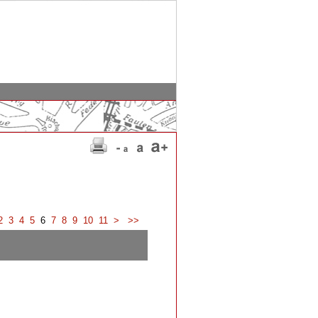
2
3
4
5
6
7
8
9
10
11
>
>>