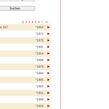
1
2
3
4
5
6
>
>>
ße 167
*1864
*1872
*1875
*1901
*1914
*1898
*1878
*1864
*1905
*1903
*1911
*1909
*1916