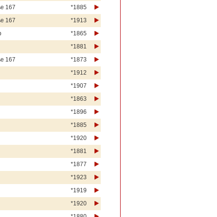
ße 167
*1885
ße 167
*1913
b
*1865
*1881
ße 167
*1873
*1912
*1907
*1863
*1896
*1885
*1920
*1881
*1877
*1923
*1919
*1920
*1880