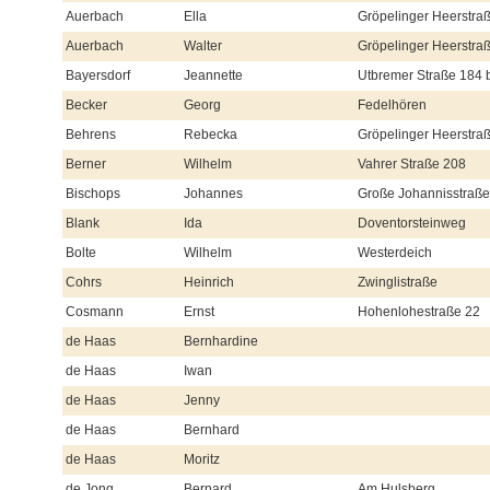
Auerbach
Ella
Gröpelinger Heerstra
Auerbach
Walter
Gröpelinger Heerstra
Bayersdorf
Jeannette
Utbremer Straße 184 
Becker
Georg
Fedelhören
Behrens
Rebecka
Gröpelinger Heerstra
Berner
Wilhelm
Vahrer Straße 208
Bischops
Johannes
Große Johannisstraße
Blank
Ida
Doventorsteinweg
Bolte
Wilhelm
Westerdeich
Cohrs
Heinrich
Zwinglistraße
Cosmann
Ernst
Hohenlohestraße 22
de Haas
Bernhardine
de Haas
Iwan
de Haas
Jenny
de Haas
Bernhard
de Haas
Moritz
de Jong
Bernard
Am Hulsberg