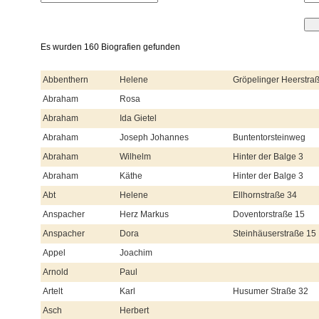
Es wurden 160 Biografien gefunden
Abbenthern
Helene
Gröpelinger Heerstra
Abraham
Rosa
Abraham
Ida Gietel
Abraham
Joseph Johannes
Buntentorsteinweg
Abraham
Wilhelm
Hinter der Balge 3
Abraham
Käthe
Hinter der Balge 3
Abt
Helene
Ellhornstraße 34
Anspacher
Herz Markus
Doventorstraße 15
Anspacher
Dora
Steinhäuserstraße 15
Appel
Joachim
Arnold
Paul
Artelt
Karl
Husumer Straße 32
Asch
Herbert