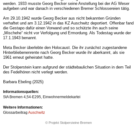
werden. 1933 musste Georg Becker seine Anstellung bei der AG Weser
aufgeben und war danach in verschiedenen Bremer Schlossereien tätig.
Am 29.10.1942 wurde Georg Becker aus nicht bekannten Gründen
verhaftet und am 3.12.1942 in das KZ Auschwitz deportiert. Offenbar fand
die Gestapo dafür einen Vorwand und so schützte ihn auch seine
„Mischehe“ nicht vor Verfolgung und Ermordung. Als Todestag wurde der
17.1.1943 benannt.
Meta Becker überlebte den Holocaust. Die ihr zunächst zugestandene
Hinterbliebenenrente nach Georg Becker wurde ihr aberkannt, als sie
1961 erneut geheiratet hatte.
Der Stolperstein kann aufgrund der städtebaulichen Situation in dem Teil
des Fedelhören nicht verlegt werden.
Barbara Ebeling (2025)
Informationsquellen:
StA Bremen 4,54-E295, Einwohnermeldekartei
Weitere Informationen:
Glossarbeitrag
Auschwitz
© Projekt Stolpersteine Bremen