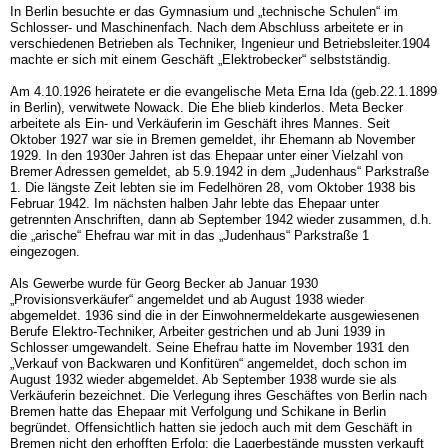
In Berlin besuchte er das Gymnasium und „technische Schulen“ im
Schlosser- und Maschinenfach. Nach dem Abschluss arbeitete er in
verschiedenen Betrieben als Techniker, Ingenieur und Betriebsleiter.1904
machte er sich mit einem Geschäft „Elektrobecker“ selbstständig.
Am 4.10.1926 heiratete er die evangelische Meta Erna Ida (geb.22.1.1899
in Berlin), verwitwete Nowack. Die Ehe blieb kinderlos. Meta Becker
arbeitete als Ein- und Verkäuferin im Geschäft ihres Mannes. Seit
Oktober 1927 war sie in Bremen gemeldet, ihr Ehemann ab November
1929. In den 1930er Jahren ist das Ehepaar unter einer Vielzahl von
Bremer Adressen gemeldet, ab 5.9.1942 in dem „Judenhaus“ Parkstraße
1. Die längste Zeit lebten sie im Fedelhören 28, vom Oktober 1938 bis
Februar 1942. Im nächsten halben Jahr lebte das Ehepaar unter
getrennten Anschriften, dann ab September 1942 wieder zusammen, d.h.
die „arische“ Ehefrau war mit in das „Judenhaus“ Parkstraße 1
eingezogen.
Als Gewerbe wurde für Georg Becker ab Januar 1930
„Provisionsverkäufer“ angemeldet und ab August 1938 wieder
abgemeldet. 1936 sind die in der Einwohnermeldekarte ausgewiesenen
Berufe Elektro-Techniker, Arbeiter gestrichen und ab Juni 1939 in
Schlosser umgewandelt. Seine Ehefrau hatte im November 1931 den
„Verkauf von Backwaren und Konfitüren“ angemeldet, doch schon im
August 1932 wieder abgemeldet. Ab September 1938 wurde sie als
Verkäuferin bezeichnet. Die Verlegung ihres Geschäftes von Berlin nach
Bremen hatte das Ehepaar mit Verfolgung und Schikane in Berlin
begründet. Offensichtlich hatten sie jedoch auch mit dem Geschäft in
Bremen nicht den erhofften Erfolg; die Lagerbestände mussten verkauft