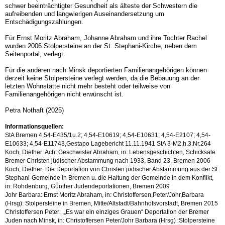
schwer beeinträchtigter Gesundheit als älteste der Schwestern die
aufreibenden und langwierigen Auseinandersetzung um
Entschädigungszahlungen.
Für Ernst Moritz Abraham, Johanne Abraham und ihre Tochter Rachel
wurden 2006 Stolpersteine an der St. Stephani-Kirche, neben dem
Seitenportal, verlegt.
Für die anderen nach Minsk deportierten Familienangehörigen können
derzeit keine Stolpersteine verlegt werden, da die Bebauung an der
letzten Wohnstätte nicht mehr besteht oder teilweise von
Familienangehörigen nicht erwünscht ist.
Petra Nothaft (2025)
Informationsquellen:
StA Bremen 4,54-E435/1u.2; 4,54-E10619; 4,54-E10631; 4,54-E2107; 4,54-
E10633; 4,54-E11743,Gestapo Lagebericht 11.11.1941 StA 3-M2,h.3.Nr.264
Koch, Diether: Acht Geschwister Abraham, in: Lebensgeschichten, Schicksale
Bremer Christen jüdischer Abstammung nach 1933, Band 23, Bremen 2006
Koch, Diether: Die Deportation von Christen jüdischer Abstammung aus der St
Stephani-Gemeinde in Bremen u. die Haltung der Gemeinde in dem Konflikt,
in: Rohdenburg, Günther Judendeportationen, Bremen 2009
Johr Barbara: Ernst Moritz Abraham, in: Christoffersen,Peter/Johr,Barbara
(Hrsg): Stolpersteine in Bremen, Mitte/Altstadt/Bahnhofsvorstadt, Bremen 2015
Christoffersen Peter: ,„Es war ein einziges Grauen“ Deportation der Bremer
Juden nach Minsk, in: Christoffersen Peter/Johr Barbara (Hrsg) :Stolpersteine