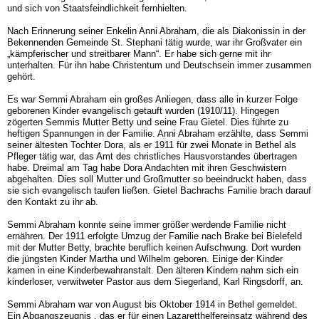
und sich von Staatsfeindlichkeit fernhielten.
Nach Erinnerung seiner Enkelin Anni Abraham, die als Diakonissin in der
Bekennenden Gemeinde St. Stephani tätig wurde, war ihr Großvater ein
„kämpferischer und streitbarer Mann“. Er habe sich gerne mit ihr
unterhalten. Für ihn habe Christentum und Deutschsein immer zusammen
gehört.
Es war Semmi Abraham ein großes Anliegen, dass alle in kurzer Folge
geborenen Kinder evangelisch getauft wurden (1910/11). Hingegen
zögerten Semmis Mutter Betty und seine Frau Gietel. Dies führte zu
heftigen Spannungen in der Familie. Anni Abraham erzählte, dass Semmi
seiner ältesten Tochter Dora, als er 1911 für zwei Monate in Bethel als
Pfleger tätig war, das Amt des christliches Hausvorstandes übertragen
habe. Dreimal am Tag habe Dora Andachten mit ihren Geschwistern
abgehalten. Dies soll Mutter und Großmutter so beeindruckt haben, dass
sie sich evangelisch taufen ließen. Gietel Bachrachs Familie brach darauf
den Kontakt zu ihr ab.
Semmi Abraham konnte seine immer größer werdende Familie nicht
ernähren. Der 1911 erfolgte Umzug der Familie nach Brake bei Bielefeld
mit der Mutter Betty, brachte beruflich keinen Aufschwung. Dort wurden
die jüngsten Kinder Martha und Wilhelm geboren. Einige der Kinder
kamen in eine Kinderbewahranstalt. Den älteren Kindern nahm sich ein
kinderloser, verwitweter Pastor aus dem Siegerland, Karl Ringsdorff, an.
Semmi Abraham war von August bis Oktober 1914 in Bethel gemeldet.
Ein Abgangszeugnis , das er für einen Lazaretthelfereinsatz während des