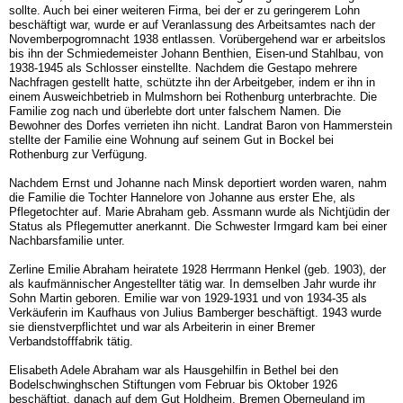
sollte. Auch bei einer weiteren Firma, bei der er zu geringerem Lohn
beschäftigt war, wurde er auf Veranlassung des Arbeitsamtes nach der
Novemberpogromnacht 1938 entlassen. Vorübergehend war er arbeitslos
bis ihn der Schmiedemeister Johann Benthien, Eisen-und Stahlbau, von
1938-1945 als Schlosser einstellte. Nachdem die Gestapo mehrere
Nachfragen gestellt hatte, schützte ihn der Arbeitgeber, indem er ihn in
einem Ausweichbetrieb in Mulmshorn bei Rothenburg unterbrachte. Die
Familie zog nach und überlebte dort unter falschem Namen. Die
Bewohner des Dorfes verrieten ihn nicht. Landrat Baron von Hammerstein
stellte der Familie eine Wohnung auf seinem Gut in Bockel bei
Rothenburg zur Verfügung.
Nachdem Ernst und Johanne nach Minsk deportiert worden waren, nahm
die Familie die Tochter Hannelore von Johanne aus erster Ehe, als
Pflegetochter auf. Marie Abraham geb. Assmann wurde als Nichtjüdin der
Status als Pflegemutter anerkannt. Die Schwester Irmgard kam bei einer
Nachbarsfamilie unter.
Zerline Emilie Abraham heiratete 1928 Herrmann Henkel (geb. 1903), der
als kaufmännischer Angestellter tätig war. In demselben Jahr wurde ihr
Sohn Martin geboren. Emilie war von 1929-1931 und von 1934-35 als
Verkäuferin im Kaufhaus von Julius Bamberger beschäftigt. 1943 wurde
sie dienstverpflichtet und war als Arbeiterin in einer Bremer
Verbandstofffabrik tätig.
Elisabeth Adele Abraham war als Hausgehilfin in Bethel bei den
Bodelschwinghschen Stiftungen vom Februar bis Oktober 1926
beschäftigt, danach auf dem Gut Holdheim, Bremen Oberneuland im