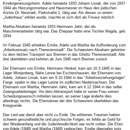
Kindergenesungsheim. Adele heiratete 1933 Johann Lisiak, der von 1937-
1944 als Heizungsmonteur und Hausmeister im Haus des jüdischen
Arztes Dr. Neumark, Parkstraße 1, tätig war. Als dieses zu einem
„Judenhaus“ erklärt wurde, machte er sich dort als Friseur nützlich.
Martha Abraham heiratete 1933 Herrmann Jahn, der als
Maschinenarbeiter tätig war. Das Ehepaar hatte eine Tochter Magda, geb.
1934.
Im Februar 1945 erhielten Emilie, Adele und Martha die Aufforderung zum
„Arbeitseinsatz nach Theresienstadt“. Die Schwestern Abraham gehörten
zu dem letzten Transport aus Bremen in das Ghetto Theresienstadt. Alle
drei überlebten und kehrten ab Juni 1945 nach Bremen zurück.
Der Ehemann von Emilie, Herrmann Henkel, kam am 10.3.1945 in das
Lager Wintjenberg, Nähe Lenne bei Eschershausen; der Ehemann von
Adele, Johann Lisiak, kam am 9.10.1944 in das "Arbeitserziehungslager"
Farge, später in das Lager Lenne im südlichen Niedersachsen. Der
Ehemann von Martha, Herrmann Jahn, kam am 6.12.1944 in das selbe
Zwangsarbeiterlager. Vor dem Abtransport habe er seiner Frau seinen
Scheidungswunsch mitteilen lassen, an seiner Lage änderte dies
allerdings nichts. Die Ehemänner der drei Schwestern überlebten das
Kriegsende.
Das Leid war damit aber nicht zu Ende. Die erlittenen Traumen hatten
schwere gesundheitliche und psychische Folgen, es fehlte an Geld für
den Wiederanfang und die Judenfeindlichkeit war nicht vorbei. Die Ehen
von Adele (1948) und Martha (1949) zerbrachen. Emilie übernahm trotz