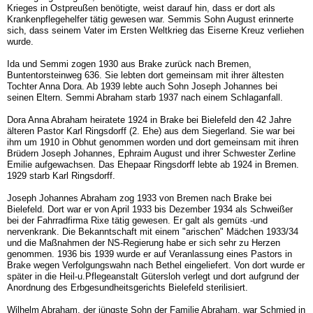
Krieges in Ostpreußen benötigte, weist darauf hin, dass er dort als
Krankenpflegehelfer tätig gewesen war. Semmis Sohn August erinnerte
sich, dass seinem Vater im Ersten Weltkrieg das Eiserne Kreuz verliehen
wurde.
Ida und Semmi zogen 1930 aus Brake zurück nach Bremen,
Buntentorsteinweg 636. Sie lebten dort gemeinsam mit ihrer ältesten
Tochter Anna Dora. Ab 1939 lebte auch Sohn Joseph Johannes bei
seinen Eltern. Semmi Abraham starb 1937 nach einem Schlaganfall.
Dora Anna Abraham heiratete 1924 in Brake bei Bielefeld den 42 Jahre
älteren Pastor Karl Ringsdorff (2. Ehe) aus dem Siegerland. Sie war bei
ihm um 1910 in Obhut genommen worden und dort gemeinsam mit ihren
Brüdern Joseph Johannes, Ephraim August und ihrer Schwester Zerline
Emilie aufgewachsen. Das Ehepaar Ringsdorff lebte ab 1924 in Bremen.
1929 starb Karl Ringsdorff.
Joseph Johannes Abraham zog 1933 von Bremen nach Brake bei
Bielefeld. Dort war er von April 1933 bis Dezember 1934 als Schweißer
bei der Fahrradfirma Rixe tätig gewesen. Er galt als gemüts -und
nervenkrank. Die Bekanntschaft mit einem "arischen" Mädchen 1933/34
und die Maßnahmen der NS-Regierung habe er sich sehr zu Herzen
genommen. 1936 bis 1939 wurde er auf Veranlassung eines Pastors in
Brake wegen Verfolgungswahn nach Bethel eingeliefert. Von dort wurde er
später in die Heil-u.Pflegeanstalt Gütersloh verlegt und dort aufgrund der
Anordnung des Erbgesundheitsgerichts Bielefeld sterilisiert.
Wilhelm Abraham, der jüngste Sohn der Familie Abraham, war Schmied in