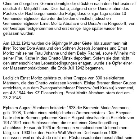
Christen übergeben. Gemeindemitglieder drückten nach dem Gottesdienst
deutlich ihr Mitgefühl aus. Dies hatte, aufgrund einer Denunziation des
Pastors der Nachbargemeinde die Folge, dass einige Tage später 10
Gemeindemitglieder, darunter die beiden christlich jüdischen
Gemeindemitglieder Ernst Moritz Abraham und Dora Anna Ringsdorff, von
der Gestapo festgenommen und erst einige Tage später wieder frei
gelassen wurden.
Am 18.11.1941 wurden die 66jährige Mutter Gietel Ida zusammen mit
ihrer Tochter Dora Anna und den Söhnen Joseph Johannes und Ernst
Moritz mit seiner Frau Johanne und dem Baby Rachel, sowie Wilhelm mit
seiner Frau Käthe in das Ghetto Minsk deportiert. Sofern sie dort nicht
den unmenschlichen Lebensbedingungen erlagen, wurde sie Opfer einer
der Massenmordaktionen, die Ende Juli 1942 begannen.
Lediglich Ernst Moritz gehörte zu einer Gruppe von 300 selektierten
Männern, die das Ghetto verlassen konnten. Einige Bremer dieser Gruppe
erreichten, aus dem Zwangsarbeitslager Plaszow (bei Krakau) kommend,
am 4.8.1944 das KZ Flossenbürg. Ernst Moritz Abraham starb dort am
23.2.1945.
Ephraim August Abraham heiratete 1928 die Bremerin Marie Assmann,
geb. 1908, Tochter eines nichtjüdischen Zimmermeisters. Das Ehepaar
hatte drei in Bremen geborene Kinder. August absolvierte in Bielefeld von
1917-1921 eine Schlosserlehre, die er mit einer Gesellenprüfung
abschloss. Er war ab 1926 in Bremen in verschiedenen Unternehmen
tätig, u.a. 1933 bei den Focke Wulf Werken. Dort wurde er 1936
entlassen, weil er als Jude nicht mit Rüstungsaufgaben beschäftigt sein