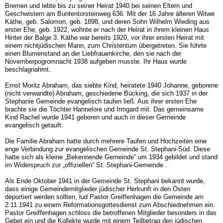
Bremen und lebte bis zu seiner Heirat 1940 bei seinen Eltern und
Geschwistern am Buntentorsteinweg 636. Mit der 16 Jahre älteren Witwe
Käthe, geb. Salomon, geb. 1898, und deren Sohn Wilhelm Wieding aus
erster Ehe, geb. 1922, wohnte er nach der Heirat in ihrem kleinen Haus
Hinter der Balge 3. Käthe war bereits 1920, vor ihrer ersten Heirat mit
einem nichtjüdischen Mann, zum Christentum übergetreten. Sie führte
einen Blumenstand an der Liebfrauenkirche, den sie nach der
Novemberpogromnacht 1938 aufgeben musste. Ihr Haus wurde
beschlagnahmt.
Ernst Moritz Abraham, das siebte Kind, heiratete 1940 Johanne, geborene
(nicht verwandte) Abraham, geschiedene Bücking, die sich 1937 in der
Stephanie Gemeinde evangelisch taufen ließ. Aus ihrer ersten Ehe
brachte sie die Töchter Hannelore und Irmgard mit. Das gemeinsame
Kind Rachel wurde 1941 geboren und auch in dieser Gemeinde
evangelisch getauft.
Die Familie Abraham hatte durch mehrere Taufen und Hochzeiten eine
enge Verbindung zur evangelischen Gemeinde St. Stephani-Süd. Diese
hatte sich als kleine „Bekennende Gemeinde“ um 1934 gebildet und stand
im Widerspruch zur „offiziellen“ St. Stephani-Gemeinde .
Als Ende Oktober 1941 in der Gemeinde St. Stephani bekannt wurde,
dass einige Gemeindemitglieder jüdischer Herkunft in den Osten
deportiert werden sollten, lud Pastor Greiffenhagen die Gemeinde am
2.11.1941 zu einem Reformationsgottesdienst zum Abschiednehmen ein.
Pastor Greiffenhagen schloss die betroffenen Mitglieder besonders in das
Gebet ein und die Kollekte wurde mit einem Teilbetrag den jüdischen