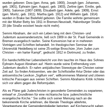
wurden geboren: Dora (gen. Anna, geb. 1900), Joseph (gen. Johannes,
geb. 1901), Ephraim (gen. August, geb. 1903), Zerline (gen. Emilie, geb.
1905), Salomon (1907-1909), Elisabeth (gen. Adele, geb. 1909), Ernst
(gen. Moritz, geb. 1911). Martha (geb. 1912) und Wilhelm (geb. 1914)
wurden in Brake bei Bielefeld geboren. Die Familie wohnte gemeinsam
mit der Mutter Betty bis 1911 in Bremen-Neustadt, Hakenburger Straße
20 (die Straße existiert heute nicht mehr).
Semmi Abraham, der sich ein Leben lang mit dem Christen- und
Judentum auseinandersetzte, ließ sich 1909 in der St. Pauli Gemeinde in
Bremen evangelisch taufen. Seine Konversion hat er in mehreren
Vorträgen und Schriften behandelt. Im theologischen Seminar der
Universität Heidelberg ist seine 25-seitige Broschüre „Vom Juden zum
Christen – ein harter Kampf“, gedruckt 1912 in Dortmund, zu finden.
Ein handschriftlicher Lebensbericht von ihm tauchte im Haus des Sohnes
Ephraim August Abraham auf. Hierin wurde seine Entfremdung vom
Judentum deutlich. Er nahm antijüdischen Stereotype der Christen seiner
Zeit auf. So finden Antisemiten, wie der Schriftsteller Artur Dinter oder das
antisemitische Lexikon „Sigillum veri“, willkommenes Material und zitieren
kritische Passagen aus seinen Schriften. Semmi Abrahams Kritik richtete
sich vor allem gegen die Reformjuden.
Als es Pläne gab Judenchristen in gesonderte Gemeinden zu separieren,
entwarf er „Grundlinien für eine nichtarische bzw. judenchristliche
evangelische Kirche.“ Sie sollte sich seiner Meinung nach an die
bekennende Kirche anlehnen, die liberale Theologie ablehnte,
Verantwortung der Gemeindemitglieder betonten, auf Kirchenzucht sahen