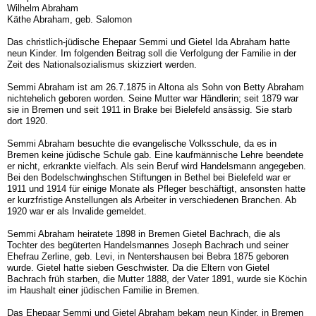
Wilhelm Abraham
Käthe Abraham, geb. Salomon
Das christlich-jüdische Ehepaar Semmi und Gietel Ida Abraham hatte
neun Kinder. Im folgenden Beitrag soll die Verfolgung der Familie in der
Zeit des Nationalsozialismus skizziert werden.
Semmi Abraham ist am 26.7.1875 in Altona als Sohn von Betty Abraham
nichtehelich geboren worden. Seine Mutter war Händlerin; seit 1879 war
sie in Bremen und seit 1911 in Brake bei Bielefeld ansässig. Sie starb
dort 1920.
Semmi Abraham besuchte die evangelische Volksschule, da es in
Bremen keine jüdische Schule gab. Eine kaufmännische Lehre beendete
er nicht, erkrankte vielfach. Als sein Beruf wird Handelsmann angegeben.
Bei den Bodelschwinghschen Stiftungen in Bethel bei Bielefeld war er
1911 und 1914 für einige Monate als Pfleger beschäftigt, ansonsten hatte
er kurzfristige Anstellungen als Arbeiter in verschiedenen Branchen. Ab
1920 war er als Invalide gemeldet.
Semmi Abraham heiratete 1898 in Bremen Gietel Bachrach, die als
Tochter des begüterten Handelsmannes Joseph Bachrach und seiner
Ehefrau Zerline, geb. Levi, in Nentershausen bei Bebra 1875 geboren
wurde. Gietel hatte sieben Geschwister. Da die Eltern von Gietel
Bachrach früh starben, die Mutter 1888, der Vater 1891, wurde sie Köchin
im Haushalt einer jüdischen Familie in Bremen.
Das Ehepaar Semmi und Gietel Abraham bekam neun Kinder, in Bremen