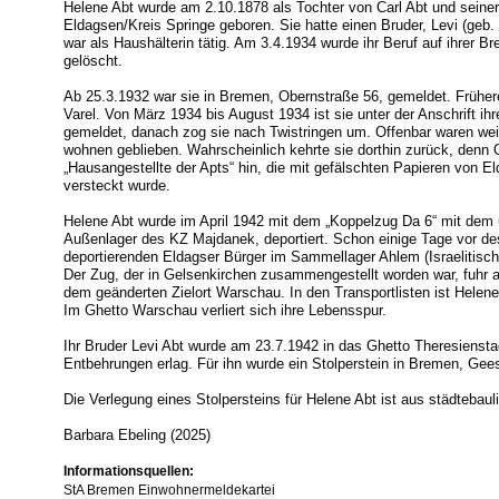
Helene Abt wurde am 2.10.1878 als Tochter von Carl Abt und seiner
Eldagsen/Kreis Springe geboren. Sie hatte einen Bruder, Levi (geb. 
war als Haushälterin tätig. Am 3.4.1934 wurde ihr Beruf auf ihrer 
gelöscht.
Ab 25.3.1932 war sie in Bremen, Obernstraße 56, gemeldet. Frühe
Varel. Von März 1934 bis August 1934 ist sie unter der Anschrift ihr
gemeldet, danach zog sie nach Twistringen um. Offenbar waren weit
wohnen geblieben. Wahrscheinlich kehrte sie dorthin zurück, denn 
„Hausangestellte der Apts“ hin, die mit gefälschten Papieren von 
versteckt wurde.
Helene Abt wurde im April 1942 mit dem „Koppelzug Da 6“ mit dem u
Außenlager des KZ Majdanek, deportiert. Schon einige Tage vor des
deportierenden Eldagser Bürger im Sammellager Ahlem (Israelitisch
Der Zug, der in Gelsenkirchen zusammengestellt worden war, fuhr
dem geänderten Zielort Warschau. In den Transportlisten ist Helen
Im Ghetto Warschau verliert sich ihre Lebensspur.
Ihr Bruder Levi Abt wurde am 23.7.1942 in das Ghetto Theresiensta
Entbehrungen erlag. Für ihn wurde ein Stolperstein in Bremen, Gees
Die Verlegung eines Stolpersteins für Helene Abt ist aus städtebau
Barbara Ebeling (2025)
Informationsquellen:
StA Bremen Einwohnermeldekartei