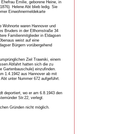
 Ehefrau Emilie, geborene Heine, in
1876). Helene Abt blieb ledig. Sie
Bremer Einwohnermeldekarte
re Wohnorte waren Hannover und
es Bruders in der Ellhornstraße 34
ere Familienmitglieder in Eldagsen
Obenaus weist auf eine
Eldagser Bürgern vorübergehend
rsprünglichen Ziel Trawniki, einem
sen Abfahrt hatten sich die zu
e Gartenbauschule) einzufinden.
 am 1.4.1942 aus Hannover ab mit
e Abt unter Nummer 672 aufgeführt.
dt deportiert, wo er am 6.8.1943 den
temünder Str.22, verlegt.
lichen Gründen nicht möglich.