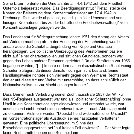
Seine Eltern forderten die Urne an, die am 4.4.1942 auf dem Friedhof
Osterholz beigesetzt wurde. Das Beerdigungsinstitut "Pietät" stellte die
Kosten der Beisetzung dem Konzentrationslager am 17.4.1942 in
Rechnung. Dies wurde abgelehnt, da lediglich "der Urnenversand vom
hiesigen Krematorium bis zu der betreffenden Friedhofsverwaltung" vom
Konzentrationslager getragen werde.
Das Landesamt für Widergutmachung lehnte 1951 den Antrag des Vaters
auf Widergutmachung ab. In der Herleitung der Entscheidung wurde
ansatzweise die Schutzhaftbegründung von Kripo und Gestapo
herangezogen. Die politische Überzeugung des Verstorbenen basiere
nicht auf "einer charaktervollen und sittlichen Grundlage, sondern war
gegen das Leben anderer Personen gerichtet." Da die Straftaten vor 1933
begangen wurden, "[...] konnte er dem nationalsozialistischen Staat wenig
Schaden zufügen, da dieser damals noch gar nicht bestand. Seine
Handlungsweise richtete sich vielmehr gegen den Weimarer Rechtsstaat,
den er auf diese Art und Weise mit unterhöhlte, so dass schließlich der
Nationalsozialismus zur Macht gelangen konnte."
Dass Berner nach Verbüßung seiner Zuchthausstrafe 1937 der Willkür
des NS-Regimes ausgesetzt war und als "politischer Schutzhäftling" ohne
Urteil in ein Konzentrationslager eingewiesen und ermordet wurde, war
anscheinend nicht entscheidungsrelevant bzw. ist nach Aktenlage nicht
zu erkennen. Vielmehr wurden "Diebstahl und widernatürlicher Unzucht"
im Konzentrationslager als Ausdruck seines "asozialen Verhaltens"
gewertet. Eine politische Überzeugung im Sinne des
Entschädigungsgesetzes sei "auf keinen Fall erwiesen". – Der Vater legte
keine Rechtsmittel gegen den Bescheid ein.