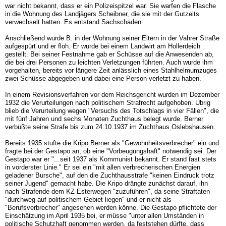
war nicht bekannt, dass er ein Polizeispitzel war. Sie warfen die Flasche
in die Wohnung des Landjägers Scheibner, die sie mit der Gutzeits
verwechselt hatten. Es entstand Sachschaden.
Anschließend wurde B. in der Wohnung seiner Eltern in der Vahrer Straße
aufgespürt und er floh. Er wurde bei einem Landwirt am Hollerdeich
gestellt. Bei seiner Festnahme gab er Schüsse auf die Anwesenden ab,
die bei drei Personen zu leichten Verletzungen führten. Auch wurde ihm
vorgehalten, bereits vor längere Zeit anlässlich eines Stahlhelmumzuges
zwei Schüsse abgegeben und dabei eine Person verletzt zu haben.
In einem Revisionsverfahren vor dem Reichsgericht wurden im Dezember
1932 die Verurteilungen nach politischem Strafrecht aufgehoben. Übrig
blieb die Verurteilung wegen "Versuchs des Totschlags in vier Fällen", die
mit fünf Jahren und sechs Monaten Zuchthaus belegt wurde. Berner
verbüßte seine Strafe bis zum 24.10.1937 im Zuchthaus Oslebshausen.
Bereits 1935 stufte die Kripo Berner als "Gewohnheitsverbrecher" ein und
fragte bei der Gestapo an, ob eine "Vorbeugungshaft" notwendig sei. Der
Gestapo war er "...seit 1937 als Kommunist bekannt. Er stand fast stets
in vorderster Linie." Er sei ein "mit allen verbrecherischen Energien
geladener Bursche", auf den die Zuchthausstrafe "keinen Eindruck trotz
seiner Jugend" gemacht habe. Die Kripo drängte zunächst darauf, ihn
nach Strafende dem KZ Esterwegen "zuzuführen", da seine Straftaten
"durchweg auf politischem Gebiet liegen" und er nicht als
"Berufsverbrecher" angesehen werden könne. Die Gestapo pflichtete der
Einschätzung im April 1935 bei, er müsse "unter allen Umständen in
politische Schutzhaft genommen werden, da feststehen dürfte, dass