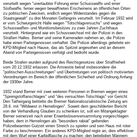
verurteilt wegen "unerlaubter Führung einer Schusswaffe und einer
Stoßwaffe, ferner wegen bewaffneten Erscheinens an öffentlichen Orten
zu politischen Zwecken, endlich wegen Widerstandes gegen die
Staatsgewalt" zu drei Monaten Gefängnis verurteilt. Im Februar 1932 wird
er vom Schwurgericht Halle wegen "Totschlagversuchs" und wegen
Schusswaffen- und Munitionsbesitzes zu zwei Jahren Zuchthaus
verurteilt. Hintergrund war ein Schusswechsel mit der Polizei in den
Straßen Halles. Berner und seine Kameraden nahmen an, die Polizei
habe einen Parteigenossen verhaftet. Die Polizei allerdings geleitete ein
KPD-Mitglied nach Hause, das als Spitzel angesehen und an diesem
Abend von Parteigenossen verfolgt und bedroht wurde.
Beide Strafen wurden aufgrund des Reichsgesetzes über Straffreiheit
vom 20.12.1932 erlassen. Die Amnestie betraf insbesondere die
"politischen Ausschreitungen" und Übertretungen von politisch motivierten
Verordnungen im Bereich der öffentlichen Sicherheit und Ordnung Anfang
der 1930er Jahre.
1932 stand Berner mit zwei weiteren Personen in Bremen wegen eines
"Sprengstoffanschlages" und "des versuchten Totschlags" vor Gericht.
Den Tathergang betitelte die Bremer Nationalsozialistische Zeitung am
28.6. mit "Wildwest in Hemelingen". Soweit dem geschilderten Bericht
von der Verhandlung Glauben zu schenken ist, soll ein Mitangeklagter
Berner seinerzeit nach einer Erwerbslosenversammlung vorgeschlagen
haben, dem in Hemelingen als "besonders rabiat" geltenden
Polizeibeamten Gutzeit einen Streich zu spielen und sein Haus mit roter
Farbe zu beschmieren. Ein anderes KPD-Mitglied regte an, dies effektiver
mit dem Wurf einer Karbidflasche zu machen; den beteiligten Männern