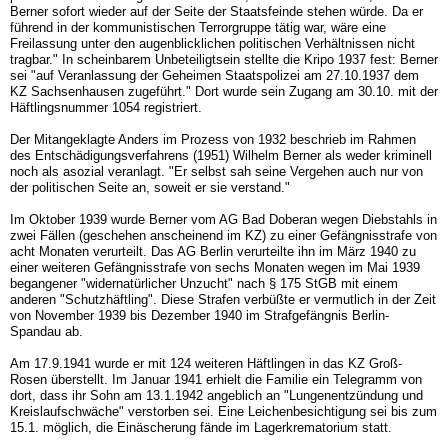
Berner sofort wieder auf der Seite der Staatsfeinde stehen würde. Da er
führend in der kommunistischen Terrorgruppe tätig war, wäre eine
Freilassung unter den augenblicklichen politischen Verhältnissen nicht
tragbar." In scheinbarem Unbeteiligtsein stellte die Kripo 1937 fest: Berner
sei "auf Veranlassung der Geheimen Staatspolizei am 27.10.1937 dem
KZ Sachsenhausen zugeführt." Dort wurde sein Zugang am 30.10. mit der
Häftlingsnummer 1054 registriert.
Der Mitangeklagte Anders im Prozess von 1932 beschrieb im Rahmen
des Entschädigungsverfahrens (1951) Wilhelm Berner als weder kriminell
noch als asozial veranlagt. "Er selbst sah seine Vergehen auch nur von
der politischen Seite an, soweit er sie verstand."
Im Oktober 1939 wurde Berner vom AG Bad Doberan wegen Diebstahls in
zwei Fällen (geschehen anscheinend im KZ) zu einer Gefängnisstrafe von
acht Monaten verurteilt. Das AG Berlin verurteilte ihn im März 1940 zu
einer weiteren Gefängnisstrafe von sechs Monaten wegen im Mai 1939
begangener "widernatürlicher Unzucht" nach § 175 StGB mit einem
anderen "Schutzhäftling". Diese Strafen verbüßte er vermutlich in der Zeit
von November 1939 bis Dezember 1940 im Strafgefängnis Berlin-
Spandau ab.
Am 17.9.1941 wurde er mit 124 weiteren Häftlingen in das KZ Groß-
Rosen überstellt. Im Januar 1941 erhielt die Familie ein Telegramm von
dort, dass ihr Sohn am 13.1.1942 angeblich an "Lungenentzündung und
Kreislaufschwäche" verstorben sei. Eine Leichenbesichtigung sei bis zum
15.1. möglich, die Einäscherung fände im Lagerkrematorium statt.