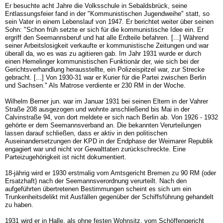
Er besuchte acht Jahre die Volksschule in Sebaldsbrück, seine
Entlassungsfeier fand in der "Kommunistischen Jugendweihe" statt, so
sein Vater in einem Lebenslauf von 1947. Er berichtet weiter über seinen
Sohn: "Schon früh setzte er sich für die kommunistische Idee ein. Er
ergriff den Seemannsberuf und hat alle Erdteile befahren. [...] Während
seiner Arbeitslosigkeit verkaufte er kommunistische Zeitungen und war
überall da, wo es was zu agitieren gab. Im Jahr 1931 wurde er durch
einen Hemelinger kommunistischen Funktionär der, wie sich bei der
Gerichtsverhandlung herausstellte, ein Polizeispitzel war, zur Strecke
gebracht. [...] Von 1930-31 war er Kurier für die Partei zwischen Berlin
und Sachsen." Als Matrose verdiente er 230 RM in der Woche.
Wilhelm Berner jun. war im Januar 1931 bei seinen Eltern in der Vahrer
Straße 208 ausgezogen und wohnte anschließend bis Mai in der
Calvinstraße 94, von dort meldete er sich nach Berlin ab. Von 1926 - 1932
gehörte er dem Seemannsverband an. Die bekannten Verurteilungen
lassen darauf schließen, dass er aktiv in den politischen
Auseinandersetzungen der KPD in der Endphase der Weimarer Republik
engagiert war und nicht vor Gewalttaten zurückschreckte. Eine
Parteizugehörigkeit ist nicht dokumentiert.
18-jährig wird er 1930 erstmalig vom Amtsgericht Bremen zu 90 RM (oder
Ersatzhaft) nach der Seemannsverordnung verurteilt. Nach den
aufgeführten übertretenen Bestimmungen scheint es sich um ein
Trunkenheitsdelikt mit Ausfällen gegenüber der Schiffsführung gehandelt
zu haben.
1931 wird er in Halle, als ohne festen Wohnsitz, vom Schöffengericht