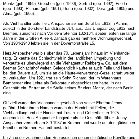
Moritz (geb. 1889), Gretchen (geb. 1890), Gertrud (geb. 1892), Frieda
(geb. 1893), Richard (geb. 1901), Herta (geb. 1902), Dora (geb. 1905) und
Alma (geb. 1906).
Als Viehhändler übte Herz Anspacher seinen Beruf bis 1912 in Achim,
zuletzt in der Borsteler Landstraße 314, aus. Das Ehepaar zog 1912 nach
Bremen, zunächst nach Vor dem Steintor 132/134, später lebten sie lange
Jahre in der Großen Allee 4.Danach gab es mehrere Wohnungswechsel.
Von 1934-1940 lebten sie in der Doventorstraße 15.
Herz Anspacher war bis über das 70. Lebensjahr hinaus im Viehhandel
tätig. Er kaufte das Schlachtvieh in der ländlichen Umgebung und
verkaufte es überwiegend an die Viehagentur Rehberg & Co. auf dem
Bremer Schlachthof weiter. Gelegentlich kaufte er auch Felle und Häute
bei den Bauern auf, um sie an die Häute-Verwertungs-Gesellschaft weiter
zu verkaufen. Um 1921 trat sein Sohn Richard, der im Warenhaus
Bamberger eine Lehre als Dekorateur abgeschlossen hatte, in das
Geschäft ein. Er trat an die Stelle seines Bruders Moritz, der nach Berlin
ging.
Offiziell wurde das Viehhandelsgeschäft von seiner Ehefrau Jenny
geführt. Unter ihrem Namen wurden der Handel mit Fellen, die
Viehhandlung und der Handel mit Frisch- und Gefrierfleisch 1925
angemeldet. Herz Anspacher fungierte als ihr Geschäftsführer. Jenny
Anspacher verstarb am 8.9.1937 in Bremen und wurde auf dem jüdischen
Friedhof in Bremen-Hastedt bestattet.
Im Zuge der zunehmenden Repressionen gegen die jüdische Bevölkerung