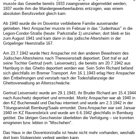
musste das Gewerbe bereits 1933 zwangsweise abgemeldet werden;
1937 wurde ihm die Wandergewerbeerlaubnis entzogen, was einem
absoluten Berufsverbot gleich kam.
Ab 1940 wurde die im Doventor verbliebene Familie auseinander
getrieben. Herz Anspacher musste im Februar in das "Judenhaus" in die
Legion-Condor-Straße (heute: Parkstraße 1) umziehen; dort blieb er bis
zum August 1941 und kam dann in das jüdische Altersheim in der
Gröpelinger Heerstraße 167.
Am 23.7.1942 wurde Herz Anspacher mit den anderen Bewohnern des
Jüdischen Altersheims nach Theresienstadt deportiert. Dort traf er auf
seine Tochter Gertrud (verh. Leiserowitz), die bereits am 20.7.1942 aus
Hamburg in das Ghetto deportiert worden war. Sein Sohn Richard befand
sich gleichfalls im Bremer Transport. Am 16.1.1943 erlag Herz Anspacher
den Entbehrungen und verstarb nach der Todesfallanzeige der
Ghettoverwaltung an Altersschwäche.
Gertrud Leiserowitz wurde am 29.1.1943, ihr Bruder Richard am 15.4.1944
nach Auschwitz deportiert und ermordet. Moritz Anspacher war ab 1940 in
den KZ Buchenwald und Dachau interniert und wurde am 2.3.1942 in der
Tötungsanstalt Bernburg/Saale ermordet. Dora Anspacher war seit Januar
1940 im KZ Ravensbrück und wurde am 6.6.1942 gleichfalls in Bernburg
getötet. Die übrigen Geschwister überlebten die Verfolgung – sie konnten
emigrieren bzw. lebten in "Mischehen".
Das Haus in der Doventorstraße ist heute nicht mehr vorhanden, weshalb
dort kein Stolperstein verlegt werden kann.