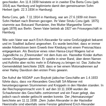
geschieden. Am 11.8.1939 heiratete er in zweiter Ehe Berta Conu (geb.
1914) aus Hamburg und legitimierte damit den gemeinsamen Sohn
Herbert (geb. 22.3.1934 in Hamburg).
Berta Conu, geb. 7.11.1914 in Hamburg, war am 27.6.1939 mit ihrem
Sohn Herbert nach Bremen gezogen. Ihr Vater Strulu Conu (geb. 1875)
stammte aus Botusani/ Rumänien, ihre Mutter Margarethe Simon
(geb.1878) aus Berlin. Deren Vater betrieb ab 1927 ein Friseurgeschäft in
Hamburg.
Wie sein Vater war auch Erich Alexander für seine Großzügigkeit bekannt
und im Stadtteil äußerst angesehen. Es wurde berichtet, dass er immer
wieder Arbeitslosen beim Erwerb ihrer Kleidung mit einem Preisnachlass
entgegenkam. Als Besitzer eines roten Hansa-Lloyd Wagens lud er
Jugendliche zu „Ehrenrunden“ mit dem Auto ein. Hastedter Kinder durften
seinen Obstgarten abernten. Er spielte in einer Band, über deren Namen
und Auftritte aber nichts mehr in Erfahrung zu bringen ist. Das Jüdische
Gemeindeblatt berichtete 1929, dass er bei einem Motorradrennen auf
einer Harley Davidson den ersten Preis gewann.
Der Aufruf der NSDAP zum Boykott jüdischer Geschäfte am 1.4.1933
führte dazu, dass vor Alexanders Geschäft SA-Männer mit
heruntergezogenen Sturmriemen und Knüppeln in den Händen standen. In
der Reichspogromnacht vom 9. auf den 10.11.1938 wurden die
Schaufenster des Geschäfts zertrümmert und ein Feuer gelegt, das
jedoch rasch wieder gelöscht werden konnte. Der „Heimatanzeiger“
berichtete am 11.11.1938: „Dem Juden Alexander in der Hastedter
Heerstraße sind ebenfalls seine Fenster gebührend Erich Alexander