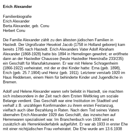
Erich Alexander
Familienbiografie
Erich Alexander
Berta Alexander, geb. Conu
Herbert Conu
Die Familie Alexander zählt zu den ältesten jüdischen Familien in
Hastedt. Der Urgroßvater Hesekiel Jacob (1758 in Holland geboren) kam
bereits 1785 nach Hastedt. Erich Alexanders Vater Adolf Abraham
Alexander (1868-1928) hatte bis 1894 in Hemelingen gewohnt; er eröffnete
dann an der Hastedter Chaussee (heute Hastedter Heerstraße 233/235)
ein Geschäft für Manufakturwaren. Er war mit Helene Schragenheim
(1866-1922) verheiratet, mit der er drei Kinder hatte: Erna (geb. 1898),
Erich (geb. 25.7.1904) und Heinz (geb. 1911). Letzterer verstarb 1920 im
Haus Reddersen, einem Heim für behinderte Kinder und Jugendliche in
Bremen.
Adolf und Helene Alexander waren sehr beliebt in Hastedt, sie machten
sich insbesondere in der Zeit nach dem Ersten Weltkrieg um soziale
Belange verdient. Das Geschäft war eine Institution im Stadtteil und
verhalf z.B. unzähligen Konfirmanden zu ihrem ersten Festanzug,
vielfach auch über Bezahlung in Raten. Nach dem Tod seines Vaters
übernahm Erich Alexander 1929 das Geschäft, das inzwischen auf
Herrenwaren spezialisiert war. Im Branchenbuch von 1930 wird es
zusätzlich als Herrenkleiderfabrik aufgeführt. Er war ab 1933 in erster Ehe
mit einer nichtjüdischen Frau verheiratet. Die Ehe wurde am 13.6.1938