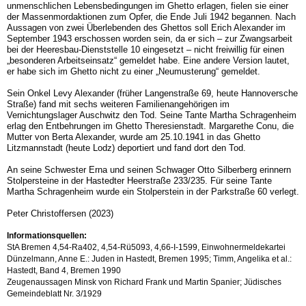
unmenschlichen Lebensbedingungen im Ghetto erlagen, fielen sie einer
der Massenmordaktionen zum Opfer, die Ende Juli 1942 begannen. Nach
Aussagen von zwei Überlebenden des Ghettos soll Erich Alexander im
September 1943 erschossen worden sein, da er sich – zur Zwangsarbeit
bei der Heeresbau-Dienststelle 10 eingesetzt – nicht freiwillig für einen
„besonderen Arbeitseinsatz“ gemeldet habe. Eine andere Version lautet,
er habe sich im Ghetto nicht zu einer „Neumusterung“ gemeldet.
Sein Onkel Levy Alexander (früher Langenstraße 69, heute Hannoversche
Straße) fand mit sechs weiteren Familienangehörigen im
Vernichtungslager Auschwitz den Tod. Seine Tante Martha Schragenheim
erlag den Entbehrungen im Ghetto Theresienstadt. Margarethe Conu, die
Mutter von Berta Alexander, wurde am 25.10.1941 in das Ghetto
Litzmannstadt (heute Lodz) deportiert und fand dort den Tod.
An seine Schwester Erna und seinen Schwager Otto Silberberg erinnern
Stolpersteine in der Hastedter Heerstraße 233/235. Für seine Tante
Martha Schragenheim wurde ein Stolperstein in der Parkstraße 60 verlegt.
Peter Christoffersen (2023)
Informationsquellen:
StA Bremen 4,54-Ra402, 4,54-Rü5093, 4,66-I-1599, Einwohnermeldekartei
Dünzelmann, Anne E.: Juden in Hastedt, Bremen 1995; Timm, Angelika et al.:
Hastedt, Band 4, Bremen 1990
Zeugenaussagen Minsk von Richard Frank und Martin Spanier; Jüdisches
Gemeindeblatt Nr. 3/1929