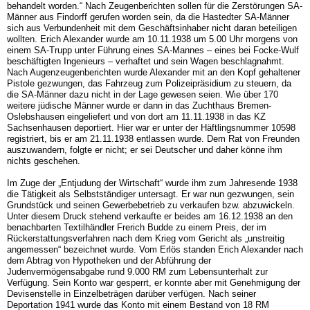
behandelt worden.“ Nach Zeugenberichten sollen für die Zerstörungen SA-
Männer aus Findorff gerufen worden sein, da die Hastedter SA-Männer
sich aus Verbundenheit mit dem Geschäftsinhaber nicht daran beteiligen
wollten. Erich Alexander wurde am 10.11.1938 um 5.00 Uhr morgens von
einem SA-Trupp unter Führung eines SA-Mannes – eines bei Focke-Wulf
beschäftigten Ingenieurs – verhaftet und sein Wagen beschlagnahmt.
Nach Augenzeugenberichten wurde Alexander mit an den Kopf gehaltener
Pistole gezwungen, das Fahrzeug zum Polizeipräsidium zu steuern, da
die SA-Männer dazu nicht in der Lage gewesen seien. Wie über 170
weitere jüdische Männer wurde er dann in das Zuchthaus Bremen-
Oslebshausen eingeliefert und von dort am 11.11.1938 in das KZ
Sachsenhausen deportiert. Hier war er unter der Häftlingsnummer 10598
registriert, bis er am 21.11.1938 entlassen wurde. Dem Rat von Freunden
auszuwandern, folgte er nicht; er sei Deutscher und daher könne ihm
nichts geschehen.
Im Zuge der „Entjudung der Wirtschaft“ wurde ihm zum Jahresende 1938
die Tätigkeit als Selbstständiger untersagt. Er war nun gezwungen, sein
Grundstück und seinen Gewerbebetrieb zu verkaufen bzw. abzuwickeln.
Unter diesem Druck stehend verkaufte er beides am 16.12.1938 an den
benachbarten Textilhändler Frerich Budde zu einem Preis, der im
Rückerstattungsverfahren nach dem Krieg vom Gericht als „unstreitig
angemessen“ bezeichnet wurde. Vom Erlös standen Erich Alexander nach
dem Abtrag von Hypotheken und der Abführung der
Judenvermögensabgabe rund 9.000 RM zum Lebensunterhalt zur
Verfügung. Sein Konto war gesperrt, er konnte aber mit Genehmigung der
Devisenstelle in Einzelbeträgen darüber verfügen. Nach seiner
Deportation 1941 wurde das Konto mit einem Bestand von 18 RM