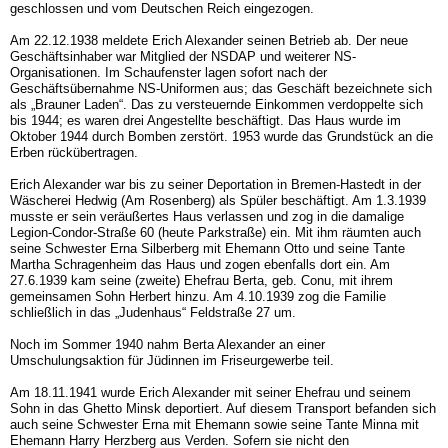
geschlossen und vom Deutschen Reich eingezogen.
Am 22.12.1938 meldete Erich Alexander seinen Betrieb ab. Der neue
Geschäftsinhaber war Mitglied der NSDAP und weiterer NS-
Organisationen. Im Schaufenster lagen sofort nach der
Geschäftsübernahme NS-Uniformen aus; das Geschäft bezeichnete sich
als „Brauner Laden“. Das zu versteuernde Einkommen verdoppelte sich
bis 1944; es waren drei Angestellte beschäftigt. Das Haus wurde im
Oktober 1944 durch Bomben zerstört. 1953 wurde das Grundstück an die
Erben rückübertragen.
Erich Alexander war bis zu seiner Deportation in Bremen-Hastedt in der
Wäscherei Hedwig (Am Rosenberg) als Spüler beschäftigt. Am 1.3.1939
musste er sein veräußertes Haus verlassen und zog in die damalige
Legion-Condor-Straße 60 (heute Parkstraße) ein. Mit ihm räumten auch
seine Schwester Erna Silberberg mit Ehemann Otto und seine Tante
Martha Schragenheim das Haus und zogen ebenfalls dort ein. Am
27.6.1939 kam seine (zweite) Ehefrau Berta, geb. Conu, mit ihrem
gemeinsamen Sohn Herbert hinzu. Am 4.10.1939 zog die Familie
schließlich in das „Judenhaus“ Feldstraße 27 um.
Noch im Sommer 1940 nahm Berta Alexander an einer
Umschulungsaktion für Jüdinnen im Friseurgewerbe teil.
Am 18.11.1941 wurde Erich Alexander mit seiner Ehefrau und seinem
Sohn in das Ghetto Minsk deportiert. Auf diesem Transport befanden sich
auch seine Schwester Erna mit Ehemann sowie seine Tante Minna mit
Ehemann Harry Herzberg aus Verden. Sofern sie nicht den