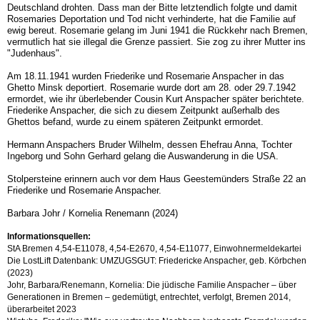
Deutschland drohten. Dass man der Bitte letztendlich folgte und damit
Rosemaries Deportation und Tod nicht verhinderte, hat die Familie auf
ewig bereut. Rosemarie gelang im Juni 1941 die Rückkehr nach Bremen,
vermutlich hat sie illegal die Grenze passiert. Sie zog zu ihrer Mutter ins
"Judenhaus".
Am 18.11.1941 wurden Friederike und Rosemarie Anspacher in das
Ghetto Minsk deportiert. Rosemarie wurde dort am 28. oder 29.7.1942
ermordet, wie ihr überlebender Cousin Kurt Anspacher später berichtete.
Friederike Anspacher, die sich zu diesem Zeitpunkt außerhalb des
Ghettos befand, wurde zu einem späteren Zeitpunkt ermordet.
Hermann Anspachers Bruder Wilhelm, dessen Ehefrau Anna, Tochter
Ingeborg und Sohn Gerhard gelang die Auswanderung in die USA.
Stolpersteine erinnern auch vor dem Haus Geestemünders Straße 22 an
Friederike und Rosemarie Anspacher.
Barbara Johr / Kornelia Renemann (2024)
Informationsquellen:
StA Bremen 4,54-E11078, 4,54-E2670, 4,54-E11077, Einwohnermeldekartei
Die LostLift Datenbank: UMZUGSGUT: Friedericke Anspacher, geb. Körbchen
(2023)
Johr, Barbara/Renemann, Kornelia: Die jüdische Familie Anspacher – über
Generationen in Bremen – gedemütigt, entrechtet, verfolgt, Bremen 2014,
überarbeitet 2023