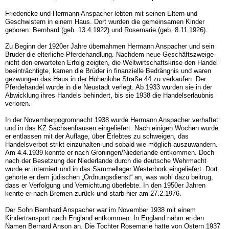
Friedericke und Hermann Anspacher lebten mit seinen Eltern und
Geschwistern in einem Haus. Dort wurden die gemeinsamen Kinder
geboren: Bernhard (geb. 13.4.1922) und Rosemarie (geb. 8.11.1926).
Zu Beginn der 1920er Jahre übernahmen Hermann Anspacher und sein
Bruder die elterliche Pferdehandlung. Nachdem neue Geschäftszweige
nicht den erwarteten Erfolg zeigten, die Weltwirtschaftskrise den Handel
beeinträchtigte, kamen die Brüder in finanzielle Bedrängnis und waren
gezwungen das Haus in der Hohenlohe Straße 44 zu verkaufen. Der
Pferdehandel wurde in die Neustadt verlegt. Ab 1933 wurden sie in der
Abwicklung ihres Handels behindert, bis sie 1938 die Handelserlaubnis
verloren.
In der Novemberpogromnacht 1938 wurde Hermann Anspacher verhaftet
und in das KZ Sachsenhausen eingeliefert. Nach einigen Wochen wurde
er entlassen mit der Auflage, über Erlebtes zu schweigen, das
Handelsverbot strikt einzuhalten und sobald wie möglich auszuwandern.
Am 4.4.1939 konnte er nach Groningen/Niederlande entkommen. Doch
nach der Besetzung der Niederlande durch die deutsche Wehrmacht
wurde er interniert und in das Sammellager Westerbork eingeliefert. Dort
gehörte er dem jüdischen „Ordnungsdienst“ an, was wohl dazu beitrug,
dass er Verfolgung und Vernichtung überlebte. In den 1950er Jahren
kehrte er nach Bremen zurück und starb hier am 27.2.1976.
Der Sohn Bernhard Anspacher war im November 1938 mit einem
Kindertransport nach England entkommen. In England nahm er den
Namen Bernard Anson an. Die Tochter Rosemarie hatte von Ostern 1937