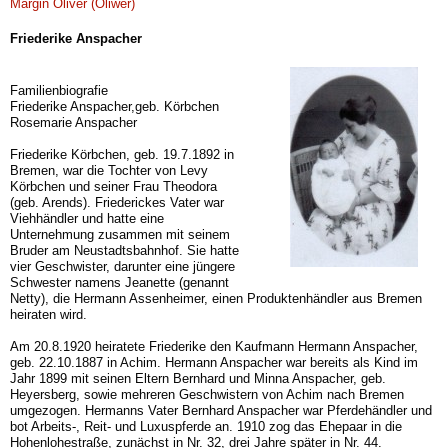
Margin Oliver (Oliwer)
Friederike Anspacher
Familienbiografie
Friederike Anspacher,geb. Körbchen
Rosemarie Anspacher
Friederike Körbchen, geb. 19.7.1892 in
Bremen, war die Tochter von Levy
Körbchen und seiner Frau Theodora
(geb. Arends). Friederickes Vater war
Viehhändler und hatte eine
Unternehmung zusammen mit seinem
Bruder am Neustadtsbahnhof. Sie hatte
vier Geschwister, darunter eine jüngere
Schwester namens Jeanette (genannt
Netty), die Hermann Assenheimer, einen Produktenhändler aus Bremen
heiraten wird.
Am 20.8.1920 heiratete Friederike den Kaufmann Hermann Anspacher,
geb. 22.10.1887 in Achim. Hermann Anspacher war bereits als Kind im
Jahr 1899 mit seinen Eltern Bernhard und Minna Anspacher, geb.
Heyersberg, sowie mehreren Geschwistern von Achim nach Bremen
umgezogen. Hermanns Vater Bernhard Anspacher war Pferdehändler und
bot Arbeits-, Reit- und Luxuspferde an. 1910 zog das Ehepaar in die
Hohenlohestraße, zunächst in Nr. 32, drei Jahre später in Nr. 44.