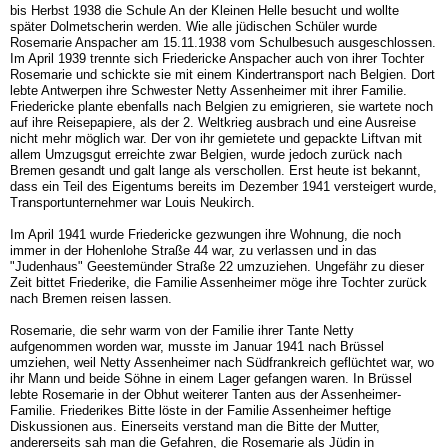
bis Herbst 1938 die Schule An der Kleinen Helle besucht und wollte
später Dolmetscherin werden. Wie alle jüdischen Schüler wurde
Rosemarie Anspacher am 15.11.1938 vom Schulbesuch ausgeschlossen.
Im April 1939 trennte sich Friedericke Anspacher auch von ihrer Tochter
Rosemarie und schickte sie mit einem Kindertransport nach Belgien. Dort
lebte Antwerpen ihre Schwester Netty Assenheimer mit ihrer Familie.
Friedericke plante ebenfalls nach Belgien zu emigrieren, sie wartete noch
auf ihre Reisepapiere, als der 2. Weltkrieg ausbrach und eine Ausreise
nicht mehr möglich war. Der von ihr gemietete und gepackte Liftvan mit
allem Umzugsgut erreichte zwar Belgien, wurde jedoch zurück nach
Bremen gesandt und galt lange als verschollen. Erst heute ist bekannt,
dass ein Teil des Eigentums bereits im Dezember 1941 versteigert wurde,
Transportunternehmer war Louis Neukirch.
Im April 1941 wurde Friedericke gezwungen ihre Wohnung, die noch
immer in der Hohenlohe Straße 44 war, zu verlassen und in das
"Judenhaus" Geestemünder Straße 22 umzuziehen. Ungefähr zu dieser
Zeit bittet Friederike, die Familie Assenheimer möge ihre Tochter zurück
nach Bremen reisen lassen.
Rosemarie, die sehr warm von der Familie ihrer Tante Netty
aufgenommen worden war, musste im Januar 1941 nach Brüssel
umziehen, weil Netty Assenheimer nach Südfrankreich geflüchtet war, wo
ihr Mann und beide Söhne in einem Lager gefangen waren. In Brüssel
lebte Rosemarie in der Obhut weiterer Tanten aus der Assenheimer-
Familie. Friederikes Bitte löste in der Familie Assenheimer heftige
Diskussionen aus. Einerseits verstand man die Bitte der Mutter,
andererseits sah man die Gefahren, die Rosemarie als Jüdin in