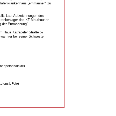
 Hafenkrankenhaus „entmannen“ zu
llt. Laut Aufzeichnungen des
 Krankenlager des KZ Mauthausen
g der Entmannung“.
em Haus Katrepeler Straße 57,
war hier bei seiner Schwester
genenpersonalakte)
ienstl. Foto)