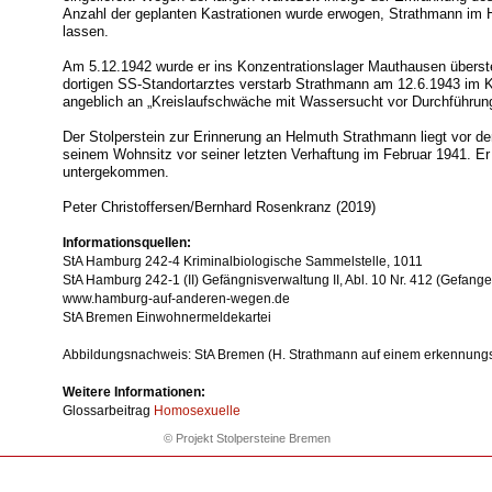
Anzahl der geplanten Kastrationen wurde erwogen, Strathmann im
lassen.
Am 5.12.1942 wurde er ins Konzentrationslager Mauthausen überste
dortigen SS-Standortarztes verstarb Strathmann am 12.6.1943 im
angeblich an „Kreislaufschwäche mit Wassersucht vor Durchführun
Der Stolperstein zur Erinnerung an Helmuth Strathmann liegt vor d
seinem Wohnsitz vor seiner letzten Verhaftung im Februar 1941. Er 
untergekommen.
Peter Christoffersen/Bernhard Rosenkranz (2019)
Informationsquellen:
StA Hamburg 242-4 Kriminalbiologische Sammelstelle, 1011
StA Hamburg 242-1 (II) Gefängnisverwaltung II, Abl. 10 Nr. 412 (Gefan
www.hamburg-auf-anderen-wegen.de
StA Bremen Einwohnermeldekartei
Abbildungsnachweis: StA Bremen (H. Strathmann auf einem erkennungsd
Weitere Informationen:
Glossarbeitrag
Homosexuelle
© Projekt Stolpersteine Bremen