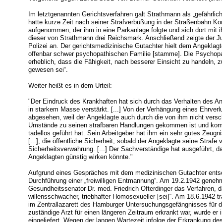
Im letztgenannten Gerichtsverfahren galt Strathmann als „gefährlic
hatte kurze Zeit nach seiner Strafverbüßung in der Straßenbahn Ko
aufgenommen, der ihm in eine Parkanlage folgte und sich dort mit ih
dieser von Strathmann drei Reichsmark. Anschließend zeigte der J
Polizei an. Der gerichtsmedizinische Gutachter hielt dem Angeklagte
offenbar schwer psychopathischen Familie [stamme]. Die Psychopa
erheblich, dass die Fähigkeit, nach besserer Einsicht zu handeln, zu
gewesen sei“.
Weiter heißt es in dem Urteil:
"Der Eindruck des Krankhaften hat sich durch das Verhalten des A
in starkem Masse verstärkt. [...] Von der Verhängung eines Ehrver
abgesehen, weil der Angeklagte auch durch die von ihm nicht vers
Umstände zu seinen strafbaren Handlungen gekommen ist und komm
tadellos geführt hat. Sein Arbeitgeber hat ihm ein sehr gutes Zeugni
[...], die öffentliche Sicherheit, sobald der Angeklagte seine Strafe 
Sicherheitsverwahrung. [...] Der Sachverständige hat ausgeführt,
Angeklagten günstig wirken könnte."
Aufgrund eines Gespräches mit dem medizinischen Gutachter ents
Durchführung einer „freiwilligen Entmannung“. Am 19.2.1942 geneh
Gesundheitssenator Dr. med. Friedrich Ofterdinger das Verfahren, da
willensschwacher, triebhafter Homosexueller [sei]“. Am 18.6.1942 
im Zentrallazarett des Hamburger Untersuchungsgefängnisses für den
zuständige Arzt für einen längeren Zeitraum erkrankt war, wurde er 
eingeliefert. Wegen der langen Wartezeit infolge der Erkrankung d