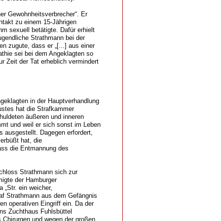
her Gewohnheitsverbrecher“. Er
ntakt zu einem 15-Jährigen
m sexuell betätigte. Dafür erhielt
ugendliche Strathmann bei der
n zugute, dass er „[...] aus einer
thie sei bei dem Angeklagten so
r Zeit der Tat erheblich vermindert
ngeklagten in der Hauptverhandlung
lustes hat die Strafkammer
chuldeten äußeren und inneren
t und weil er sich sonst im Leben
s ausgestellt. Dagegen erfordert,
verbüßt hat, die
 dass die Entmannung des
chloss Strathmann sich zur
migte der Hamburger
 „Str. ein weicher,
traf Strathmann aus dem Gefängnis
 operativen Eingriff ein. Da der
ins Zuchthaus Fuhlsbüttel
es Chirurgen und wegen der großen