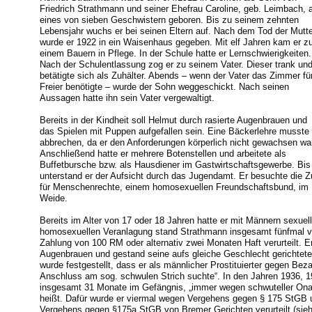
Friedrich Strathmann und seiner Ehefrau Caroline, geb. Leimbach, a
eines von sieben Geschwistern geboren. Bis zu seinem zehnten
Lebensjahr wuchs er bei seinen Eltern auf. Nach dem Tod der Mutte
wurde er 1922 in ein Waisenhaus gegeben. Mit elf Jahren kam er z
einem Bauern in Pflege. In der Schule hatte er Lernschwierigkeiten.
Nach der Schulentlassung zog er zu seinem Vater. Dieser trank un
betätigte sich als Zuhälter. Abends – wenn der Vater das Zimmer fü
Freier benötigte – wurde der Sohn weggeschickt. Nach seinen
Aussagen hatte ihn sein Vater vergewaltigt.
Bereits in der Kindheit soll Helmut durch rasierte Augenbrauen und
das Spielen mit Puppen aufgefallen sein. Eine Bäckerlehre musste 
abbrechen, da er den Anforderungen körperlich nicht gewachsen war
Anschließend hatte er mehrere Botenstellen und arbeitete als
Buffetbursche bzw. als Hausdiener im Gastwirtschaftsgewerbe. Bis
unterstand er der Aufsicht durch das Jugendamt. Er besuchte die
für Menschenrechte, einem homosexuellen Freundschaftsbund, im 
Weide.
Bereits im Alter von 17 oder 18 Jahren hatte er mit Männern sexuel
homosexuellen Veranlagung stand Strathmann insgesamt fünfmal vo
Zahlung von 100 RM oder alternativ zwei Monaten Haft verurteilt. Er
Augenbrauen und gestand seine aufs gleiche Geschlecht gerichtete A
wurde festgestellt, dass er als männlicher Prostituierter gegen Bez
Anschluss am sog. schwulen Strich suchte“. In den Jahren 1936, 1
insgesamt 31 Monate im Gefängnis, „immer wegen schwuteller Onani
heißt. Dafür wurde er viermal wegen Vergehens gegen § 175 StGB
Vergehens gegen §175a StGB von Bremer Gerichten verurteilt (sie