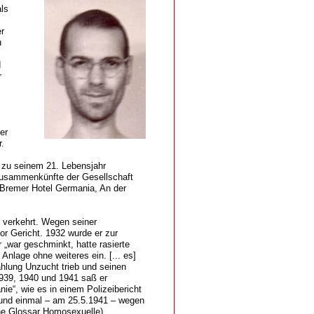
ls
r
u
d
r
er
.
 zu seinem 21. Lebensjahr
 Zusammenkünfte der Gesellschaft
Bremer Hotel Germania, An der
l verkehrt. Wegen seiner
r Gericht. 1932 wurde er zur
 „war geschminkt, hatte rasierte
nlage ohne weiteres ein. [... es]
ahlung Unzucht trieb und seinen
939, 1940 und 1941 saß er
e“, wie es in einem Polizeibericht
 und einmal – am 25.5.1941 – wegen
he Glossar Homosexuelle).