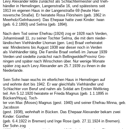
Levy Alexander lebte zunächst als Schlachtermeister und Vieh-
händler in Hemelingen, Langenstraße 16, und spätestens seit
1913 im eigenen Haus in der Langenstraße 69 (heute Han-
noversche Straße). Er heiratete Rosa Flörsheim (geb. 1862 in
Meerholz/Gelnhausen). Das Ehepaar hatte zwei Kinder: Iwan
(geb. 6.2.1893) und Selma (geb. 1894).
Nach dem Tod seiner Ehefrau (1924) zog er 1928 nach Verden,
Johanniswall 11, zu seiner Tochter Selma, die mit dem nieder-
ländischen Viehhändler Lhoman (gen. Leo) Braaf verheiratet
war. Mindestens bis August 1938 war dieser noch in Verden
als Viehhändler tätig. Die Familie Braaf verließ im Januar 1939
Verden und siedelte zunächst nach Bellingwolde/Provinz Gro-
ningen und später nach Winschoten über. Nur wenige Monate
später zog auch Levy Alexander am 25.7.1939 zu ihnen in die
Niederlande.
Sein Sohn Iwan wuchs im elterlichen Haus in Hemelingen auf
und wohnte dort bis 1942. Er war gleichfalls Viehhändler und
Schlachter von Beruf und nahm als Soldat am Ersten Weltkrieg
teil. Am 5.12.1920 heiratete er Frieda Magnus (geb. 1.1.1895 in
Bücken/Hoya), Toch-
ter von Max (Moses) Magnus (gest. 1940) und seiner Ehefrau Minna, geb.
Jacobson
(gest. 1938), wohnhaft in Bücken. Das Ehepaar Alexander bekam zwei
Kinder: Günther
(geb. 6.4.1922 in Bremen) und Inge Rose (geb. 27.11.1924 in Bremen).
Der Sohn zog