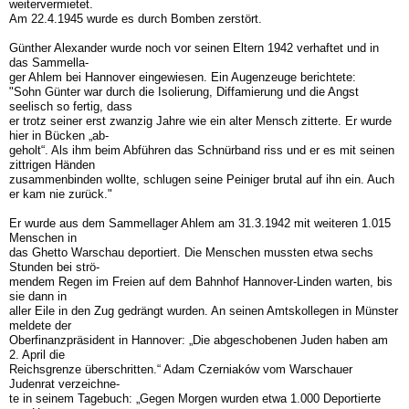
weitervermietet.
Am 22.4.1945 wurde es durch Bomben zerstört.
Günther Alexander wurde noch vor seinen Eltern 1942 verhaftet und in
das Sammella-
ger Ahlem bei Hannover eingewiesen. Ein Augenzeuge berichtete:
"Sohn Günter war durch die Isolierung, Diffamierung und die Angst
seelisch so fertig, dass
er trotz seiner erst zwanzig Jahre wie ein alter Mensch zitterte. Er wurde
hier in Bücken „ab-
geholt“. Als ihm beim Abführen das Schnürband riss und er es mit seinen
zittrigen Händen
zusammenbinden wollte, schlugen seine Peiniger brutal auf ihn ein. Auch
er kam nie zurück."
Er wurde aus dem Sammellager Ahlem am 31.3.1942 mit weiteren 1.015
Menschen in
das Ghetto Warschau deportiert. Die Menschen mussten etwa sechs
Stunden bei strö-
mendem Regen im Freien auf dem Bahnhof Hannover-Linden warten, bis
sie dann in
aller Eile in den Zug gedrängt wurden. An seinen Amtskollegen in Münster
meldete der
Oberfinanzpräsident in Hannover: „Die abgeschobenen Juden haben am
2. April die
Reichsgrenze überschritten.“ Adam Czerniaków vom Warschauer
Judenrat verzeichne-
te in seinem Tagebuch: „Gegen Morgen wurden etwa 1.000 Deportierte