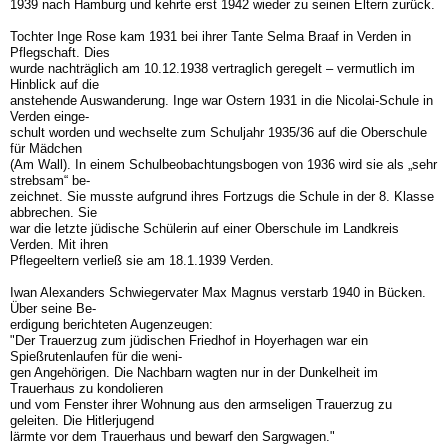
1939 nach Hamburg und kehrte erst 1942 wieder zu seinen Eltern zurück.
Tochter Inge Rose kam 1931 bei ihrer Tante Selma Braaf in Verden in
Pflegschaft. Dies
wurde nachträglich am 10.12.1938 vertraglich geregelt – vermutlich im
Hinblick auf die
anstehende Auswanderung. Inge war Ostern 1931 in die Nicolai-Schule in
Verden einge-
schult worden und wechselte zum Schuljahr 1935/36 auf die Oberschule
für Mädchen
(Am Wall). In einem Schulbeobachtungsbogen von 1936 wird sie als „sehr
strebsam“ be-
zeichnet. Sie musste aufgrund ihres Fortzugs die Schule in der 8. Klasse
abbrechen. Sie
war die letzte jüdische Schülerin auf einer Oberschule im Landkreis
Verden. Mit ihren
Pflegeeltern verließ sie am 18.1.1939 Verden.
Iwan Alexanders Schwiegervater Max Magnus verstarb 1940 in Bücken.
Über seine Be-
erdigung berichteten Augenzeugen:
"Der Trauerzug zum jüdischen Friedhof in Hoyerhagen war ein
Spießrutenlaufen für die weni-
gen Angehörigen. Die Nachbarn wagten nur in der Dunkelheit im
Trauerhaus zu kondolieren
und vom Fenster ihrer Wohnung aus den armseligen Trauerzug zu
geleiten. Die Hitlerjugend
lärmte vor dem Trauerhaus und bewarf den Sargwagen."