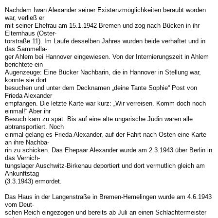
Nachdem Iwan Alexander seiner Existenzmöglichkeiten beraubt worden
war, verließ er
mit seiner Ehefrau am 15.1.1942 Bremen und zog nach Bücken in ihr
Elternhaus (Oster-
torstraße 11). Im Laufe desselben Jahres wurden beide verhaftet und in
das Sammella-
ger Ahlem bei Hannover eingewiesen. Von der Internierungszeit in Ahlem
berichtete ein
Augenzeuge: Eine Bücker Nachbarin, die in Hannover in Stellung war,
konnte sie dort
besuchen und unter dem Decknamen „deine Tante Sophie“ Post von
Frieda Alexander
empfangen. Die letzte Karte war kurz: „Wir verreisen. Komm doch noch
einmal!“ Aber ihr
Besuch kam zu spät. Bis auf eine alte ungarische Jüdin waren alle
abtransportiert. Noch
einmal gelang es Frieda Alexander, auf der Fahrt nach Osten eine Karte
an ihre Nachba-
rin zu schicken. Das Ehepaar Alexander wurde am 2.3.1943 über Berlin in
das Vernich-
tungslager Auschwitz-Birkenau deportiert und dort vermutlich gleich am
Ankunftstag
(3.3.1943) ermordet.
Das Haus in der Langenstraße in Bremen-Hemelingen wurde am 4.6.1943
vom Deut-
schen Reich eingezogen und bereits ab Juli an einen Schlachtermeister