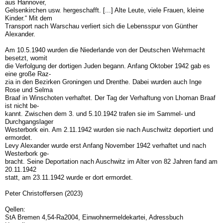
aus Hannover,
Gelsenkirchen usw. hergeschafft. [...] Alte Leute, viele Frauen, kleine
Kinder.“ Mit dem
Transport nach Warschau verliert sich die Lebensspur von Günther
Alexander.
Am 10.5.1940 wurden die Niederlande von der Deutschen Wehrmacht
besetzt, womit
die Verfolgung der dortigen Juden begann. Anfang Oktober 1942 gab es
eine große Raz-
zia in den Bezirken Groningen und Drenthe. Dabei wurden auch Inge
Rose und Selma
Braaf in Winschoten verhaftet. Der Tag der Verhaftung von Lhoman Braaf
ist nicht be-
kannt. Zwischen dem 3. und 5.10.1942 trafen sie im Sammel- und
Durchgangslager
Westerbork ein. Am 2.11.1942 wurden sie nach Auschwitz deportiert und
ermordet.
Levy Alexander wurde erst Anfang November 1942 verhaftet und nach
Westerbork ge-
bracht. Seine Deportation nach Auschwitz im Alter von 82 Jahren fand am
20.11.1942
statt, am 23.11.1942 wurde er dort ermordet.
Peter Christoffersen (2023)
Qellen:
StA Bremen 4,54-Ra2004, Einwohnermeldekartei, Adressbuch