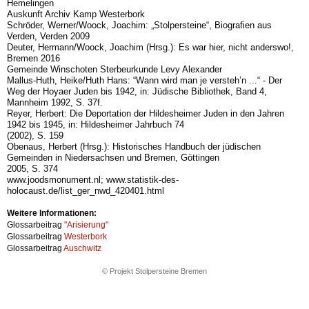
Hemelingen
Auskunft Archiv Kamp Westerbork
Schröder, Werner/Woock, Joachim: „Stolpersteine“, Biografien aus
Verden, Verden 2009
Deuter, Hermann/Woock, Joachim (Hrsg.): Es war hier, nicht anderswo!,
Bremen 2016
Gemeinde Winschoten Sterbeurkunde Levy Alexander
Mallus-Huth, Heike/Huth Hans: “Wann wird man je versteh’n ...“ - Der
Weg der Hoyaer Juden bis 1942, in: Jüdische Bibliothek, Band 4,
Mannheim 1992, S. 37f.
Reyer, Herbert: Die Deportation der Hildesheimer Juden in den Jahren
1942 bis 1945, in: Hildesheimer Jahrbuch 74
(2002), S. 159
Obenaus, Herbert (Hrsg.): Historisches Handbuch der jüdischen
Gemeinden in Niedersachsen und Bremen, Göttingen
2005, S. 374
www.joodsmonument.nl; www.statistik-des-
holocaust.de/list_ger_nwd_420401.html
Weitere Informationen:
Glossarbeitrag
"Arisierung"
Glossarbeitrag
Westerbork
Glossarbeitrag
Auschwitz
© Projekt Stolpersteine Bremen