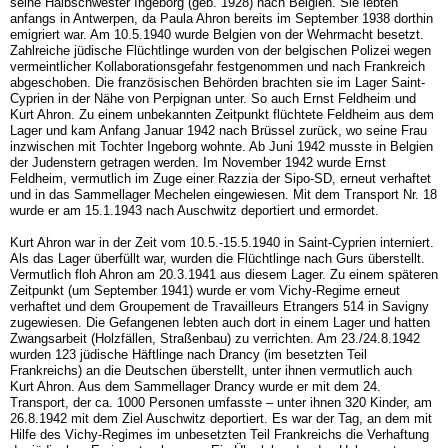
seine Halbschwester Ingeborg (geb. 1928) nach Belgien. Sie lebten
anfangs in Antwerpen, da Paula Ahron bereits im September 1938 dorthin
emigriert war. Am 10.5.1940 wurde Belgien von der Wehrmacht besetzt.
Zahlreiche jüdische Flüchtlinge wurden von der belgischen Polizei wegen
vermeintlicher Kollaborationsgefahr festge­nommen und nach Frankreich
abgeschoben. Die französischen Behörden brachten sie im Lager Saint-
Cyprien in der Nähe von Perpignan unter. So auch Ernst Feldheim und
Kurt Ahron. Zu einem unbekannten Zeitpunkt flüchtete Feldheim aus dem
Lager und kam Anfang Januar 1942 nach Brüssel zurück, wo seine Frau
inzwischen mit Tochter Ingeborg wohnte. Ab Juni 1942 musste in Belgien
der Judenstern getragen werden. Im November 1942 wurde Ernst
Feldheim, vermutlich im Zuge einer Razzia der Sipo-SD, erneut verhaftet
und in das Sammellager Mechelen eingewiesen. Mit dem Transport Nr. 18
wurde er am 15.1.1943 nach Auschwitz deportiert und ermordet.
Kurt Ahron war in der Zeit vom 10.5.-15.5.1940 in Saint-Cyprien interniert.
Als das Lager überfüllt war, wurden die Flüchtlinge nach Gurs überstellt.
Vermutlich floh Ahron am 20.3.1941 aus diesem Lager. Zu einem späteren
Zeitpunkt (um September 1941) wurde er vom Vichy-Regime erneut
verhaftet und dem Groupement de Travailleurs Etrangers 514 in Savigny
zugewiesen. Die Gefangenen lebten auch dort in einem Lager und hat­ten
Zwangsarbeit (Holzfällen, Straßenbau) zu verrichten. Am 23./24.8.1942
wurden 123 jüdische Häftlinge nach Drancy (im besetzten Teil
Frankreichs) an die Deutschen über­stellt, unter ihnen vermutlich auch
Kurt Ahron. Aus dem Sammellager Drancy wurde er mit dem 24.
Transport, der ca. 1000 Personen umfasste – unter ihnen 320 Kinder, am
26.8.1942 mit dem Ziel Auschwitz deportiert. Es war der Tag, an dem mit
Hilfe des Vichy-Regimes im unbesetzten Teil Frankreichs die Verhaftung