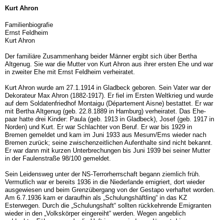
Kurt Ahron
Familienbiografie
Ernst Feldheim
Kurt Ahron
Der familiäre Zusammenhang beider Männer ergibt sich über Bertha
Altgenug. Sie war die Mutter von Kurt Ahron aus ihrer ersten Ehe und war
in zweiter Ehe mit Ernst Feld­heim verheiratet.
Kurt Ahron wurde am 27.1.1914 in Gladbeck geboren. Sein Vater war der
Dekorateur Max Ahron (1882-1917). Er fiel im Ersten Weltkrieg und wurde
auf dem Soldatenfriedhof Montaigu (Département Aisne) bestattet. Er war
mit Bertha Altgenug (geb. 22.8.1889 in Hamburg) verheiratet. Das Ehe­
paar hatte drei Kinder: Paula (geb. 1913 in Gladbeck), Josef (geb. 1917 in
Norden) und Kurt. Er war Schlachter von Be­ruf. Er war bis 1929 in
Bremen gemeldet und kam im Juni 1933 aus Mesum/Ems wieder nach
Bremen zurück; seine zwischenzeitlichen Aufenthalte sind nicht bekannt.
Er war dann mit kurzen Unterbrechungen bis Juni 1939 bei seiner Mutter
in der Faulenstraße 98/100 gemeldet.
Sein Leidensweg unter der NS-Terrorherrschaft begann ziemlich früh.
Vermutlich war er bereits 1936 in die Nie­derlande emigriert, dort wieder
ausgewiesen und beim Grenzübergang von der Gestapo verhaftet worden.
Am 6.7.1936 kam er daraufhin als „Schulungshäftling“ in das KZ
Esterwegen. Durch die „Schulungshaft“ sollten rückkehren­de Emigranten
wieder in den „Volkskörper eingereiht“ wer­den. Wegen angeblich