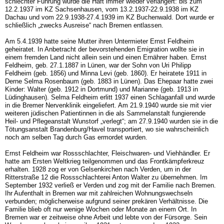
schlechter Führung wurde die Haft immer wieder verlängert: bis zum
12.2.1937 im KZ Sachsen­hausen, vom 13.2.1937-22.9.1938 im KZ
Dachau und vom 22.9.1938-27.4.1939 im KZ Buchenwald. Dort wurde er
schließlich „zwecks Ausreise“ nach Bremen entlassen.
Am 5.4.1939 hatte seine Mutter ihren Untermieter Ernst Feldheim
geheiratet. In Anbe­tracht der bevorstehenden Emigration wollte sie in
einem fremden Land nicht allein sein und einen Ernährer haben. Ernst
Feldheim, geb. 27.1.1887 in Lünen, war der Sohn von Uri Philipp
Feldheim (geb. 1856) und Minna Levi (geb. 1860). Er heiratete 1911 in
Derne Selma Rosenbaum (geb. 1883 in Lünen). Das Ehepaar hatte zwei
Kinder: Walter (geb. 1912 in Dortmund) und Marianne (geb. 1913 in
Lüdinghausen). Selma Feldheim erlitt 1937 einen Schlaganfall und wurde
in die Bremer Nervenklinik eingeliefert. Am 21.9.1940 wurde sie mit vier
weiteren jüdischen Patientinnen in die als Sammelanstalt fungierende
Heil- und Pflegeanstalt Wunstorf „verlegt“; am 27.9.1940 wurden sie in die
Tötungsanstalt Brandenburg/Havel transportiert, wo sie wahrscheinlich
noch am sel­ben Tag durch Gas ermordet wurden.
Ernst Feldheim war Rossschlachter, Fleischwaren- und Viehhändler. Er
hatte am Ersten Weltkrieg teilgenommen und das Frontkämpferkreuz
erhalten. 1928 zog er von Gel­senkirchen nach Verden, um in der
Ritterstraße 12 die Rossschlachterei Anton Walter zu übernehmen. Im
September 1932 verließ er Verden und zog mit der Familie nach Bremen.
Ihr Aufenthalt in Bremen war mit zahlreichen Wohnungswechseln
verbunden; möglicherweise aufgrund seiner prekären Verhältnisse. Die
Familie blieb oft nur wenige Wochen oder Monate an einem Ort. In
Bremen war er zeitweise ohne Arbeit und lebte von der Fürsorge. Sein