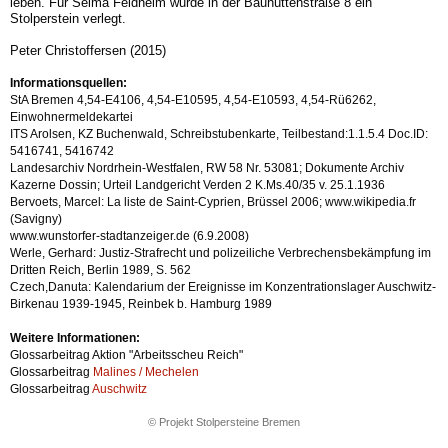
leben. Für Selma Feldheim wurde in der Bauhüttenstraße 8 ein
Stolperstein verlegt.
Peter Christoffersen (2015)
Informationsquellen:
StA Bremen 4,54-E4106, 4,54-E10595, 4,54-E10593, 4,54-Rü6262,
Einwohnermeldekartei
ITS Arolsen, KZ Buchenwald, Schreibstubenkarte, Teilbestand:1.1.5.4 Doc.ID:
5416741, 5416742
Landesarchiv Nordrhein-Westfalen, RW 58 Nr. 53081; Dokumente Archiv
Kazerne Dossin; Urteil Landgericht Verden 2 K.Ms.40/35 v. 25.1.1936
Bervoets, Marcel: La liste de Saint-Cyprien, Brüssel 2006; www.wikipedia.fr
(Savigny)
www.wunstorfer-stadtanzeiger.de (6.9.2008)
Werle, Gerhard: Justiz-Strafrecht und polizeiliche Verbrechensbekämp­fung im
Dritten Reich, Berlin 1989, S. 562
Czech,Danuta: Kalendarium der Ereignisse im Konzentrationslager Auschwitz-
Birkenau 1939-1945, Reinbek b. Hamburg 1989
Weitere Informationen:
Glossarbeitrag Aktion "Arbeitsscheu Reich"
Glossarbeitrag
Malines / Mechelen
Glossarbeitrag
Auschwitz
© Projekt Stolpersteine Bremen