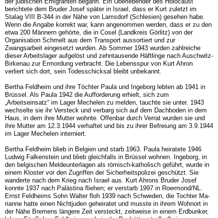
der jüdischen Emigran­ten begann. Ein Überlebender des Holocaust
berichtete dem Bruder Josef später in Isra­el, dass er Kurt zuletzt im
Stalag VIII B-344 in der Nähe von Lamsdorf (Schlesien) gesehen habe.
Wenn die Angabe korrekt war, kann angenommen werden, dass er zu den
etwa 200 Männern gehörte, die in Cosel (Landkreis Görlitz) von der
Organisation Schmelt aus dem Transport aussortiert und zur
Zwangsarbeit eingesetzt wurden. Ab Sommer 1943 wurden zahlreiche
dieser Arbeitslager aufgelöst und zehntausende Häftlinge nach Aus­chwitz-
Birkenau zur Ermordung verbracht. Die Lebensspur von Kurt Ahron
verliert sich dort, sein Todesschicksal bleibt unbekannt.
Bertha Feldheim und ihre Töchter Paula und Ingeborg lebten ab 1941 in
Brüssel. Als Paula 1942 die Aufforderung erhielt, sich zum
„Arbeitseinsatz“ im Lager Mechelen zu melden, tauchte sie unter. 1943
wechselte sie ihr Versteck und verbarg sich auf dem Dachboden in dem
Haus, in dem ihre Mutter wohnte. Offenbar durch Verrat wurden sie und
ihre Mutter am 12.3.1944 verhaftet und bis zu ihrer Befreiung am 3.9.1944
im Lager Mechelen interniert.
Bertha Feldheim blieb in Belgien und starb 1963. Paula heiratete 1946
Ludwig Falkenstein und blieb gleichfalls in Brüssel wohnen. Ingeborg, in
den bel­gischen Meldeunterlagen als römisch-katholisch geführt, wurde in
einem Kloster vor den Zugriffen der Sicherheitspolizei geschützt. Sie
wanderte nach dem Krieg nach Israel aus. Kurt Ahrons Bruder Josef
konnte 1937 nach Palästina fliehen; er verstarb 1997 in Roermond/NL.
Ernst Feldheims Sohn Walter floh 1939 nach Schweden, die Tochter Ma­
rianne hatte einen Nichtjuden geheiratet und musste in ihrem Wohnort in
der Nähe Bre­mens längere Zeit versteckt, zeitweise in einem Erdbunker,