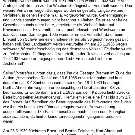
Wandergewerbeschein war ihm 1931 entzogen worden. 1933 war er vom
Amtsgericht Bremen zu drei Wochen Gefängnishaft verurteilt worden. Drei
weitere Verfahren wegen Betruges wurden eingestellt. Es gab weitere
Verfahren, in de­nen Feldheim u. a. vorgeworfen wurde, Genehmigungs-
und Handelsbestimmungen nicht beachtet zu haben. Da er selbst keine
Gewerbeerlaubnis mehr hatte, arbeitete er als Viehaufkäufer auf
Provisionsbasis. Er vermittelte u. a. auch Fleisch- und Wurstwaren an
das Kaufhaus Bamberger. 1935 wurde er erneut verhaftet, da er beim
Einkauf von Schweinen einen höheren Preis als vorgeschrieben gezahlt
haben soll. Das Landgericht Verden verurteilte ihn am 25.1.1936 wegen
schwerer „Wirtschaftsschädigung des deut­schen Volkes“. Feldheim wurde
zu fünf Monaten Gefängnishaft verurteilt; in der Revi­sionsverhandlung am
17.3.1937 wurde er freigesprochen. Trotz Freispruch blieb er in
„Schutzhaft“.
Seine Vorstrafen führten dazu, dass ihn die Gestapo Bremen im Zuge der
Aktion „Ar­beitsscheu Reich“ am 13.6.1938 erneut festnahm und kurz
darauf in das KZ Sachsenhau­sen einwies. Am 16.1.1939 beantragte
Bertha Ahron, ihn wegen ihrer beabsichtigten Heirat aus dem KZ zu
beurlauben. Er wurde dann am 21.1.1939 aus dem KZ „beurlaubt zwecks
Betreibung seiner Auswanderung“. Hierfür erhielt er eine Frist bis zum 1.7.
des Jahres. Auf Betreiben der Beratungsstelle des Hilfsvereins der Juden
war ihm ein be­reinigtes Führungszeugnis zwecks Auswanderung
ausgestellt worden. Die Familie be­schloss nach Liberia oder Shanghai
auszuwandern, da hierfür keine Einreisegenehmi­gungen erforderlich
waren.
Am 25.6.1939 flüchteten Ernst und Bertha Feldheim, Kurt Ahron und