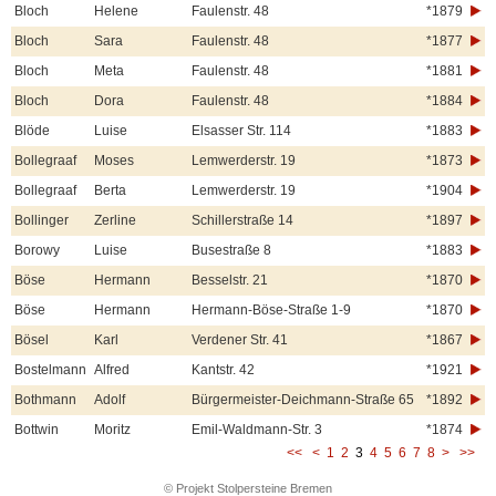
Bloch
Helene
Faulenstr. 48
*1879
Bloch
Sara
Faulenstr. 48
*1877
Bloch
Meta
Faulenstr. 48
*1881
Bloch
Dora
Faulenstr. 48
*1884
Blöde
Luise
Elsasser Str. 114
*1883
Bollegraaf
Moses
Lemwerderstr. 19
*1873
Bollegraaf
Berta
Lemwerderstr. 19
*1904
Bollinger
Zerline
Schillerstraße 14
*1897
Borowy
Luise
Busestraße 8
*1883
Böse
Hermann
Besselstr. 21
*1870
Böse
Hermann
Hermann-Böse-Straße 1-9
*1870
Bösel
Karl
Verdener Str. 41
*1867
Bostelmann
Alfred
Kantstr. 42
*1921
Bothmann
Adolf
Bürgermeister-Deichmann-Straße 65
*1892
Bottwin
Moritz
Emil-Waldmann-Str. 3
*1874
<<
<
1
2
3
4
5
6
7
8
>
>>
© Projekt Stolpersteine Bremen