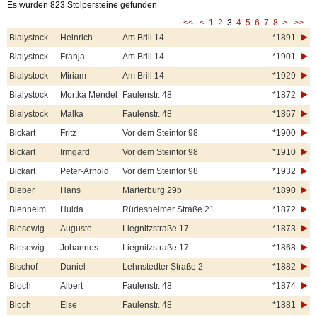
Es wurden 823 Stolpersteine gefunden
<<
<
1
2
3
4
5
6
7
8
>
>>
Bialystock
Heinrich
Am Brill 14
*1891
Bialystock
Franja
Am Brill 14
*1901
Bialystock
Miriam
Am Brill 14
*1929
Bialystock
Mortka Mendel
Faulenstr. 48
*1872
Bialystock
Malka
Faulenstr. 48
*1867
Bickart
Fritz
Vor dem Steintor 98
*1900
Bickart
Irmgard
Vor dem Steintor 98
*1910
Bickart
Peter-Arnold
Vor dem Steintor 98
*1932
Bieber
Hans
Marterburg 29b
*1890
Bienheim
Hulda
Rüdesheimer Straße 21
*1872
Biesewig
Auguste
Liegnitzstraße 17
*1873
Biesewig
Johannes
Liegnitzstraße 17
*1868
Bischof
Daniel
Lehnstedter Straße 2
*1882
Bloch
Albert
Faulenstr. 48
*1874
Bloch
Else
Faulenstr. 48
*1881