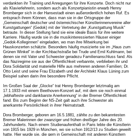
verdankten ihr Training und Anregungen für ihre Konzer­te. Doch nicht nur
als Klavierlehrerin, sondern auch als Konzertpianistin erwarb Hen­ny
Bromberger sich in der Hansestadt einen außerordentlich hohen Ruf. Es
entsprach ihrem Können, dass man sie in der Ortsgruppe der
„Gemeinschaft deutscher und ös­terreichischer Künstlerinnenvereine aller
Kunstgattungen“ (Gedok) mit der Vertretung der „Kunstgattung Musik“
betraute. In dieser Stellung fand sie eine ideale Basis für ihre weitere
Karriere. Häufig wurde sie in die musikinteressierten Häuser einiger
„Gedok-Kol­leginnen“ eingeladen, wo man ihre Mitwirkung bei
Hauskonzerten schätzte. Besonders häufig musizierte sie im „Haus zum
Grünen Winkel“ in der Kirchbachstraße bei Trude und Emil Kuhlmann, bei
denen sie mit Vater und Schwester geradezu Familienanschluss fand. Als
das Naziregime sie aus der Öffentlichkeit verbannte, verblieben ihr und
Dora Solidarität und materielle Hilfe aus mehreren anderen Familien; Dr.
Otto Leist und seine Frau Elizabeth und der Architekt Klaus Lüning zum
Beispiel sahen darin ihre besondere Pflicht.
Im Großen Saal der „Glocke“ trat Henny Bromberger letztmalig am
17.1.1933 mit einem Beethoven-Konzert auf, mit dem sie noch einmal
„lebhafteste und dankbarste Aner­kennung“ in der Bremer Öffentlichkeit
fand. Bis zum Beginn der NS-Zeit galt auch ihre Schwester als
anerkannte Persönlichkeit in ihrer Heimatstadt.
Dora Bromberger, geboren am 16.5.1881, zählte zu den bekanntesten
Bremer Malerin­nen der zwanziger und frühen dreißiger Jahre des 20.
Jahrhunderts. Nach einem Studi­enaufenthalt in Paris lebte die Künstlerin
von 1915 bis 1929 in München, wo sie schon 1912/13 zu Studien geweilt
hatte. Hier wurde sie, die gern in Gemeinschaft mit anderen Künstlern