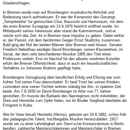
Glaubensfragen.
In Bremen wurde man auf Brombergers musikalische Aktivität und
Bedeutung rasch aufmerksam. Er war der Komponist des Gesangs
„Tempelweihe“ für gemischten Chor, Basssolo und Harmonium, mit dem
die erste Bre­mer Synagoge am 13.9.1876 feierlich eröffnet wurde. Im
Mittelpunkt seines Interesses aber stand die Kammer­musik, und er
setzte sich das Ziel, ihr in Bremen neue Impulse zu geben. Dabei wirkte
er, der Pianist, mit dem berühmten Geiger Ernst Skalitzky zusammen.
Bald ging der Ruf der beiden Männer über Bremen weit hinaus. Se­nator
Friedrich Nebelthau würdigte David Bromberger, seinen Klavierlehrer, im
Senat, der dem sehr bescheide­nen Musiker 1905 den Titel eines
Professors verlieh. Erst im Nachruf für den allseits verehrten Künstler
erfuhr die Bremer Öffentlichkeit, dass er auch ein freundschaftli­ches
Verhältnis zu Johannes Brahms gepflegt hatte.
Brombergers Genugtuung über beruflichen Erfolg und Ehrung war vom
frühen Tod sei­ner Frau überschattet. Er fand Trost bei seinen Kindern,
zumindest eine seiner Töchter wohnte ständig bei ihm, in späterer Zeit
beide. Am 7.9.1930 ist David Bromberger im Alter von 77 Jahren
gestorben. Er musste die Bar­barei des Naziregimes nicht miterleben, der
Dora und Henriette zum Opfer fielen; nur ihr Bruder Siegfried überlebte als
Emigrant in Kuba.
Wie ihr Vater besaß Henriette (Henny), geboren am 24.8.1882, schon früh
das pädagogi­sche Talent, hochbegabte Musiker heranzubilden. 1917
wurde sie zu einer Lehrtätigkeit ans Stern’sche Konservatorium in Berlin
berufen, zahlreiche Meisterschülerinnen und Meisterschüler in Bremen