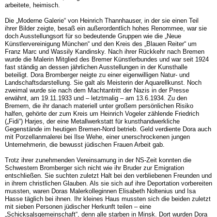
arbeitete, heimisch.
Die „Moderne Galerie“ von Heinrich Thannhauser, in der sie einen Teil
ihrer Bilder zeig­te, besaß ein außerordentlich hohes Renommee, war sie
doch Ausstellungsort für so bedeutende Gruppen wie die „Neue
Künstlervereinigung München“ und den Kreis des „Blauen Reiter“ um
Franz Marc und Wassily Kandinsky. Nach ihrer Rückkehr nach Bre­men
wurde die Malerin Mitglied des Bremer Künstlerbundes und war seit 1924
fast stän­dig an dessen jährlichen Ausstellungen in der Kunsthalle
beteiligt. Dora Bromberger neigte zu einer eigenwilligen Natur- und
Landschaftsdarstellung. Sie galt als Meisterin der Aquarellkunst. Noch
zweimal wurde sie nach dem Machtantritt der Nazis in der Presse
erwähnt, am 19.11.1933 und – letztmalig – am 13.6.1934. Zu den
Bremern, die ihr danach materiell unter großem persönlichen Risiko
halfen, gehörte der zum Kreis um Heinrich Vogeler zählende Friedrich
(„Fidi“) Harjes, der eine Metallwerkstatt für kunst­handwerkliche
Gegenstände im heutigen Bremen-Nord betrieb. Geld verdiente Dora auch
mit Porzellanmalerei bei Ilse Wehe, einer unerschrockenen jungen
Unternehmerin, die bewusst jüdischen Frauen Arbeit gab.
Trotz ihrer zunehmenden Vereinsamung in der NS-Zeit konnten die
Schwestern Brom­berger sich nicht wie ihr Bruder zur Emigration
entschließen. Sie suchten zuletzt Halt bei den verbliebenen Freunden und
in ihrem christlichen Glauben. Als sie sich auf ihre De­portation vorbereiten
mussten, waren Doras Malerkolleginnen Elisabeth Noltenius und Isa
Hasse täglich bei ihnen. Ihr kleines Haus mussten sich die beiden zuletzt
mit sieben Personen jüdischer Herkunft teilen – eine
„Schicksalsgemeinschaft“, denn alle starben in Minsk. Dort wurden Dora