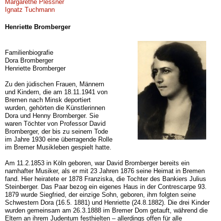
Margarethe Plessner
Ignatz Tuchmann
Henriette Bromberger
Familienbiografie
Dora Bromberger
Henriette Bromberger
Zu den jüdischen Frauen, Männern
und Kindern, die am 18.11.1941 von
Bremen nach Minsk deportiert
wurden, gehörten die Künstlerinnen
Dora und Henny Bromber­ger. Sie
waren Töchter von Professor David
Bromberger, der bis zu seinem Tode
im Jahre 1930 eine überragende Rolle
im Bremer Musikleben gespielt hatte.
Am 11.2.1853 in Köln geboren, war David Bromberger bereits ein
namhafter Musiker, als er mit 23 Jahren 1876 seine Heimat in Bremen
fand. Hier heiratete er 1878 Franziska, die Tochter des Bankiers Julius
Steinberger. Das Paar bezog ein eigenes Haus in der Contrescarpe 93.
1879 wurde Siegfried, der einzige Sohn, geboren, ihm folgten seine
Schwestern Dora (16.5. 1881) und Henriette (24.8.1882). Die drei Kinder
wurden gemeinsam am 26.3.1888 im Bremer Dom getauft, wäh­rend die
Eltern an ihrem Judentum festhielten – aller­dings offen für alle